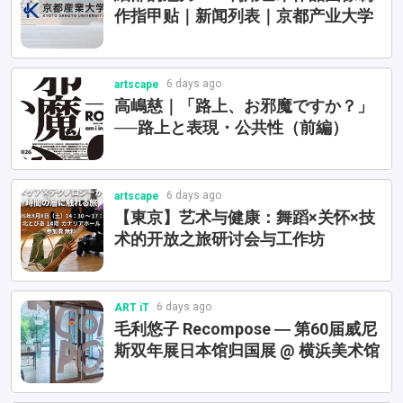
作指甲贴｜新闻列表｜京都产业大学
6 days ago
artscape
高嶋慈｜「路上、お邪魔ですか？」
──路上と表現・公共性（前編）
6 days ago
artscape
【東京】艺术与健康：舞蹈×关怀×技
术的开放之旅研讨会与工作坊
6 days ago
ART iT
毛利悠子 Recompose ― 第60届威尼
斯双年展日本馆归国展 @ 横浜美术馆