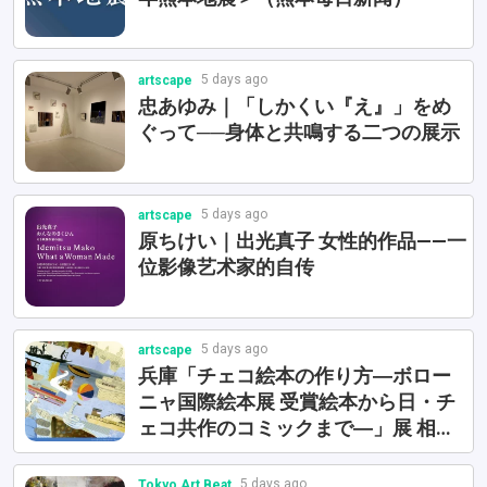
5 days ago
artscape
忠あゆみ｜「しかくい『え』」をめ
ぐって──身体と共鳴する二つの展示
5 days ago
artscape
原ちけい｜出光真子 女性的作品——一
位影像艺术家的自传
5 days ago
artscape
兵庫「チェコ絵本の作り方―ボロー
ニャ国際絵本展 受賞絵本から日・チ
ェコ共作のコミックまで―」展 相关
活动
5 days ago
Tokyo Art Beat