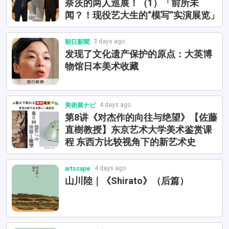
奈茨的两人巡展！（1）「前所未
闻？！现役艺大生的“模写”实演展览」
3 days ago
朝日新聞
发现了文化遗产保护的原点：大英博
物馆日本美术收藏
4 days ago
美術展ナビ
第8讲《对杰作的向往与绝望》【佐藤
直樹教授】东京艺术大学美术鉴赏课
程 东西方比较视角下的新艺术史
4 days ago
artscape
山川陸｜《Shirato》（后篇）