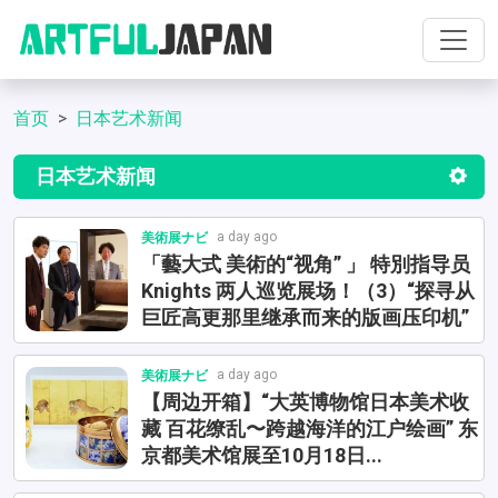
首页
日本艺术新闻
日本艺术新闻
a day ago
美術展ナビ
「藝大式 美術的“视角” 」 特別指导员
Knights 两人巡览展场！（3）“探寻从
巨匠高更那里继承而来的版画压印机”
a day ago
美術展ナビ
【周边开箱】“大英博物馆日本美术收
藏 百花缭乱〜跨越海洋的江户绘画” 东
京都美术馆展至10月18日...