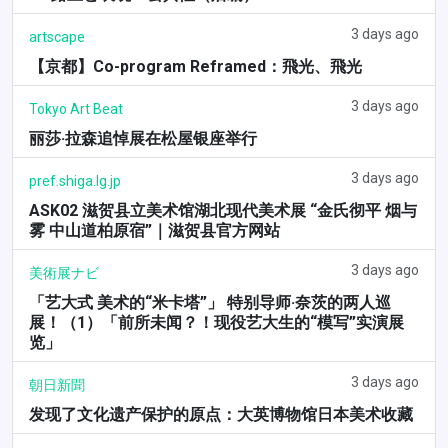
3 days ago
artscape
【京都】Co-program Reframed：飛光、飛光
3 days ago
Tokyo Art Beat
丽莎·拉森追悼展在松屋银座举行
3 days ago
pref.shiga.lg.jp
ASK02 滋贺县立美术馆湖北现代美术展 “金氏彻平 烟与
雾 中山道柏原宿”｜滋贺县官方网站
3 days ago
美術展ナビ
「艺大式 美术的“米卡塔”」 特别导师·奈茨的两人巡
展！（1）「前所未闻？！现役艺大生的“模写”实演展
览」
3 days ago
朝日新聞
发现了文化遗产保护的原点：大英博物馆日本美术收藏