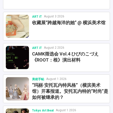
August 3 2026
ART iT
收藏展“跨越海洋的她” @ 横浜美术馆
August 2 2026
ART iT
CAMK筛选会 Vol.4 ひびのこづえ
《ROOT：根》演出材料
August 1 2026
美術手帖
“玛丽·安托瓦内特风格”（横滨美术
馆）开幕报道。安托瓦内特的“时尚”是
如何被继承的？
August 1 2026
Tokyo Art Beat