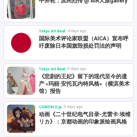
中井轮：庶民烈传 @ AIR大原gallery
4 days ago
Tokyo Art Beat
国际美术评论家联盟（AICA）宣布呼
吁废除日本国旗毁损处罚法的声明
5 days ago
Tokyo Art Beat
《悲剧的王妃》留下的现代至今的遗
产 «玛丽·安托瓦内特风格»（横滨美术
馆）报告
5 days ago
CGWORLD.jp
动画《二十世纪电气目录-尤雷卡·埃维
リカ》：京都动画的印象派绘画风格