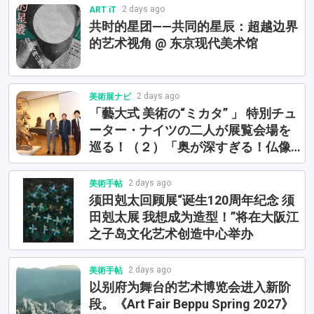
2 days ago
ART iT
共时的星团——共同的星辰：超越边界
的艺术视角 @ 东京现代美术馆
2 days ago
美術展ナビ
「藝大式 美術の“ミカタ” 」 特別チュ
ーター・ナイツの二人が展覧会場を
巡る！（２）「奥が深すぎる！仏像
の“お医者さん”の仕事に迫る」
2 days ago
美術手帖
须田剋太回顾展“诞生120周年纪念 须
田剋太展 我想成为造型！”将在大阪江
之子岛文化艺术创造中心举办
2 days ago
美術手帖
以别府为舞台的艺术博览会进入新阶
段。《Art Fair Beppu Spring 2027》