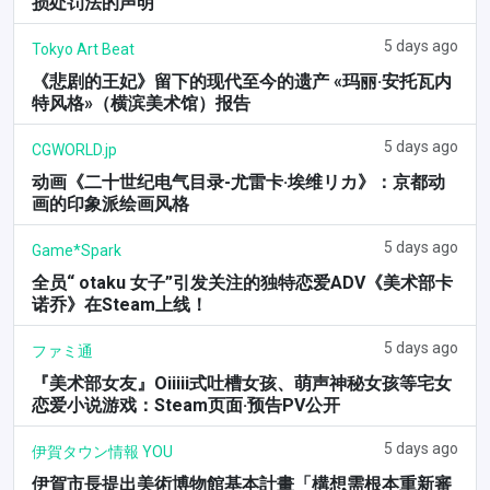
损处罚法的声明
5 days ago
Tokyo Art Beat
《悲剧的王妃》留下的现代至今的遗产 «玛丽·安托瓦内
特风格»（横滨美术馆）报告
5 days ago
CGWORLD.jp
动画《二十世纪电气目录-尤雷卡·埃维リカ》：京都动
画的印象派绘画风格
5 days ago
Game*Spark
全员“ otaku 女子”引发关注的独特恋爱ADV《美术部卡
诺乔》在Steam上线！
5 days ago
ファミ通
『美术部女友』Oiiiii式吐槽女孩、萌声神秘女孩等宅女
恋爱小说游戏：Steam页面·预告PV公开
5 days ago
伊賀タウン情報 YOU
伊賀市長提出美術博物館基本計畫「構想需根本重新審