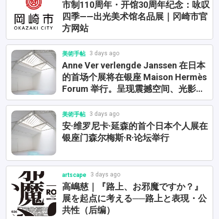
市制110周年・开馆30周年纪念：咏叹
四季——出光美术馆名品展｜冈崎市官
方网站
3 days ago
美術手帖
Anne Ver verlengde Janssen 在日本
的首场个展将在银座 Maison Hermès
Forum 举行。呈现震撼空间、光影与
知觉的体验｜第 2 页
3 days ago
美術手帖
安·维罗尼卡·延森的首个日本个人展在
银座门森尔梅斯·R·论坛举行
3 days ago
artscape
高嶋慈｜『路上、お邪魔ですか？』
展を起点に考える──路上と表現・公
共性（后编）