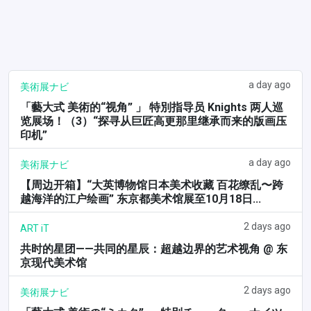
a day ago
美術展ナビ
「藝大式 美術的“视角” 」 特別指导员 Knights 两人巡
览展场！（3）“探寻从巨匠高更那里继承而来的版画压
印机”
a day ago
美術展ナビ
【周边开箱】“大英博物馆日本美术收藏 百花缭乱〜跨
越海洋的江户绘画” 东京都美术馆展至10月18日...
2 days ago
ART iT
共时的星团——共同的星辰：超越边界的艺术视角 @ 东
京现代美术馆
2 days ago
美術展ナビ