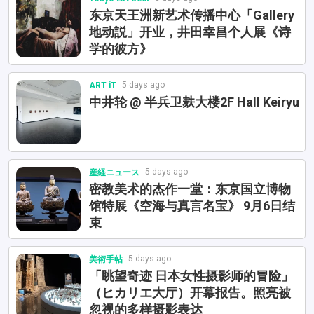
东京天王洲新艺术传播中心「Gallery
地动説」开业，井田幸昌个人展《诗
学的彼方》
5 days ago
ART iT
中井轮 @ 半兵卫麸大楼2F Hall Keiryu
5 days ago
産経ニュース
密教美术的杰作一堂：东京国立博物
馆特展《空海与真言名宝》 9月6日结
束
5 days ago
美術手帖
「眺望奇迹 日本女性摄影师的冒险」
（ヒカリエ大厅）开幕报告。照亮被
忽视的多样摄影表达