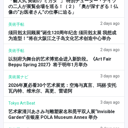
「藝大式 美術の“ミカタ” 」 特別チューター・ナイツ
の二人が展覧会場を巡る！（２）「奥が深すぎる！仏
像の“お医者さん”の仕事に迫る」
2 days ago
美術手帖
须田剋太回顾展“诞生120周年纪念 须田剋太展 我想成
为造型！”将在大阪江之子岛文化艺术创造中心举办
2 days ago
美術手帖
以别府为舞台的艺术博览会进入新阶段。《Art Fair
Beppu Spring 2027》将于明年1月举办
3 days ago
美術展ナビ
2026年夏必看30个艺术展览：空海与真言、玛丽·安托
瓦内特、维米尔、高更、雷诺阿
3 days ago
Tokyo Art Beat
艺术家清川あさみ与雕塑家名和晃平双人展“Invisible
Garden”在银座 POLA Museum Annex 举办