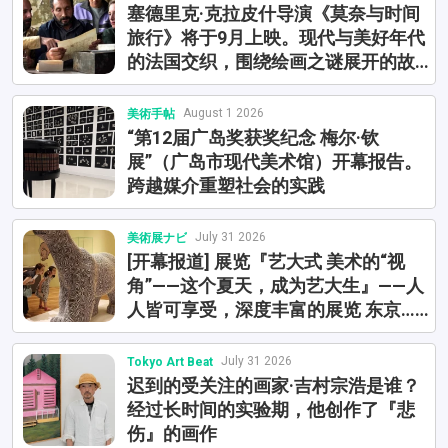
塞德里克·克拉皮什导演《莫奈与时间
旅行》将于9月上映。现代与美好年代
的法国交织，围绕绘画之谜展开的故
事
August 1 2026
美術手帖
“第12届广岛奖获奖纪念 梅尔·钦
展”（广岛市现代美术馆）开幕报告。
跨越媒介重塑社会的实践
July 31 2026
美術展ナビ
[开幕报道] 展览『艺大式 美术的“视
角”——这个夏天，成为艺大生』——人
人皆可享受，深度丰富的展览 东京……
July 31 2026
Tokyo Art Beat
迟到的受关注的画家·吉村宗浩是谁？
经过长时间的实验期，他创作了『悲
伤』的画作