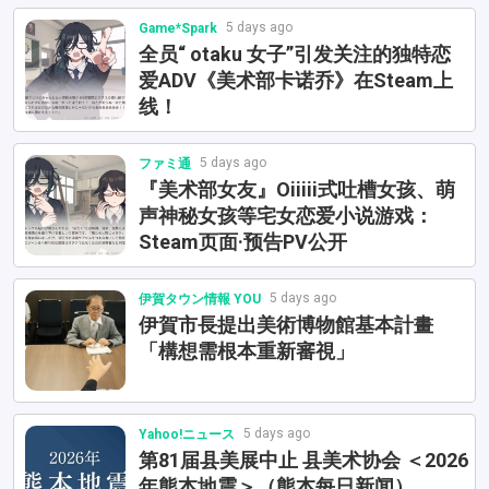
5 days ago
Game*Spark
全员“ otaku 女子”引发关注的独特恋
爱ADV《美术部卡诺乔》在Steam上
线！
5 days ago
ファミ通
『美术部女友』Oiiiii式吐槽女孩、萌
声神秘女孩等宅女恋爱小说游戏：
Steam页面·预告PV公开
5 days ago
伊賀タウン情報 YOU
伊賀市長提出美術博物館基本計畫
「構想需根本重新審視」
5 days ago
Yahoo!ニュース
第81届县美展中止 县美术协会 ＜2026
年熊本地震＞（熊本每日新闻）