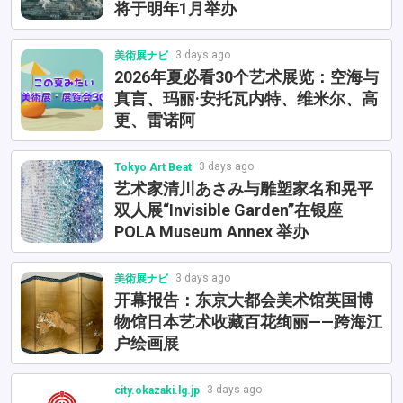
将于明年1月举办
3 days ago
美術展ナビ
2026年夏必看30个艺术展览：空海与
真言、玛丽·安托瓦内特、维米尔、高
更、雷诺阿
3 days ago
Tokyo Art Beat
艺术家清川あさみ与雕塑家名和晃平
双人展“Invisible Garden”在银座
POLA Museum Annex 举办
3 days ago
美術展ナビ
开幕报告：东京大都会美术馆英国博
物馆日本艺术收藏百花绚丽——跨海江
户绘画展
3 days ago
city.okazaki.lg.jp