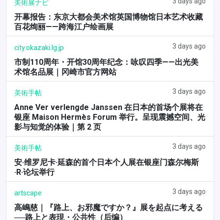
3 days ago
美術展ナビ
开幕报告：东京大都会美术馆英国博物馆日本艺术收藏
百花绚丽——跨海江户绘画展
3 days ago
city.okazaki.lg.jp
市制110周年・开馆30周年纪念：咏叹四季——出光美
术馆名品展｜冈崎市官方网站
3 days ago
美術手帖
Anne Ver verlengde Janssen 在日本的首场个展将在
银座 Maison Hermès Forum 举行。呈现震撼空间、光
影与知觉的体验｜第 2 页
3 days ago
美術手帖
安·维罗尼卡·延森的首个日本个人展在银座门森尔梅斯
·R·论坛举行
3 days ago
artscape
高嶋慈｜『路上、お邪魔ですか？』展を起点に考える
──路上と表現・公共性（后编）