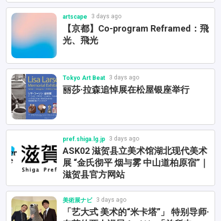
3 days ago
artscape
【京都】Co-program Reframed：飛
光、飛光
3 days ago
Tokyo Art Beat
丽莎·拉森追悼展在松屋银座举行
3 days ago
pref.shiga.lg.jp
ASK02 滋贺县立美术馆湖北现代美术
展 “金氏彻平 烟与雾 中山道柏原宿”｜
滋贺县官方网站
3 days ago
美術展ナビ
「艺大式 美术的“米卡塔”」 特别导师·