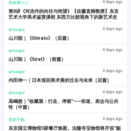
4 days ago
美術展ナビ
第8讲《对杰作的向往与绝望》【佐藤直樹教授】东京
艺术大学美术鉴赏课程 东西方比较视角下的新艺术史
4 days ago
artscape
山川陸｜《Shirato》（后篇）
4 days ago
artscape
山川陆｜《Sirat》（前篇）
4 days ago
artscape
内田伸一｜日本巡回美术展的过去与未来［后篇］
4 days ago
artscape
高嶋慈｜“收藏展：行走、停留”——街道、表达与公共
性（中篇）
4 days ago
美術手帖
东京国立博物馆3家餐厅焕新。法隆寺宝物馆将开设“鮨