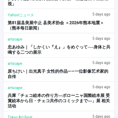
視」
5 days ago
Yahoo!ニュース
第81届县美展中止 县美术协会 ＜2026年熊本地震＞
（熊本每日新闻）
5 days ago
artscape
忠あゆみ｜「しかくい『え』」をめぐって──身体と共
鳴する二つの展示
5 days ago
artscape
原ちけい｜出光真子 女性的作品——一位影像艺术家的
自传
5 days ago
artscape
兵庫「チェコ絵本の作り方―ボローニャ国際絵本展 受
賞絵本から日・チェコ共作のコミックまで―」展 相关
活动
5 days ago
Tokyo Art Beat