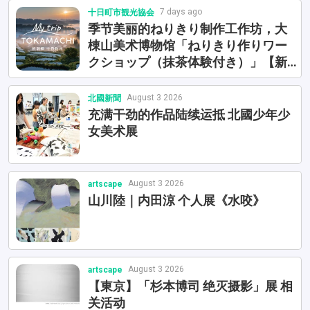
7 days ago
十日町市観光協会
季节美丽的ねりきり制作工作坊，大
棟山美术博物馆「ねりきり作りワー
クショップ（抹茶体験付き）」【新
潟県十日町市】
August 3 2026
北國新聞
充满干劲的作品陆续运抵 北國少年少
女美术展
August 3 2026
artscape
山川陸｜内田涼 个人展《水咬》
August 3 2026
artscape
【東京】「杉本博司 绝灭摄影」展 相
关活动