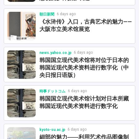
6 days ago
朝日新聞
《水浒传》入口，古典艺术的魅力——
大阪市立美术馆展览
6 days ago
news.yahoo.co.jp
韩国国立现代美术馆将对位于日本的
韩国近现代美术资料进行数字化（中
央日报日语版）
6 days ago
時事ドットコム
韩国国立现代美术馆计划对日本所藏
韩国近现代美术资料进行数字化
6 days ago
kyoto-su.ac.jp
細部的魅力――利用艺术作品图像制