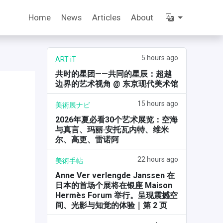
Home
News
Articles
About
5 hours ago
ART iT
共时的星团——共同的星辰：超越
边界的艺术视角 @ 东京现代美术馆
15 hours ago
美術展ナビ
2026年夏必看30个艺术展览：空海
与真言、玛丽·安托瓦内特、维米
尔、高更、雷诺阿
22 hours ago
美術手帖
Anne Ver verlengde Janssen 在
日本的首场个展将在银座 Maison
Hermès Forum 举行。呈现震撼空
间、光影与知觉的体验｜第 2 页