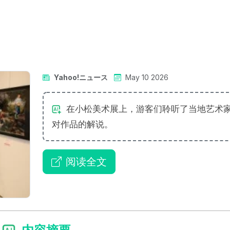
Yahoo!ニュース
May 10 2026
在小松美术展上，游客们聆听了当地艺术
对作品的解说。
阅读全文