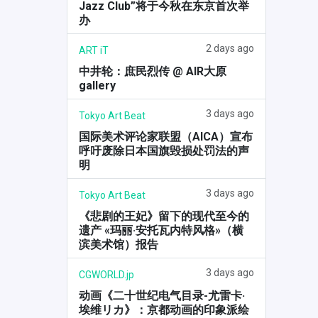
Jazz Club”将于今秋在东京首次举
办
2 days ago
ART iT
中井轮：庶民烈传 @ AIR大原
gallery
3 days ago
Tokyo Art Beat
国际美术评论家联盟（AICA）宣布
呼吁废除日本国旗毁损处罚法的声
明
3 days ago
Tokyo Art Beat
《悲剧的王妃》留下的现代至今的
遗产 «玛丽·安托瓦内特风格»（横
滨美术馆）报告
3 days ago
CGWORLD.jp
动画《二十世纪电气目录-尤雷卡·
埃维リカ》：京都动画的印象派绘