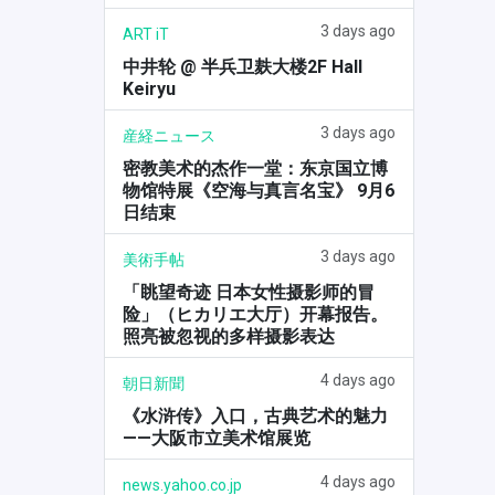
3 days ago
ART iT
中井轮 @ 半兵卫麸大楼2F Hall
Keiryu
3 days ago
産経ニュース
密教美术的杰作一堂：东京国立博
物馆特展《空海与真言名宝》 9月6
日结束
3 days ago
美術手帖
「眺望奇迹 日本女性摄影师的冒
险」（ヒカリエ大厅）开幕报告。
照亮被忽视的多样摄影表达
4 days ago
朝日新聞
《水浒传》入口，古典艺术的魅力
——大阪市立美术馆展览
4 days ago
news.yahoo.co.jp