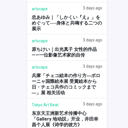
3 days ago
artscape
忠あゆみ｜「しかくい『え』」を
めぐって──身体と共鳴する二つの
展示
3 days ago
artscape
原ちけい｜出光真子 女性的作品
——一位影像艺术家的自传
3 days ago
artscape
兵庫「チェコ絵本の作り方―ボロ
ーニャ国際絵本展 受賞絵本から
日・チェコ共作のコミックまで
―」展 相关活动
3 days ago
Tokyo Art Beat
东京天王洲新艺术传播中心
「Gallery 地动説」开业，井田幸
昌个人展《诗学的彼方》