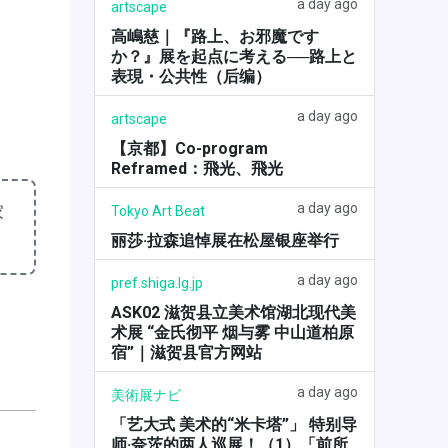
a day ago
artscape
高嶋慈｜『路上、お邪魔です
か？』展を起点に考える──路上と
表現・公共性（后编）
a day ago
artscape
【京都】Co-program
Reframed：飛光、飛光
a day ago
家
Tokyo Art Beat
丽莎·拉森追悼展在松屋银座举行
a day ago
pref.shiga.lg.jp
ASK02 滋贺县立美术馆湖北现代美
术展 “金氏彻平 烟与雾 中山道柏原
宿”｜滋贺县官方网站
a day ago
美術展ナビ
「艺大式 美术的“米卡塔”」 特别导
师·奈茨的两人巡展！（1）「前所