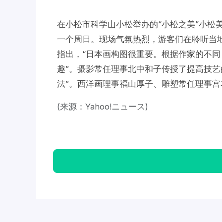
在小松市科学山小松举办的“小松之美”小松
一个周日。现场气氛热烈，游客们在聆听当
指出，“日本画构图很重要。根据作家的不
趣”。摄影常任理事北中和子传授了提高技艺
法”。西洋画理事福山厚子、雕塑常任理事宫
(来源：Yahoo!ニュース)