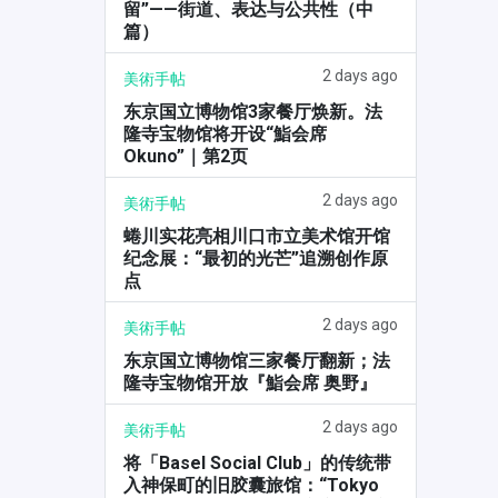
留”——街道、表达与公共性（中
篇）
2 days ago
美術手帖
东京国立博物馆3家餐厅焕新。法
隆寺宝物馆将开设“鮨会席
Okuno”｜第2页
2 days ago
美術手帖
蜷川实花亮相川口市立美术馆开馆
纪念展：“最初的光芒”追溯创作原
点
2 days ago
美術手帖
东京国立博物馆三家餐厅翻新；法
隆寺宝物馆开放『鮨会席 奥野』
2 days ago
美術手帖
将「Basel Social Club」的传统带
入神保町的旧胶囊旅馆：“Tokyo