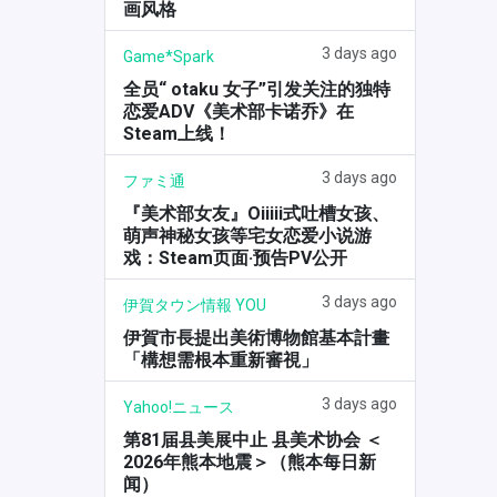
画风格
3 days ago
Game*Spark
全员“ otaku 女子”引发关注的独特
恋爱ADV《美术部卡诺乔》在
Steam上线！
3 days ago
ファミ通
『美术部女友』Oiiiii式吐槽女孩、
萌声神秘女孩等宅女恋爱小说游
戏：Steam页面·预告PV公开
3 days ago
伊賀タウン情報 YOU
伊賀市長提出美術博物館基本計畫
「構想需根本重新審視」
3 days ago
Yahoo!ニュース
第81届县美展中止 县美术协会 ＜
2026年熊本地震＞（熊本每日新
闻）