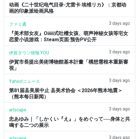
动画《二十世纪电气目录-尤雷卡·埃维リカ》：京都动
画的印象派绘画风格
3 days ago
ファミ通
『美术部女友』Oiiiii式吐槽女孩、萌声神秘女孩等宅女
恋爱小说游戏：Steam页面·预告PV公开
3 days ago
伊賀タウン情報 YOU
伊賀市長提出美術博物館基本計畫「構想需根本重新審
視」
3 days ago
Yahoo!ニュース
第81届县美展中止 县美术协会 ＜2026年熊本地震＞
（熊本每日新闻）
3 days ago
artscape
忠あゆみ｜「しかくい『え』」をめぐって──身体と共
鳴する二つの展示
3 days ago
artscape