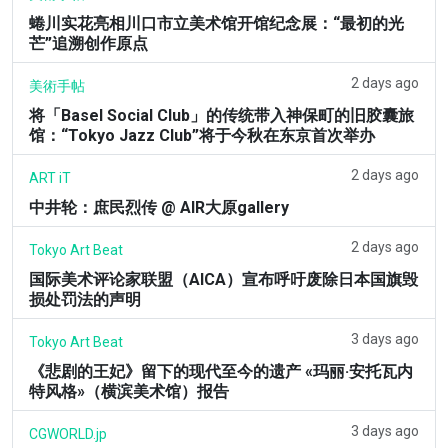
蜷川实花亮相川口市立美术馆开馆纪念展：“最初的光
芒”追溯创作原点
2 days ago
美術手帖
将「Basel Social Club」的传统带入神保町的旧胶囊旅
馆：“Tokyo Jazz Club”将于今秋在东京首次举办
2 days ago
ART iT
中井轮：庶民烈传 @ AIR大原gallery
2 days ago
Tokyo Art Beat
国际美术评论家联盟（AICA）宣布呼吁废除日本国旗毁
损处罚法的声明
3 days ago
Tokyo Art Beat
《悲剧的王妃》留下的现代至今的遗产 «玛丽·安托瓦内
特风格»（横滨美术馆）报告
3 days ago
CGWORLD.jp