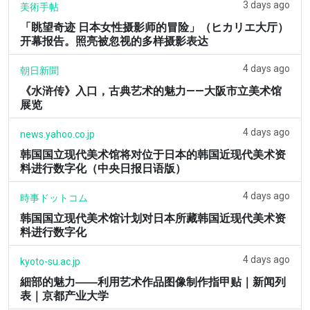
3 days ago
美術手帖
「眺望奇迹 日本女性摄影师的冒险」（ヒカリエ大厅）
开幕报告。照亮被忽视的多样摄影表达
4 days ago
朝日新聞
《水浒传》入口，古典艺术的魅力——大阪市立美术馆
展览
4 days ago
news.yahoo.co.jp
韩国国立现代美术馆将对位于日本的韩国近现代美术资
料进行数字化（中央日报日语版）
4 days ago
時事ドットコム
韩国国立现代美术馆计划对日本所藏韩国近现代美术资
料进行数字化
4 days ago
kyoto-su.ac.jp
細部的魅力――利用艺术作品图像制作指甲贴｜新闻列
表｜京都产业大学