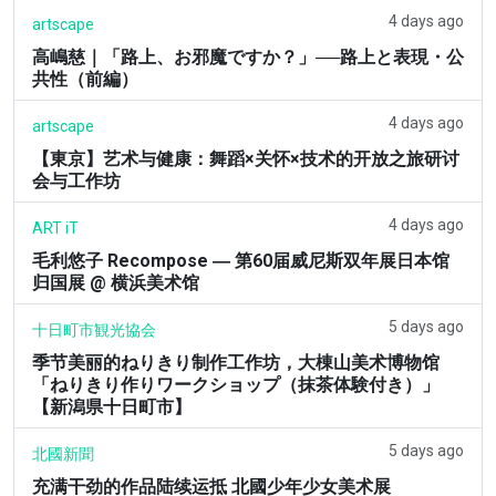
4 days ago
artscape
高嶋慈｜「路上、お邪魔ですか？」──路上と表現・公
共性（前編）
4 days ago
artscape
【東京】艺术与健康：舞蹈×关怀×技术的开放之旅研讨
会与工作坊
4 days ago
ART iT
毛利悠子 Recompose ― 第60届威尼斯双年展日本馆
归国展 @ 横浜美术馆
5 days ago
十日町市観光協会
季节美丽的ねりきり制作工作坊，大棟山美术博物馆
「ねりきり作りワークショップ（抹茶体験付き）」
【新潟県十日町市】
5 days ago
北國新聞
充满干劲的作品陆续运抵 北國少年少女美术展