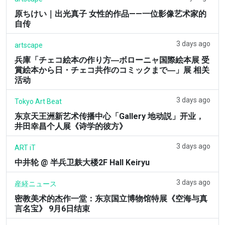
原ちけい｜出光真子 女性的作品——一位影像艺术家的
自传
3 days ago
artscape
兵庫「チェコ絵本の作り方―ボローニャ国際絵本展 受
賞絵本から日・チェコ共作のコミックまで―」展 相关
活动
3 days ago
Tokyo Art Beat
东京天王洲新艺术传播中心「Gallery 地动説」开业，
井田幸昌个人展《诗学的彼方》
3 days ago
ART iT
中井轮 @ 半兵卫麸大楼2F Hall Keiryu
3 days ago
産経ニュース
密教美术的杰作一堂：东京国立博物馆特展《空海与真
言名宝》 9月6日结束