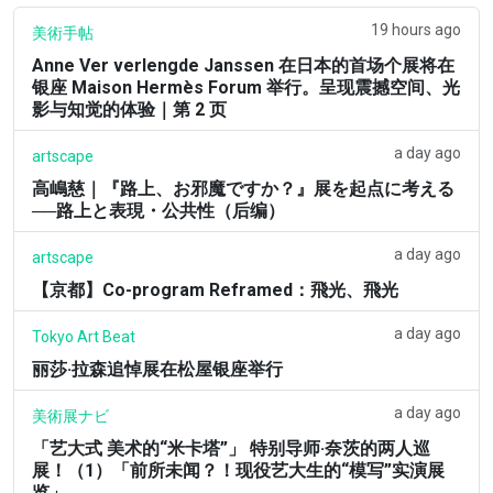
19 hours ago
美術手帖
Anne Ver verlengde Janssen 在日本的首场个展将在
银座 Maison Hermès Forum 举行。呈现震撼空间、光
影与知觉的体验｜第 2 页
a day ago
artscape
高嶋慈｜『路上、お邪魔ですか？』展を起点に考える
──路上と表現・公共性（后编）
a day ago
artscape
【京都】Co-program Reframed：飛光、飛光
a day ago
Tokyo Art Beat
丽莎·拉森追悼展在松屋银座举行
a day ago
美術展ナビ
「艺大式 美术的“米卡塔”」 特别导师·奈茨的两人巡
展！（1）「前所未闻？！现役艺大生的“模写”实演展
览」