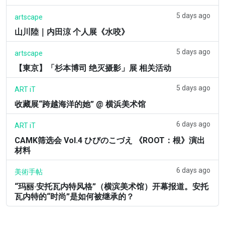
5 days ago
artscape
山川陸｜内田涼 个人展《水咬》
5 days ago
artscape
【東京】「杉本博司 绝灭摄影」展 相关活动
5 days ago
ART iT
收藏展“跨越海洋的她” @ 横浜美术馆
6 days ago
ART iT
CAMK筛选会 Vol.4 ひびのこづえ 《ROOT：根》演出
材料
6 days ago
美術手帖
“玛丽·安托瓦内特风格”（横滨美术馆）开幕报道。安托
瓦内特的“时尚”是如何被继承的？