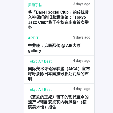
3 days ago
美術手帖
将「Basel Social Club」的传统带
入神保町的旧胶囊旅馆：“Tokyo
Jazz Club”将于今秋在东京首次举
办
3 days ago
ART iT
中井轮：庶民烈传 @ AIR大原
gallery
4 days ago
Tokyo Art Beat
国际美术评论家联盟（AICA）宣布
呼吁废除日本国旗毁损处罚法的声
明
4 days ago
Tokyo Art Beat
《悲剧的王妃》留下的现代至今的
遗产 «玛丽·安托瓦内特风格»（横
滨美术馆）报告