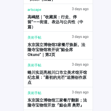
3 days ago
artscape
高嶋慈｜“收藏展：行走、停
留”——街道、表达与公共性（中
篇）
3 days ago
美術手帖
东京国立博物馆3家餐厅焕新。法
隆寺宝物馆将开设“鮨会席
Okuno”｜第2页
3 days ago
美術手帖
蜷川实花亮相川口市立美术馆开馆
纪念展：“最初的光芒”追溯创作原
点
3 days ago
美術手帖
东京国立博物馆三家餐厅翻新；法
隆寺宝物馆开放『鮨会席 奥野』