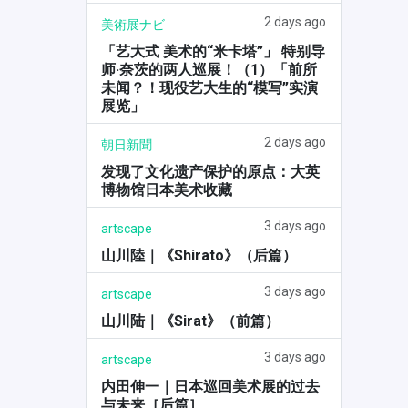
2 days ago
美術展ナビ
「艺大式 美术的“米卡塔”」 特别导
师·奈茨的两人巡展！（1）「前所
未闻？！现役艺大生的“模写”实演
展览」
2 days ago
朝日新聞
发现了文化遗产保护的原点：大英
博物馆日本美术收藏
3 days ago
artscape
山川陸｜《Shirato》（后篇）
3 days ago
artscape
山川陆｜《Sirat》（前篇）
3 days ago
artscape
内田伸一｜日本巡回美术展的过去
与未来［后篇］