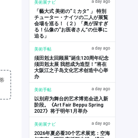
a day ago
美術展ナビ
「藝大式 美術の“ミカタ” 」 特別
チューター・ナイツの二人が展覧
会場を巡る！（２）「奥が深すぎ
る！仏像の“お医者さん”の仕事に
迫る」
a day ago
美術手帖
须田剋太回顾展“诞生120周年纪念
须田剋太展 我想成为造型！”将在
大阪江之子岛文化艺术创造中心举
办
蒂
a day ago
美術手帖
以别府为舞台的艺术博览会进入新
阶段。《Art Fair Beppu Spring
2027》将于明年1月举办
a day ago
美術展ナビ
2026年夏必看30个艺术展览：空海