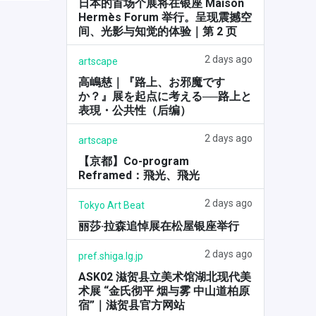
日本的首场个展将在银座 Maison
Hermès Forum 举行。呈现震撼空
间、光影与知觉的体验｜第 2 页
2 days ago
artscape
高嶋慈｜『路上、お邪魔です
か？』展を起点に考える──路上と
表現・公共性（后编）
2 days ago
artscape
【京都】Co-program
Reframed：飛光、飛光
2 days ago
Tokyo Art Beat
丽莎·拉森追悼展在松屋银座举行
2 days ago
pref.shiga.lg.jp
ASK02 滋贺县立美术馆湖北现代美
术展 “金氏彻平 烟与雾 中山道柏原
宿”｜滋贺县官方网站