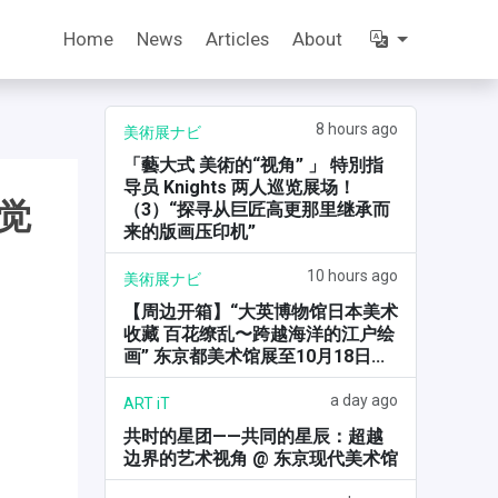
Home
News
Articles
About
8 hours ago
美術展ナビ
「藝大式 美術的“视角” 」 特別指
导员 Knights 两人巡览展场！
觉
（3）“探寻从巨匠高更那里继承而
来的版画压印机”
10 hours ago
美術展ナビ
【周边开箱】“大英博物馆日本美术
收藏 百花缭乱〜跨越海洋的江户绘
画” 东京都美术馆展至10月18日...
a day ago
ART iT
共时的星团——共同的星辰：超越
边界的艺术视角 @ 东京现代美术馆