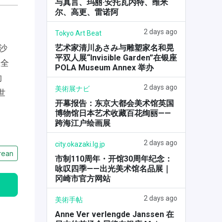
与真言、玛丽·安托瓦内特、维米
尔、高更、雷诺阿
2 days ago
Tokyo Art Beat
艺术家清川あさみ与雕塑家名和晃
沙
平双人展“Invisible Garden”在银座
在全
POLA Museum Annex 举办
的
2 days ago
美術展ナビ
世
开幕报告：东京大都会美术馆英国
博物馆日本艺术收藏百花绚丽——
跨海江户绘画展
2 days ago
city.okazaki.lg.jp
rean
市制110周年・开馆30周年纪念：
咏叹四季——出光美术馆名品展｜
冈崎市官方网站
2 days ago
美術手帖
Anne Ver verlengde Janssen 在