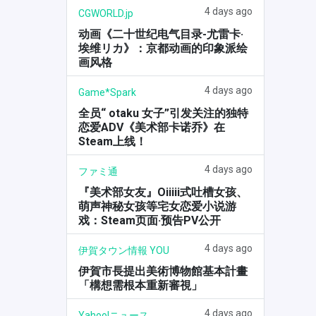
4 days ago
CGWORLD.jp
动画《二十世纪电气目录-尤雷卡·
埃维リカ》：京都动画的印象派绘
画风格
4 days ago
Game*Spark
全员“ otaku 女子”引发关注的独特
恋爱ADV《美术部卡诺乔》在
Steam上线！
4 days ago
ファミ通
『美术部女友』Oiiiii式吐槽女孩、
萌声神秘女孩等宅女恋爱小说游
戏：Steam页面·预告PV公开
4 days ago
伊賀タウン情報 YOU
伊賀市長提出美術博物館基本計畫
「構想需根本重新審視」
4 days ago
Yahoo!ニュース