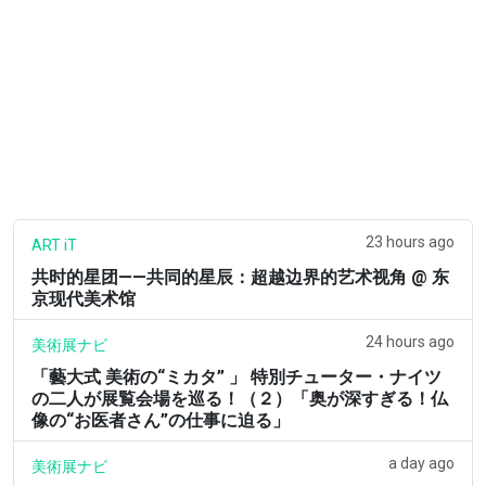
23 hours ago
ART iT
共时的星团——共同的星辰：超越边界的艺术视角 @ 东
京现代美术馆
24 hours ago
美術展ナビ
「藝大式 美術の“ミカタ” 」 特別チューター・ナイツ
の二人が展覧会場を巡る！（２）「奥が深すぎる！仏
像の“お医者さん”の仕事に迫る」
a day ago
美術展ナビ