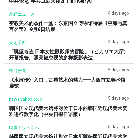
中井轮 @ 半兵卫麸大楼2F Hall Keiryu
4 days ago
産経ニュース
密教美术的杰作一堂：东京国立博物馆特展《空海与真
言名宝》 9月6日结束
4 days ago
美術手帖
「眺望奇迹 日本女性摄影师的冒险」（ヒカリエ大厅）
开幕报告。照亮被忽视的多样摄影表达
5 days ago
朝日新聞
《水浒传》入口，古典艺术的魅力——大阪市立美术馆
展览
5 days ago
news.yahoo.co.jp
韩国国立现代美术馆将对位于日本的韩国近现代美术资
料进行数字化（中央日报日语版）
5 days ago
時事ドットコム
韩国国立现代美术馆计划对日本所藏韩国近现代美术资