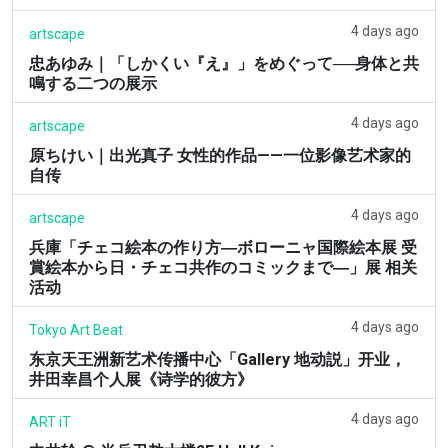
4 days ago
artscape
忠あゆみ｜「しかくい『え』」をめぐって──身体と共
鳴する二つの展示
4 days ago
artscape
原ちけい｜出光真子 女性的作品——一位影像艺术家的
自传
4 days ago
artscape
兵庫「チェコ絵本の作り方―ボローニャ国際絵本展 受
賞絵本から日・チェコ共作のコミックまで―」展 相关
活动
4 days ago
Tokyo Art Beat
东京天王洲新艺术传播中心「Gallery 地动説」开业，
井田幸昌个人展《诗学的彼方》
4 days ago
ART iT