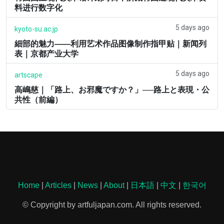
料进行数字化
5 days ago
kyoto-su.ac.jp
細部的魅力――利用艺术作品图像制作指甲贴｜新闻列
表｜京都产业大学
5 days ago
artscape
高嶋慈｜「路上、お邪魔ですか？」──路上と表現・公
共性（前編）
Home
|
Articles
|
News
|
About
|
日本語
|
中文
|
한국어
© Copyright by artfuljapan.com. All rights reserved.