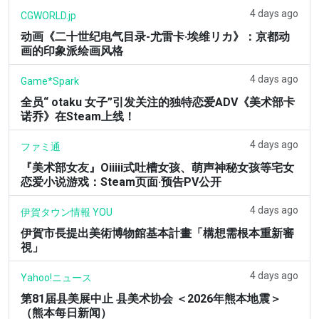
4 days ago
CGWORLD.jp
动画《二十世纪电气目录-尤雷卡·埃维リカ》：京都动
画的印象派绘画风格
4 days ago
Game*Spark
全员“ otaku 女子”引发关注的独特恋爱ADV《美术部卡
诺乔》在Steam上线！
4 days ago
ファミ通
『美术部女友』Oiiiii式吐槽女孩、萌声神秘女孩等宅女
恋爱小说游戏：Steam页面·预告PV公开
4 days ago
伊賀タウン情報 YOU
伊賀市長提出美術博物館基本計畫「構想需根本重新審
視」
4 days ago
Yahoo!ニュース
第81届县美展中止 县美术协会 ＜2026年熊本地震＞
（熊本每日新闻）