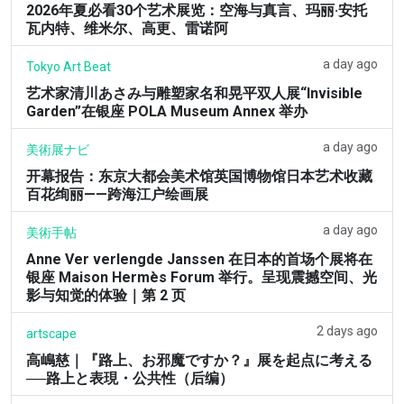
2026年夏必看30个艺术展览：空海与真言、玛丽·安托
瓦内特、维米尔、高更、雷诺阿
a day ago
Tokyo Art Beat
艺术家清川あさみ与雕塑家名和晃平双人展“Invisible
Garden”在银座 POLA Museum Annex 举办
a day ago
美術展ナビ
开幕报告：东京大都会美术馆英国博物馆日本艺术收藏
百花绚丽——跨海江户绘画展
a day ago
美術手帖
Anne Ver verlengde Janssen 在日本的首场个展将在
银座 Maison Hermès Forum 举行。呈现震撼空间、光
影与知觉的体验｜第 2 页
2 days ago
artscape
高嶋慈｜『路上、お邪魔ですか？』展を起点に考える
──路上と表現・公共性（后编）