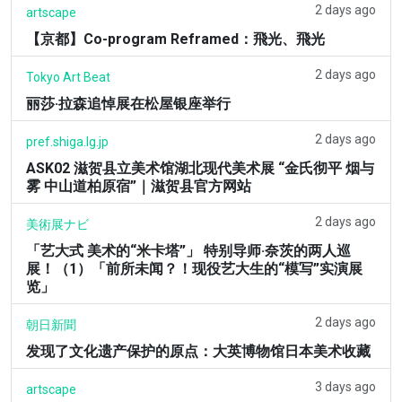
2 days ago
artscape
【京都】Co-program Reframed：飛光、飛光
2 days ago
Tokyo Art Beat
丽莎·拉森追悼展在松屋银座举行
2 days ago
pref.shiga.lg.jp
ASK02 滋贺县立美术馆湖北现代美术展 “金氏彻平 烟与
雾 中山道柏原宿”｜滋贺县官方网站
2 days ago
美術展ナビ
「艺大式 美术的“米卡塔”」 特别导师·奈茨的两人巡
展！（1）「前所未闻？！现役艺大生的“模写”实演展
览」
2 days ago
朝日新聞
发现了文化遗产保护的原点：大英博物馆日本美术收藏
3 days ago
artscape