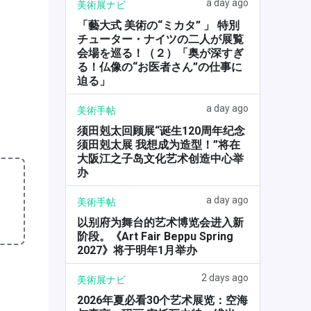
a day ago
美術展ナビ
「藝大式 美術の“ミカタ” 」 特別
チューター・ナイツの二人が展覧
会場を巡る！（２）「奥が深すぎ
る！仏像の“お医者さん”の仕事に
迫る」
a day ago
美術手帖
须田剋太回顾展“诞生120周年纪念
须田剋太展 我想成为造型！”将在
大阪江之子岛文化艺术创造中心举
办
a day ago
美術手帖
以别府为舞台的艺术博览会进入新
阶段。《Art Fair Beppu Spring
2027》将于明年1月举办
2 days ago
美術展ナビ
2026年夏必看30个艺术展览：空海