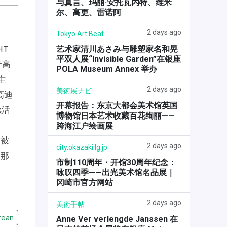
与真言、玛丽·安托瓦内特、维米
尔、高更、雷诺阿
2 days ago
Tokyo Art Beat
艺术家清川あさみ与雕塑家名和晃
HT
平双人展“Invisible Garden”在银座
于高
POLA Museum Annex 举办
主
2 days ago
美術展ナビ
高迪
开幕报告：东京大都会美术馆英国
续活
博物馆日本艺术收藏百花绚丽——
跨海江户绘画展
已被
2 days ago
city.okazaki.lg.jp
罗那
市制110周年・开馆30周年纪念：
咏叹四季——出光美术馆名品展｜
冈崎市官方网站
2 days ago
美術手帖
rean
Anne Ver verlengde Janssen 在