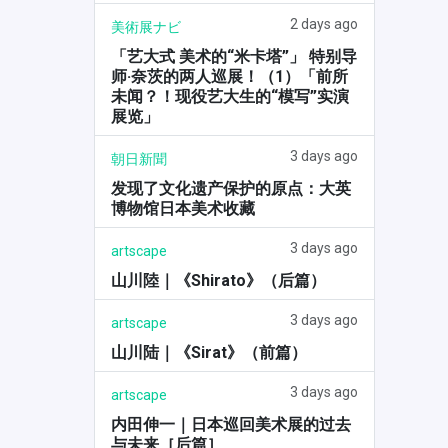
2 days ago
美術展ナビ
「艺大式 美术的“米卡塔”」 特别导
师·奈茨的两人巡展！（1）「前所
未闻？！现役艺大生的“模写”实演
展览」
3 days ago
朝日新聞
发现了文化遗产保护的原点：大英
博物馆日本美术收藏
3 days ago
artscape
山川陸｜《Shirato》（后篇）
3 days ago
artscape
山川陆｜《Sirat》（前篇）
3 days ago
artscape
内田伸一｜日本巡回美术展的过去
与未来［后篇］