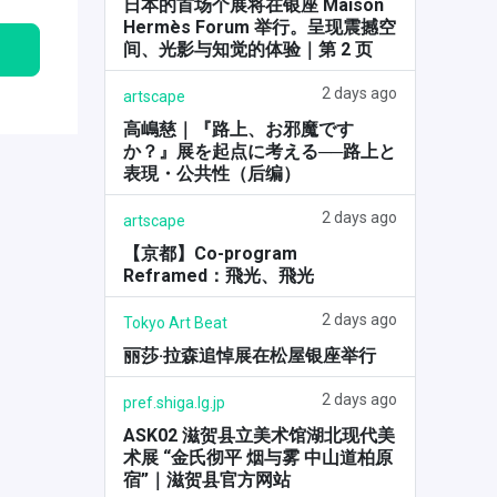
日本的首场个展将在银座 Maison
Hermès Forum 举行。呈现震撼空
间、光影与知觉的体验｜第 2 页
2 days ago
artscape
高嶋慈｜『路上、お邪魔です
か？』展を起点に考える──路上と
表現・公共性（后编）
2 days ago
artscape
【京都】Co-program
Reframed：飛光、飛光
2 days ago
Tokyo Art Beat
丽莎·拉森追悼展在松屋银座举行
2 days ago
pref.shiga.lg.jp
ASK02 滋贺县立美术馆湖北现代美
术展 “金氏彻平 烟与雾 中山道柏原
宿”｜滋贺县官方网站