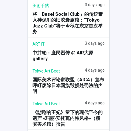
3 days ago
美術手帖
将「Basel Social Club」的传统带
入神保町的旧胶囊旅馆：“Tokyo
Jazz Club”将于今秋在东京首次举
办
3 days ago
ART iT
中井轮：庶民烈传 @ AIR大原
gallery
4 days ago
Tokyo Art Beat
国际美术评论家联盟（AICA）宣布
呼吁废除日本国旗毁损处罚法的声
明
4 days ago
Tokyo Art Beat
《悲剧的王妃》留下的现代至今的
遗产 «玛丽·安托瓦内特风格»（横
滨美术馆）报告