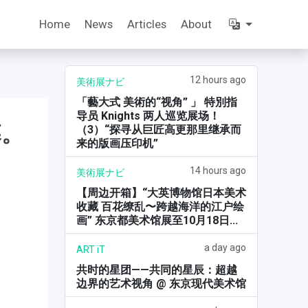
Home
News
Articles
About
12 hours ago
美術展ナビ
「藝大式 美術的“视角” 」 特別指
导员 Knights 两人巡览展场！
幕。
（3）“探寻从巨匠高更那里继承而
来的版画压印机”
14 hours ago
美術展ナビ
【周边开箱】“大英博物馆日本美术
收藏 百花缭乱〜跨越海洋的江户绘
画” 东京都美术馆展至10月18日...
a day ago
ART iT
共时的星团——共同的星辰：超越
边界的艺术视角 @ 东京现代美术馆