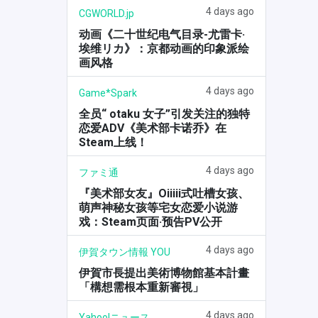
4 days ago
CGWORLD.jp
动画《二十世纪电气目录-尤雷卡·
埃维リカ》：京都动画的印象派绘
画风格
4 days ago
Game*Spark
全员“ otaku 女子”引发关注的独特
恋爱ADV《美术部卡诺乔》在
Steam上线！
4 days ago
ファミ通
『美术部女友』Oiiiii式吐槽女孩、
萌声神秘女孩等宅女恋爱小说游
戏：Steam页面·预告PV公开
4 days ago
伊賀タウン情報 YOU
伊賀市長提出美術博物館基本計畫
「構想需根本重新審視」
4 days ago
Yahoo!ニュース