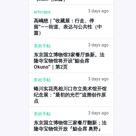
3 days ago
artscape
高嶋慈｜“收藏展：行走、停
留”——街道、表达与公共性（中
篇）
3 days ago
美術手帖
东京国立博物馆3家餐厅焕新。法
隆寺宝物馆将开设“鮨会席
Okuno”｜第2页
3 days ago
美術手帖
蜷川实花亮相川口市立美术馆开馆
纪念展：“最初的光芒”追溯创作原
点
3 days ago
美術手帖
东京国立博物馆三家餐厅翻新；法
隆寺宝物馆开放『鮨会席 奥野』