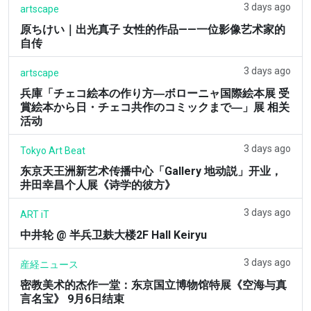
3 days ago
artscape
原ちけい｜出光真子 女性的作品——一位影像艺术家的
自传
3 days ago
artscape
兵庫「チェコ絵本の作り方―ボローニャ国際絵本展 受
賞絵本から日・チェコ共作のコミックまで―」展 相关
活动
3 days ago
Tokyo Art Beat
东京天王洲新艺术传播中心「Gallery 地动説」开业，
井田幸昌个人展《诗学的彼方》
3 days ago
ART iT
中井轮 @ 半兵卫麸大楼2F Hall Keiryu
3 days ago
産経ニュース
密教美术的杰作一堂：东京国立博物馆特展《空海与真
言名宝》 9月6日结束