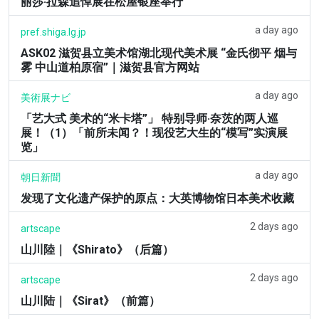
丽莎·拉森追悼展在松屋银座举行
a day ago
pref.shiga.lg.jp
ASK02 滋贺县立美术馆湖北现代美术展 “金氏彻平 烟与
雾 中山道柏原宿”｜滋贺县官方网站
a day ago
美術展ナビ
「艺大式 美术的“米卡塔”」 特别导师·奈茨的两人巡
展！（1）「前所未闻？！现役艺大生的“模写”实演展
览」
a day ago
朝日新聞
发现了文化遗产保护的原点：大英博物馆日本美术收藏
2 days ago
artscape
山川陸｜《Shirato》（后篇）
2 days ago
artscape
山川陆｜《Sirat》（前篇）