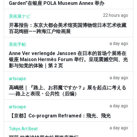
Garden”在银座 POLA Museum Annex 举办
22 hours ago
美術展ナビ
开幕报告：东京大都会美术馆英国博物馆日本艺术收藏
百花绚丽——跨海江户绘画展
a day ago
美術手帖
Anne Ver verlengde Janssen 在日本的首场个展将在
银座 Maison Hermès Forum 举行。呈现震撼空间、光
影与知觉的体验｜第 2 页
a day ago
artscape
高嶋慈｜『路上、お邪魔ですか？』展を起点に考える
──路上と表現・公共性（后编）
a day ago
artscape
【京都】Co-program Reframed：飛光、飛光
a day ago
Tokyo Art Beat