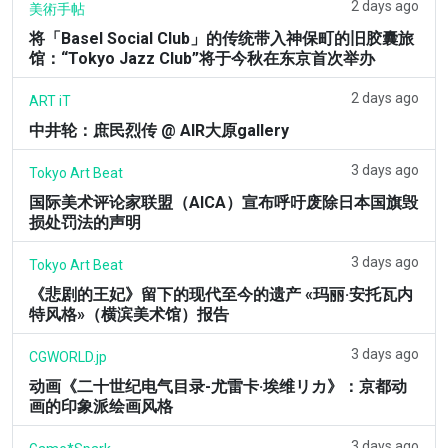
2 days ago
美術手帖
将「Basel Social Club」的传统带入神保町的旧胶囊旅
馆：“Tokyo Jazz Club”将于今秋在东京首次举办
2 days ago
ART iT
中井轮：庶民烈传 @ AIR大原gallery
3 days ago
Tokyo Art Beat
国际美术评论家联盟（AICA）宣布呼吁废除日本国旗毁
损处罚法的声明
3 days ago
Tokyo Art Beat
《悲剧的王妃》留下的现代至今的遗产 «玛丽·安托瓦内
特风格»（横滨美术馆）报告
3 days ago
CGWORLD.jp
动画《二十世纪电气目录-尤雷卡·埃维リカ》：京都动
画的印象派绘画风格
3 days ago