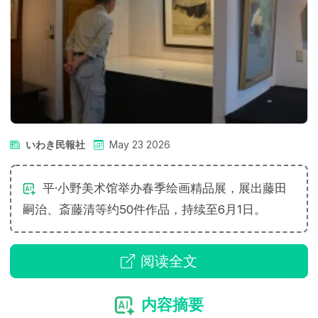
いわき民報社
May 23 2026
平·小野美术馆举办春季绘画精品展，展出藤田
嗣治、斎藤清等约50件作品，持续至6月1日。
阅读全文
内容摘要