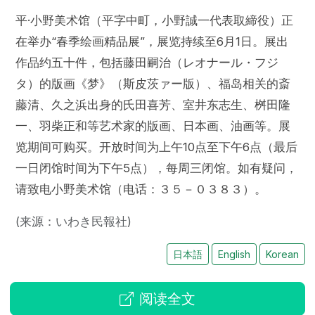
平·小野美术馆（平字中町，小野誠一代表取締役）正
在举办“春季绘画精品展”，展览持续至6月1日。展出
作品约五十件，包括藤田嗣治（レオナール・フジ
タ）的版画《梦》（斯皮茨ァー版）、福岛相关的斎
藤清、久之浜出身的氏田喜芳、室井东志生、桝田隆
一、羽柴正和等艺术家的版画、日本画、油画等。展
览期间可购买。开放时间为上午10点至下午6点（最后
一日闭馆时间为下午5点），每周三闭馆。如有疑问，
请致电小野美术馆（电话：３５－０３８３）。
(来源：いわき民報社)
日本語
English
Korean
阅读全文