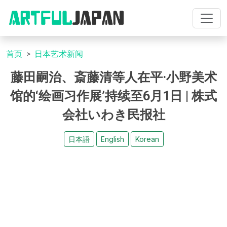
首页
日本艺术新闻
藤田嗣治、斎藤清等人在平·小野美术
馆的‘绘画习作展’持续至6月1日 | 株式
会社いわき民报社
日本語
English
Korean