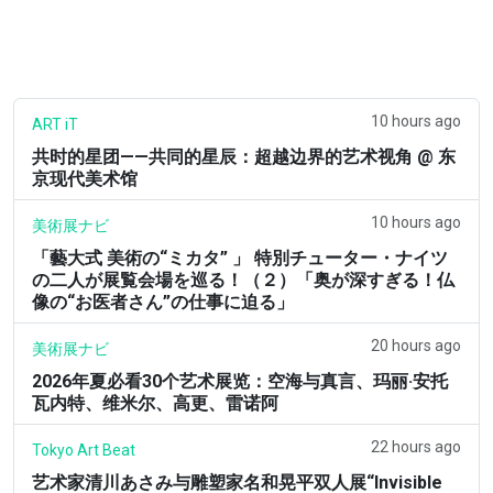
10 hours ago
ART iT
共时的星团——共同的星辰：超越边界的艺术视角 @ 东
京现代美术馆
10 hours ago
美術展ナビ
「藝大式 美術の“ミカタ” 」 特別チューター・ナイツ
の二人が展覧会場を巡る！（２）「奥が深すぎる！仏
像の“お医者さん”の仕事に迫る」
20 hours ago
美術展ナビ
2026年夏必看30个艺术展览：空海与真言、玛丽·安托
瓦内特、维米尔、高更、雷诺阿
22 hours ago
Tokyo Art Beat
艺术家清川あさみ与雕塑家名和晃平双人展“Invisible