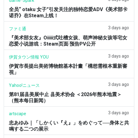
Game*Spark
全员“ otaku 女子”引发关注的独特恋爱ADV《美术部卡
诺乔》在Steam上线！
3 days ago
ファミ通
『美术部女友』Oiiiii式吐槽女孩、萌声神秘女孩等宅女
恋爱小说游戏：Steam页面·预告PV公开
3 days ago
伊賀タウン情報 YOU
伊賀市長提出美術博物館基本計畫「構想需根本重新審
視」
3 days ago
Yahoo!ニュース
第81届县美展中止 县美术协会 ＜2026年熊本地震＞
（熊本每日新闻）
3 days ago
artscape
忠あゆみ｜「しかくい『え』」をめぐって──身体と共
鳴する二つの展示