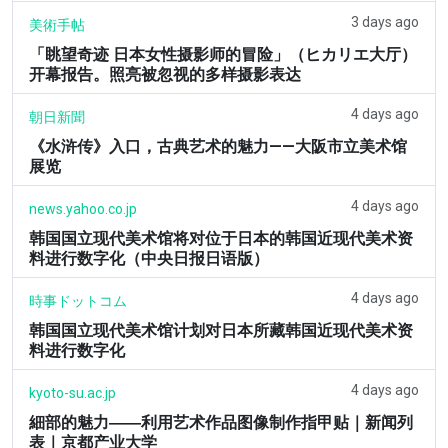
3 days ago
美術手帖
「眺望奇迹 日本女性摄影师的冒险」（ヒカリエ大厅）
开幕报告。照亮被忽视的多样摄影表达
4 days ago
朝日新聞
《水浒传》入口，古典艺术的魅力——大阪市立美术馆
展览
4 days ago
news.yahoo.co.jp
韩国国立现代美术馆将对位于日本的韩国近现代美术资
料进行数字化（中央日报日语版）
4 days ago
時事ドットコム
韩国国立现代美术馆计划对日本所藏韩国近现代美术资
料进行数字化
4 days ago
kyoto-su.ac.jp
細部的魅力――利用艺术作品图像制作指甲贴｜新闻列
表｜京都产业大学