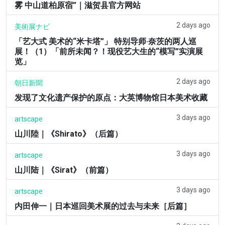
雾 中山道柏原宿”｜滋贺县官方网站
2 days ago
美術展ナビ
「艺大式 美术的“米卡塔”」 特别导师·奈茨的两人巡
展！（1）「前所未闻？！现役艺大生的“模写”实演展
览」
2 days ago
朝日新聞
发现了文化遗产保护的原点：大英博物馆日本美术收藏
3 days ago
artscape
山川陸｜《Shirato》（后篇）
3 days ago
artscape
山川陆｜《Sirat》（前篇）
3 days ago
artscape
内田伸一｜日本巡回美术展的过去与未来［后篇］