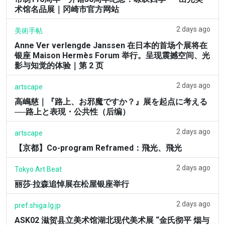
术馆名品展｜冈崎市官方网站
2 days ago
美術手帖
Anne Ver verlengde Janssen 在日本的首场个展将在
银座 Maison Hermès Forum 举行。呈现震撼空间、光
影与知觉的体验｜第 2 页
2 days ago
artscape
高嶋慈｜『路上、お邪魔ですか？』展を起点に考える
──路上と表現・公共性（后编）
2 days ago
artscape
【京都】Co-program Reframed：飛光、飛光
2 days ago
Tokyo Art Beat
丽莎·拉森追悼展在松屋银座举行
2 days ago
pref.shiga.lg.jp
ASK02 滋贺县立美术馆湖北现代美术展 “金氏彻平 烟与