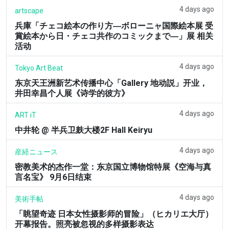
4 days ago
artscape
兵庫「チェコ絵本の作り方―ボローニャ国際絵本展 受
賞絵本から日・チェコ共作のコミックまで―」展 相关
活动
4 days ago
Tokyo Art Beat
东京天王洲新艺术传播中心「Gallery 地动説」开业，
井田幸昌个人展《诗学的彼方》
4 days ago
ART iT
中井轮 @ 半兵卫麸大楼2F Hall Keiryu
4 days ago
産経ニュース
密教美术的杰作一堂：东京国立博物馆特展《空海与真
言名宝》 9月6日结束
4 days ago
美術手帖
「眺望奇迹 日本女性摄影师的冒险」（ヒカリエ大厅）
开幕报告。照亮被忽视的多样摄影表达