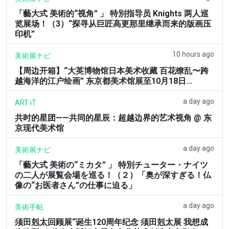
「藝大式 美術的“视角” 」 特別指导员 Knights 两人巡
览展场！（3）“探寻从巨匠高更那里继承而来的版画压
印机”
10 hours ago
美術展ナビ
【周边开箱】“大英博物馆日本美术收藏 百花缭乱〜跨
越海洋的江户绘画” 东京都美术馆展至10月18日...
a day ago
ART iT
共时的星团——共同的星辰：超越边界的艺术视角 @ 东
京现代美术馆
a day ago
美術展ナビ
「藝大式 美術の“ミカタ” 」 特別チューター・ナイツ
の二人が展覧会場を巡る！（２）「奥が深すぎる！仏
像の“お医者さん”の仕事に迫る」
a day ago
美術手帖
须田剋太回顾展“诞生120周年纪念 须田剋太展 我想成