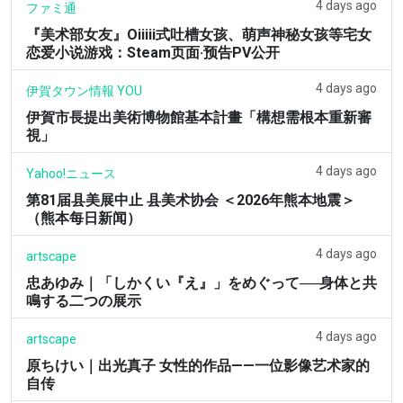
4 days ago
ファミ通
『美术部女友』Oiiiii式吐槽女孩、萌声神秘女孩等宅女
恋爱小说游戏：Steam页面·预告PV公开
4 days ago
伊賀タウン情報 YOU
伊賀市長提出美術博物館基本計畫「構想需根本重新審
視」
4 days ago
Yahoo!ニュース
第81届县美展中止 县美术协会 ＜2026年熊本地震＞
（熊本每日新闻）
4 days ago
artscape
忠あゆみ｜「しかくい『え』」をめぐって──身体と共
鳴する二つの展示
4 days ago
artscape
原ちけい｜出光真子 女性的作品——一位影像艺术家的
自传