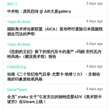
3 days ago
ART iT
中井轮：庶民烈传 @ AIR大原gallery
4 days ago
Tokyo Art Beat
国际美术评论家联盟（AICA）宣布呼吁废除日本国旗毁
损处罚法的声明
4 days ago
Tokyo Art Beat
《悲剧的王妃》留下的现代至今的遗产 «玛丽·安托瓦内
特风格»（横滨美术馆）报告
4 days ago
CGWORLD.jp
动画《二十世纪电气目录-尤雷卡·埃维リカ》：京都动
画的印象派绘画风格
4 days ago
Game*Spark
全员“ otaku 女子”引发关注的独特恋爱ADV《美术部卡
诺乔》在Steam上线！