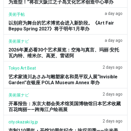
为造型！”将在大阪江之子岛文化艺术创造中心举办
a day ago
美術手帖
以别府为舞台的艺术博览会进入新阶段。《Art Fair
Beppu Spring 2027》将于明年1月举办
a day ago
美術展ナビ
2026年夏必看30个艺术展览：空海与真言、玛丽·安托
瓦内特、维米尔、高更、雷诺阿
2 days ago
Tokyo Art Beat
艺术家清川あさみ与雕塑家名和晃平双人展“Invisible
Garden”在银座 POLA Museum Annex 举办
2 days ago
美術展ナビ
开幕报告：东京大都会美术馆英国博物馆日本艺术收藏
百花绚丽——跨海江户绘画展
2 days ago
city.okazaki.lg.jp
市制110周年・开馆30周年纪念：咏叹四季——出光美