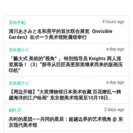
4 hours ago
美術手帖
清川あさみと名和晃平的首次联合展览《Invisible
Garden》在ポーラ美术馆附属馆举行
a day ago
美術展ナビ
「藝大式 美術的“视角” 」 特別指导员 Knights 两人巡
览展场！（3）“探寻从巨匠高更那里继承而来的版画压
印机”
a day ago
美術展ナビ
【周边开箱】“大英博物馆日本美术收藏 百花缭乱〜跨
越海洋的江户绘画” 东京都美术馆展至10月18日...
2 days ago
ART iT
共时的星团——共同的星辰：超越边界的艺术视角 @ 东
京现代美术馆