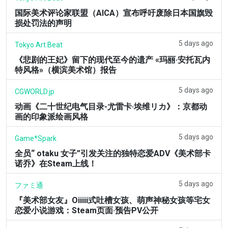
国际美术评论家联盟（AICA）宣布呼吁废除日本国旗毁
损处罚法的声明
5 days ago
Tokyo Art Beat
《悲剧的王妃》留下的现代至今的遗产 «玛丽·安托瓦内
特风格»（横滨美术馆）报告
5 days ago
CGWORLD.jp
动画《二十世纪电气目录-尤雷卡·埃维リカ》：京都动
画的印象派绘画风格
5 days ago
Game*Spark
全员“ otaku 女子”引发关注的独特恋爱ADV《美术部卡
诺乔》在Steam上线！
5 days ago
ファミ通
『美术部女友』Oiiiii式吐槽女孩、萌声神秘女孩等宅女
恋爱小说游戏：Steam页面·预告PV公开