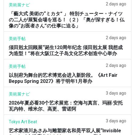
2 days ago
美術展ナビ
「藝大式 美術の“ミカタ” 」 特別チューター・ナイツ
の二人が展覧会場を巡る！（２）「奥が深すぎる！仏
像の“お医者さん”の仕事に迫る」
2 days ago
美術手帖
须田剋太回顾展“诞生120周年纪念 须田剋太展 我想成
为造型！”将在大阪江之子岛文化艺术创造中心举办
2 days ago
美術手帖
以别府为舞台的艺术博览会进入新阶段。《Art Fair
Beppu Spring 2027》将于明年1月举办
3 days ago
美術展ナビ
2026年夏必看30个艺术展览：空海与真言、玛丽·安托
瓦内特、维米尔、高更、雷诺阿
3 days ago
Tokyo Art Beat
艺术家清川あさみ与雕塑家名和晃平双人展“Invisible