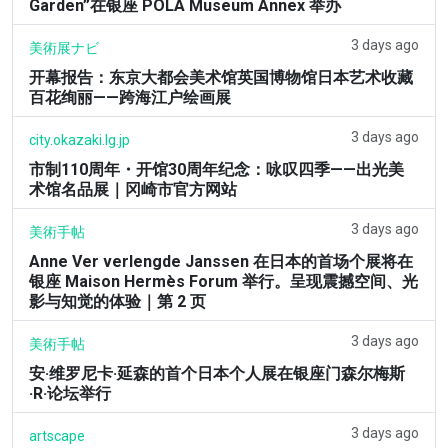
Garden”在银座 POLA Museum Annex 举办
3 days ago
美術展ナビ
开幕报告：东京大都会美术馆英国博物馆日本艺术收藏
百花绚丽——跨海江户绘画展
3 days ago
city.okazaki.lg.jp
市制110周年・开馆30周年纪念：咏叹四季——出光美
术馆名品展｜冈崎市官方网站
3 days ago
美術手帖
Anne Ver verlengde Janssen 在日本的首场个展将在
银座 Maison Hermès Forum 举行。呈现震撼空间、光
影与知觉的体验｜第 2 页
3 days ago
美術手帖
安·维罗尼卡·延森的首个日本个人展在银座门森尔梅斯
·R·论坛举行
3 days ago
artscape