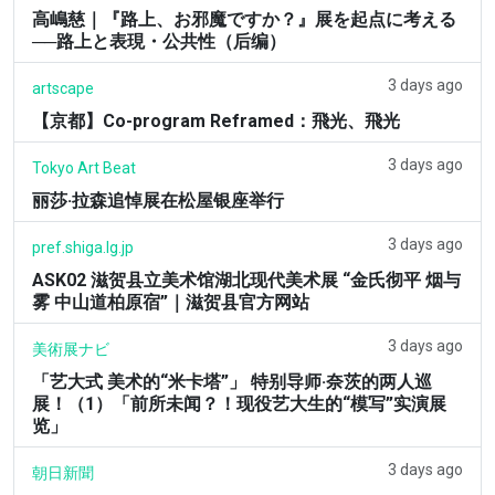
高嶋慈｜『路上、お邪魔ですか？』展を起点に考える
──路上と表現・公共性（后编）
3 days ago
artscape
【京都】Co-program Reframed：飛光、飛光
3 days ago
Tokyo Art Beat
丽莎·拉森追悼展在松屋银座举行
3 days ago
pref.shiga.lg.jp
ASK02 滋贺县立美术馆湖北现代美术展 “金氏彻平 烟与
雾 中山道柏原宿”｜滋贺县官方网站
3 days ago
美術展ナビ
「艺大式 美术的“米卡塔”」 特别导师·奈茨的两人巡
展！（1）「前所未闻？！现役艺大生的“模写”实演展
览」
3 days ago
朝日新聞