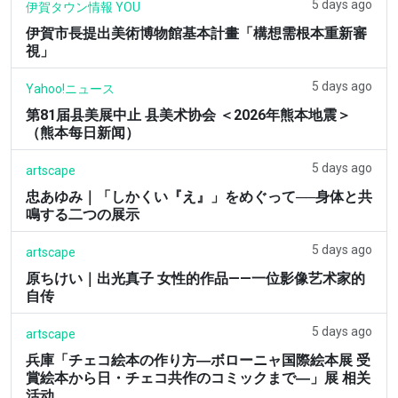
5 days ago
伊賀タウン情報 YOU
伊賀市長提出美術博物館基本計畫「構想需根本重新審
視」
5 days ago
Yahoo!ニュース
第81届县美展中止 县美术协会 ＜2026年熊本地震＞
（熊本每日新闻）
5 days ago
artscape
忠あゆみ｜「しかくい『え』」をめぐって──身体と共
鳴する二つの展示
5 days ago
artscape
原ちけい｜出光真子 女性的作品——一位影像艺术家的
自传
5 days ago
artscape
兵庫「チェコ絵本の作り方―ボローニャ国際絵本展 受
賞絵本から日・チェコ共作のコミックまで―」展 相关
活动