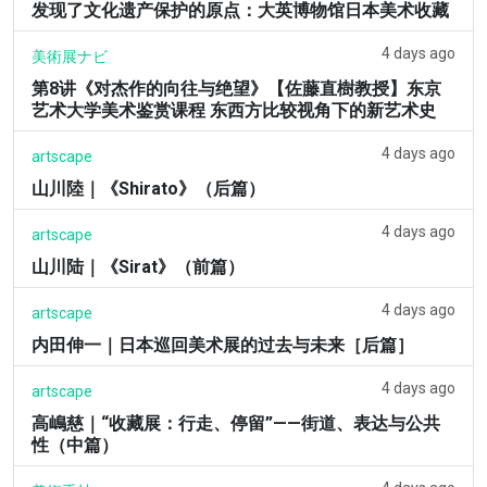
发现了文化遗产保护的原点：大英博物馆日本美术收藏
4 days ago
美術展ナビ
第8讲《对杰作的向往与绝望》【佐藤直樹教授】东京
艺术大学美术鉴赏课程 东西方比较视角下的新艺术史
4 days ago
artscape
山川陸｜《Shirato》（后篇）
4 days ago
artscape
山川陆｜《Sirat》（前篇）
4 days ago
artscape
内田伸一｜日本巡回美术展的过去与未来［后篇］
4 days ago
artscape
高嶋慈｜“收藏展：行走、停留”——街道、表达与公共
性（中篇）