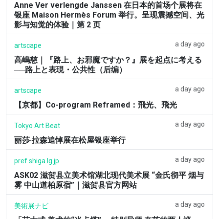
Anne Ver verlengde Janssen 在日本的首场个展将在
银座 Maison Hermès Forum 举行。呈现震撼空间、光
影与知觉的体验｜第 2 页
a day ago
artscape
高嶋慈｜『路上、お邪魔ですか？』展を起点に考える
──路上と表現・公共性（后编）
a day ago
artscape
【京都】Co-program Reframed：飛光、飛光
a day ago
Tokyo Art Beat
丽莎·拉森追悼展在松屋银座举行
a day ago
pref.shiga.lg.jp
ASK02 滋贺县立美术馆湖北现代美术展 “金氏彻平 烟与
雾 中山道柏原宿”｜滋贺县官方网站
a day ago
美術展ナビ