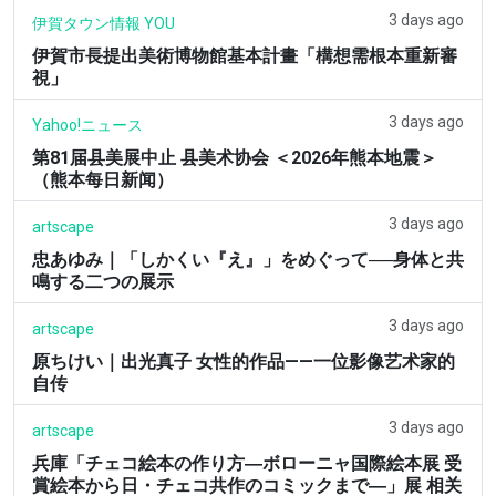
3 days ago
伊賀タウン情報 YOU
伊賀市長提出美術博物館基本計畫「構想需根本重新審
視」
3 days ago
Yahoo!ニュース
第81届县美展中止 县美术协会 ＜2026年熊本地震＞
（熊本每日新闻）
3 days ago
artscape
忠あゆみ｜「しかくい『え』」をめぐって──身体と共
鳴する二つの展示
3 days ago
artscape
原ちけい｜出光真子 女性的作品——一位影像艺术家的
自传
3 days ago
artscape
兵庫「チェコ絵本の作り方―ボローニャ国際絵本展 受
賞絵本から日・チェコ共作のコミックまで―」展 相关