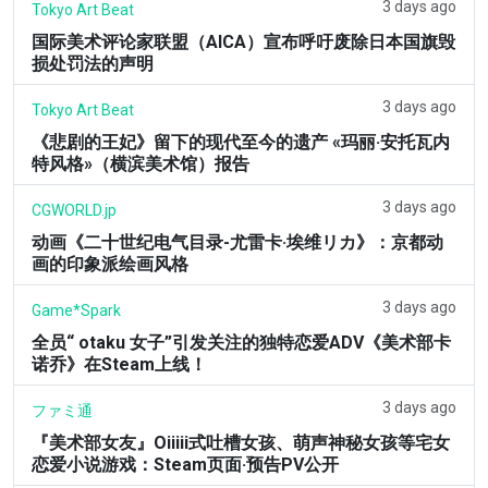
3 days ago
Tokyo Art Beat
国际美术评论家联盟（AICA）宣布呼吁废除日本国旗毁
损处罚法的声明
3 days ago
Tokyo Art Beat
《悲剧的王妃》留下的现代至今的遗产 «玛丽·安托瓦内
特风格»（横滨美术馆）报告
3 days ago
CGWORLD.jp
动画《二十世纪电气目录-尤雷卡·埃维リカ》：京都动
画的印象派绘画风格
3 days ago
Game*Spark
全员“ otaku 女子”引发关注的独特恋爱ADV《美术部卡
诺乔》在Steam上线！
3 days ago
ファミ通
『美术部女友』Oiiiii式吐槽女孩、萌声神秘女孩等宅女
恋爱小说游戏：Steam页面·预告PV公开