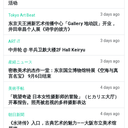
活动
3 days ago
Tokyo Art Beat
东京天王洲新艺术传播中心「Gallery 地动説」开业，
井田幸昌个人展《诗学的彼方》
3 days ago
ART iT
中井轮 @ 半兵卫麸大楼2F Hall Keiryu
3 days ago
産経ニュース
密教美术的杰作一堂：东京国立博物馆特展《空海与真
言名宝》 9月6日结束
4 days ago
美術手帖
「眺望奇迹 日本女性摄影师的冒险」（ヒカリエ大厅）
开幕报告。照亮被忽视的多样摄影表达
4 days ago
朝日新聞
《水浒传》入口，古典艺术的魅力——大阪市立美术馆