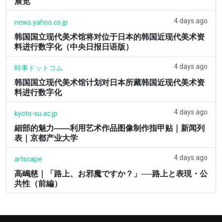
展览
4 days ago
news.yahoo.co.jp
韩国国立现代美术馆将对位于日本的韩国近现代美术资
料进行数字化（中央日报日语版）
4 days ago
時事ドットコム
韩国国立现代美术馆计划对日本所藏韩国近现代美术资
料进行数字化
4 days ago
kyoto-su.ac.jp
細部的魅力――利用艺术作品图像制作指甲贴｜新闻列
表｜京都产业大学
4 days ago
artscape
高嶋慈｜「路上、お邪魔ですか？」──路上と表現・公
共性（前編）