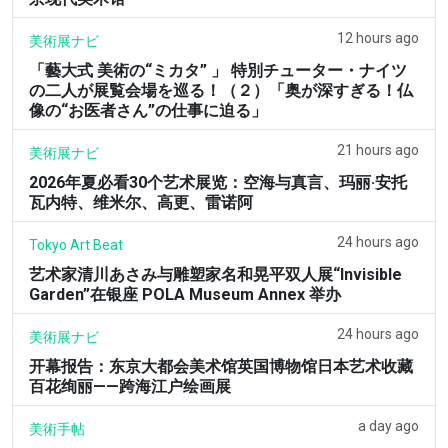
12 hours ago
美術展ナビ
「藝大式 美術の“ミカタ” 」 特別チューター・ナイツ
の二人が展覧会場を巡る！（２）「奥が深すぎる！仏
像の“お医者さん”の仕事に迫る」
21 hours ago
美術展ナビ
2026年夏必看30个艺术展览：空海与真言、玛丽·安托
瓦内特、维米尔、高更、雷诺阿
24 hours ago
Tokyo Art Beat
艺术家清川あさみ与雕塑家名和晃平双人展“Invisible
Garden”在银座 POLA Museum Annex 举办
24 hours ago
美術展ナビ
开幕报告：东京大都会美术馆英国博物馆日本艺术收藏
百花绚丽——跨海江户绘画展
a day ago
美術手帖