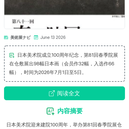
美術展ナビ
June 13 2026
日本美术院成立100周年纪念，第81回春季院展
在仓敷展出98幅日本画（会员作32幅，入选作66
幅），时间为2026年7月1日至5日。
阅读全文
内容摘要
日本美术院迎来建院100周年，举办第81回春季院展仓