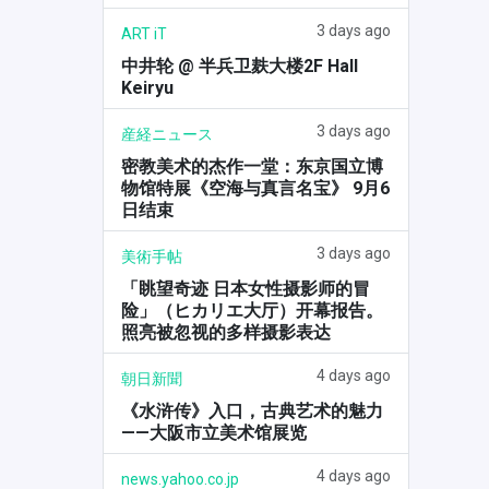
3 days ago
ART iT
中井轮 @ 半兵卫麸大楼2F Hall
Keiryu
3 days ago
産経ニュース
密教美术的杰作一堂：东京国立博
物馆特展《空海与真言名宝》 9月6
日结束
3 days ago
美術手帖
「眺望奇迹 日本女性摄影师的冒
险」（ヒカリエ大厅）开幕报告。
照亮被忽视的多样摄影表达
4 days ago
朝日新聞
《水浒传》入口，古典艺术的魅力
——大阪市立美术馆展览
4 days ago
news.yahoo.co.jp