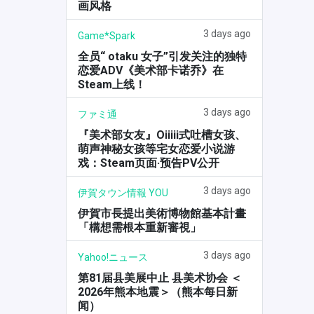
画风格
3 days ago
Game*Spark
全员“ otaku 女子”引发关注的独特
恋爱ADV《美术部卡诺乔》在
Steam上线！
3 days ago
ファミ通
『美术部女友』Oiiiii式吐槽女孩、
萌声神秘女孩等宅女恋爱小说游
戏：Steam页面·预告PV公开
3 days ago
伊賀タウン情報 YOU
伊賀市長提出美術博物館基本計畫
「構想需根本重新審視」
3 days ago
Yahoo!ニュース
第81届县美展中止 县美术协会 ＜
2026年熊本地震＞（熊本每日新
闻）