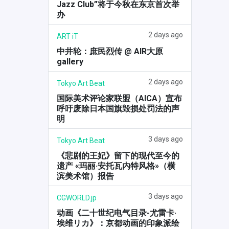
Jazz Club”将于今秋在东京首次举
办
2 days ago
ART iT
中井轮：庶民烈传 @ AIR大原
gallery
2 days ago
Tokyo Art Beat
国际美术评论家联盟（AICA）宣布
呼吁废除日本国旗毁损处罚法的声
明
3 days ago
Tokyo Art Beat
《悲剧的王妃》留下的现代至今的
遗产 «玛丽·安托瓦内特风格»（横
滨美术馆）报告
3 days ago
CGWORLD.jp
动画《二十世纪电气目录-尤雷卡·
埃维リカ》：京都动画的印象派绘