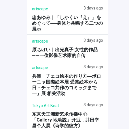
3 days ago
artscape
忠あゆみ｜「しかくい『え』」を
めぐって──身体と共鳴する二つの
展示
3 days ago
artscape
原ちけい｜出光真子 女性的作品
——一位影像艺术家的自传
3 days ago
artscape
兵庫「チェコ絵本の作り方―ボロ
ーニャ国際絵本展 受賞絵本から
日・チェコ共作のコミックまで
―」展 相关活动
3 days ago
Tokyo Art Beat
东京天王洲新艺术传播中心
「Gallery 地动説」开业，井田幸
昌个人展《诗学的彼方》