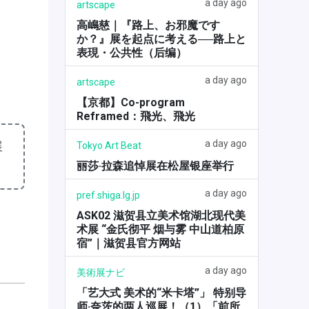
a day ago
artscape
高嶋慈｜『路上、お邪魔です
か？』展を起点に考える──路上と
表現・公共性（后编）
a day ago
artscape
【京都】Co-program
Reframed：飛光、飛光
a day ago
展
Tokyo Art Beat
丽莎·拉森追悼展在松屋银座举行
a day ago
pref.shiga.lg.jp
ASK02 滋贺县立美术馆湖北现代美
术展 “金氏彻平 烟与雾 中山道柏原
宿”｜滋贺县官方网站
a day ago
美術展ナビ
「艺大式 美术的“米卡塔”」 特别导
师·奈茨的两人巡展！（1）「前所