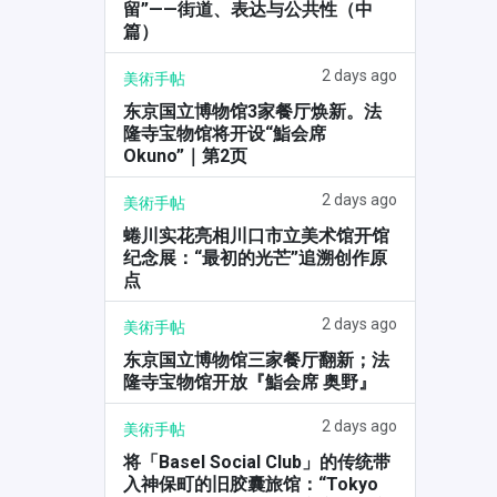
留”——街道、表达与公共性（中
篇）
2 days ago
美術手帖
东京国立博物馆3家餐厅焕新。法
隆寺宝物馆将开设“鮨会席
Okuno”｜第2页
2 days ago
美術手帖
蜷川实花亮相川口市立美术馆开馆
纪念展：“最初的光芒”追溯创作原
点
2 days ago
美術手帖
东京国立博物馆三家餐厅翻新；法
隆寺宝物馆开放『鮨会席 奥野』
2 days ago
美術手帖
将「Basel Social Club」的传统带
入神保町的旧胶囊旅馆：“Tokyo