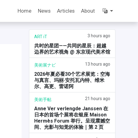
Home
News
Articles
About
3 hours ago
ART iT
共时的星团——共同的星辰：超越
边界的艺术视角 @ 东京现代美术馆
13 hours ago
美術展ナビ
2026年夏必看30个艺术展览：空海
与真言、玛丽·安托瓦内特、维米
尔、高更、雷诺阿
21 hours ago
美術手帖
Anne Ver verlengde Janssen 在
日本的首场个展将在银座 Maison
Hermès Forum 举行。呈现震撼空
间、光影与知觉的体验｜第 2 页