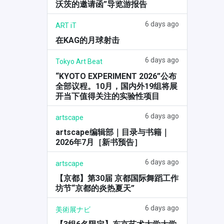
沃茨的邀请函”导览游报告
6 days ago
ART iT
在KAG的月球射击
6 days ago
Tokyo Art Beat
“KYOTO EXPERIMENT 2026”公布
全部议程。10月，国内外19组将展
开当下值得关注的实验性项目
6 days ago
artscape
artscape编辑部｜目录与书籍｜
2026年7月［新书预告］
6 days ago
artscape
【京都】第30届 京都国际舞蹈工作
坊节“京都的炎热夏天”
6 days ago
美術展ナビ