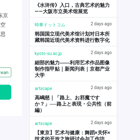
《水浒传》入口，古典艺术的魅力
——大阪市立美术馆展览
东京
2 days ago
作空
時事ドットコム
韩国国立现代美术馆计划对日本所
与思
藏韩国近现代美术资料进行数字化
2 days ago
kyoto-su.ac.jp
細部的魅力――利用艺术作品图像
制作指甲贴｜新闻列表｜京都产业
rean
大学
2 days ago
artscape
高嶋慈｜「路上、お邪魔です
か？」──路上と表現・公共性（前
編）
2 days ago
artscape
【東京】艺术与健康：舞蹈×关怀×
技术的开放之旅研讨会与工作坊