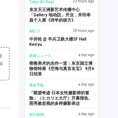
23 hours ago
Tokyo Art Beat
东京天王洲新艺术传播中心
「Gallery 地动説」开业，井田幸
昌个人展《诗学的彼方》
24 hours ago
ART iT
中井轮 @ 半兵卫麸大楼2F Hall
Keiryu
a day ago
馆
産経ニュース
密教美术的杰作一堂：东京国立博
和
物馆特展《空海与真言名宝》 9月6
日结束
a day ago
美術手帖
「眺望奇迹 日本女性摄影师的冒
险」（ヒカリエ大厅）开幕报告。
照亮被忽视的多样摄影表达
a day ago
朝日新聞