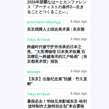
2026年那覇なはーとカンファレン
ス「アーティストの条件2―生き
ることとつくること―」
6 days ago
koho.metro.tokyo.lg.jp
东京残障人士综合美术展 | 东京都
6 days ago
Tokyo Art Beat
跨越时代被守护并传承的日本之
美。“大英博物馆 日本美术收藏 百
花缭乱〜跨越海洋的江户绘画”（东
京都美术馆）报告
6 days ago
artscape
【东京】出版纪念展“拍摄：竹久直
树”
6 days ago
Tokyo Art Beat
暑假必去！华纳兄弟影城东京-哈利
·波特制作之旅特别企划“来自霍格