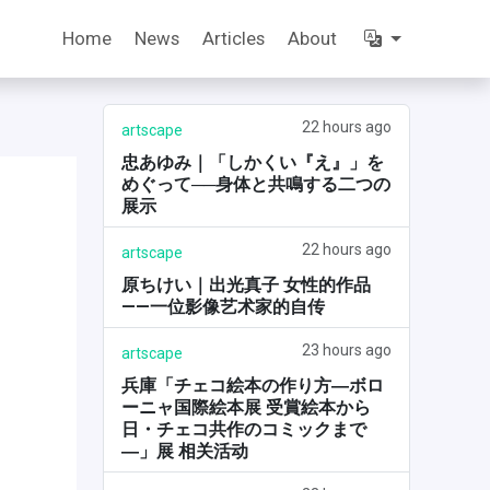
Home
News
Articles
About
22 hours ago
artscape
忠あゆみ｜「しかくい『え』」を
めぐって──身体と共鳴する二つの
展示
22 hours ago
artscape
原ちけい｜出光真子 女性的作品
——一位影像艺术家的自传
23 hours ago
artscape
兵庫「チェコ絵本の作り方―ボロ
ーニャ国際絵本展 受賞絵本から
日・チェコ共作のコミックまで
―」展 相关活动