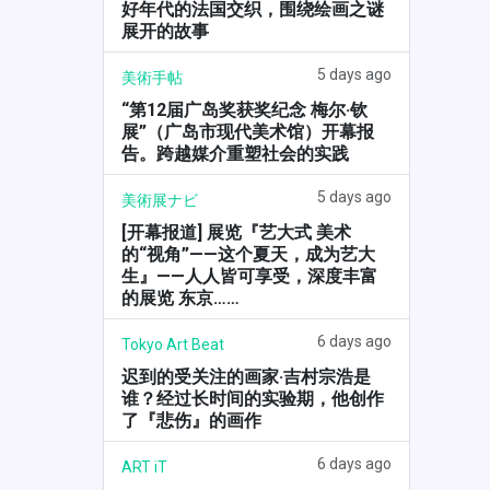
好年代的法国交织，围绕绘画之谜
展开的故事
5 days ago
美術手帖
“第12届广岛奖获奖纪念 梅尔·钦
展”（广岛市现代美术馆）开幕报
告。跨越媒介重塑社会的实践
5 days ago
美術展ナビ
[开幕报道] 展览『艺大式 美术
的“视角”——这个夏天，成为艺大
生』——人人皆可享受，深度丰富
的展览 东京……
6 days ago
Tokyo Art Beat
迟到的受关注的画家·吉村宗浩是
谁？经过长时间的实验期，他创作
了『悲伤』的画作
6 days ago
ART iT