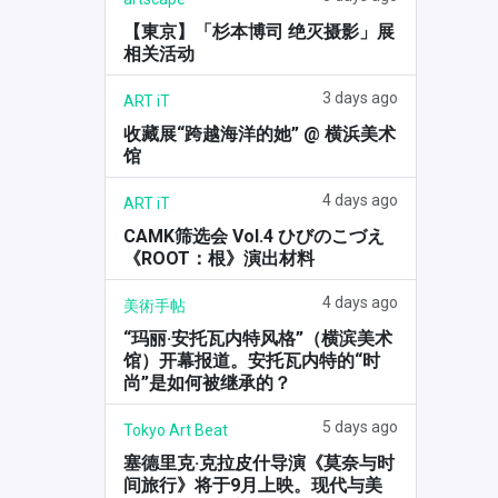
【東京】「杉本博司 绝灭摄影」展
相关活动
3 days ago
ART iT
收藏展“跨越海洋的她” @ 横浜美术
馆
4 days ago
ART iT
CAMK筛选会 Vol.4 ひびのこづえ
《ROOT：根》演出材料
4 days ago
美術手帖
“玛丽·安托瓦内特风格”（横滨美术
馆）开幕报道。安托瓦内特的“时
尚”是如何被继承的？
5 days ago
Tokyo Art Beat
塞德里克·克拉皮什导演《莫奈与时
间旅行》将于9月上映。现代与美