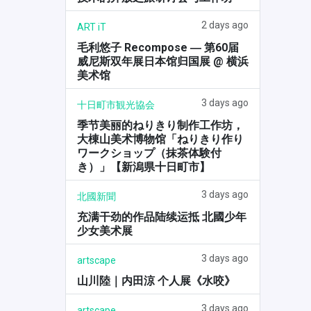
2 days ago
ART iT
毛利悠子 Recompose ― 第60届
威尼斯双年展日本馆归国展 @ 横浜
美术馆
3 days ago
十日町市観光協会
季节美丽的ねりきり制作工作坊，
大棟山美术博物馆「ねりきり作り
ワークショップ（抹茶体験付
き）」【新潟県十日町市】
3 days ago
北國新聞
充满干劲的作品陆续运抵 北國少年
少女美术展
3 days ago
artscape
山川陸｜内田涼 个人展《水咬》
3 days ago
artscape