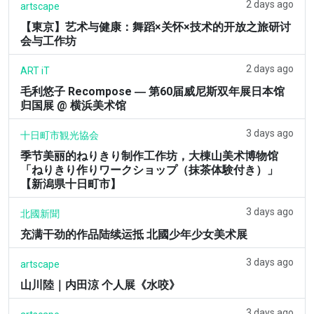
2 days ago
artscape
【東京】艺术与健康：舞蹈×关怀×技术的开放之旅研讨
会与工作坊
2 days ago
ART iT
毛利悠子 Recompose ― 第60届威尼斯双年展日本馆
归国展 @ 横浜美术馆
3 days ago
十日町市観光協会
季节美丽的ねりきり制作工作坊，大棟山美术博物馆
「ねりきり作りワークショップ（抹茶体験付き）」
【新潟県十日町市】
3 days ago
北國新聞
充满干劲的作品陆续运抵 北國少年少女美术展
3 days ago
artscape
山川陸｜内田涼 个人展《水咬》
3 days ago