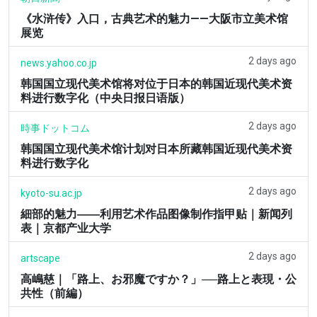
《水浒传》入口，古典艺术的魅力——大阪市立美术馆
展览
2 days ago
news.yahoo.co.jp
韩国国立现代美术馆将对位于日本的韩国近现代美术资
料进行数字化（中央日报日语版）
2 days ago
時事ドットコム
韩国国立现代美术馆计划对日本所藏韩国近现代美术资
料进行数字化
2 days ago
kyoto-su.ac.jp
細部的魅力――利用艺术作品图像制作指甲贴｜新闻列
表｜京都产业大学
2 days ago
artscape
高嶋慈｜「路上、お邪魔ですか？」──路上と表現・公
共性（前編）