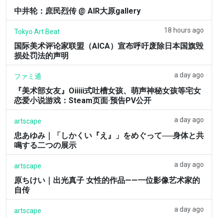
中井轮：庶民烈传 @ AIR大原gallery
18 hours ago
Tokyo Art Beat
国际美术评论家联盟（AICA）宣布呼吁废除日本国旗毁
损处罚法的声明
a day ago
ファミ通
『美术部女友』Oiiiii式吐槽女孩、萌声神秘女孩等宅女
恋爱小说游戏：Steam页面·预告PV公开
a day ago
artscape
忠あゆみ｜「しかくい『え』」をめぐって──身体と共
鳴する二つの展示
a day ago
artscape
原ちけい｜出光真子 女性的作品——一位影像艺术家的
自传
a day ago
artscape