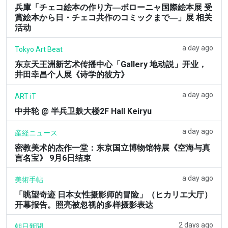
兵庫「チェコ絵本の作り方―ボローニャ国際絵本展 受
賞絵本から日・チェコ共作のコミックまで―」展 相关
活动
a day ago
Tokyo Art Beat
东京天王洲新艺术传播中心「Gallery 地动説」开业，
井田幸昌个人展《诗学的彼方》
a day ago
ART iT
中井轮 @ 半兵卫麸大楼2F Hall Keiryu
a day ago
産経ニュース
密教美术的杰作一堂：东京国立博物馆特展《空海与真
言名宝》 9月6日结束
a day ago
美術手帖
「眺望奇迹 日本女性摄影师的冒险」（ヒカリエ大厅）
开幕报告。照亮被忽视的多样摄影表达
2 days ago
朝日新聞