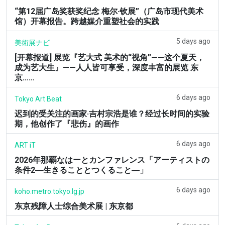
“第12届广岛奖获奖纪念 梅尔·钦展”（广岛市现代美术
馆）开幕报告。跨越媒介重塑社会的实践
5 days ago
美術展ナビ
[开幕报道] 展览『艺大式 美术的“视角”——这个夏天，
成为艺大生』——人人皆可享受，深度丰富的展览 东
京……
6 days ago
Tokyo Art Beat
迟到的受关注的画家·吉村宗浩是谁？经过长时间的实验
期，他创作了『悲伤』的画作
6 days ago
ART iT
2026年那覇なはーとカンファレンス「アーティストの
条件2―生きることとつくること―」
6 days ago
koho.metro.tokyo.lg.jp
东京残障人士综合美术展 | 东京都