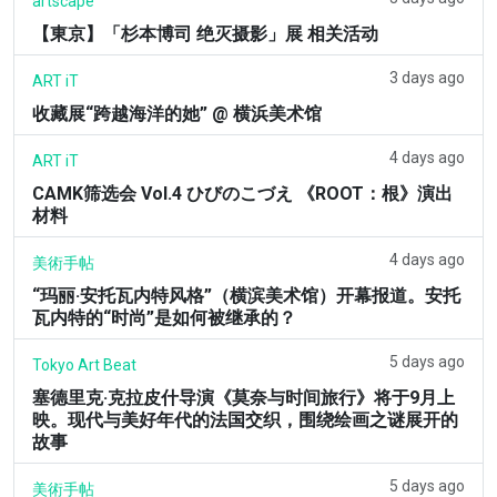
artscape
【東京】「杉本博司 绝灭摄影」展 相关活动
3 days ago
ART iT
收藏展“跨越海洋的她” @ 横浜美术馆
4 days ago
ART iT
CAMK筛选会 Vol.4 ひびのこづえ 《ROOT：根》演出
材料
4 days ago
美術手帖
“玛丽·安托瓦内特风格”（横滨美术馆）开幕报道。安托
瓦内特的“时尚”是如何被继承的？
5 days ago
Tokyo Art Beat
塞德里克·克拉皮什导演《莫奈与时间旅行》将于9月上
映。现代与美好年代的法国交织，围绕绘画之谜展开的
故事
5 days ago
美術手帖