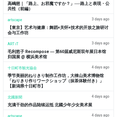
高嶋慈｜「路上、お邪魔ですか？」──路上と表現・公
共性（前編）
3 days ago
artscape
【東京】艺术与健康：舞蹈×关怀×技术的开放之旅研讨
会与工作坊
3 days ago
ART iT
毛利悠子 Recompose ― 第60届威尼斯双年展日本馆
归国展 @ 横浜美术馆
4 days ago
十日町市観光協会
季节美丽的ねりきり制作工作坊，大棟山美术博物馆
「ねりきり作りワークショップ（抹茶体験付き）」
【新潟県十日町市】
4 days ago
北國新聞
充满干劲的作品陆续运抵 北國少年少女美术展
4 days ago
artscape