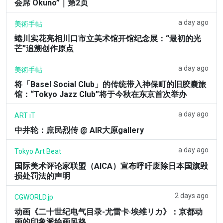
会席 Okuno”｜第2页
a day ago
美術手帖
蜷川实花亮相川口市立美术馆开馆纪念展：“最初的光
芒”追溯创作原点
a day ago
美術手帖
将「Basel Social Club」的传统带入神保町的旧胶囊旅
馆：“Tokyo Jazz Club”将于今秋在东京首次举办
a day ago
ART iT
中井轮：庶民烈传 @ AIR大原gallery
a day ago
Tokyo Art Beat
国际美术评论家联盟（AICA）宣布呼吁废除日本国旗毁
损处罚法的声明
2 days ago
CGWORLD.jp
动画《二十世纪电气目录-尤雷卡·埃维リカ》：京都动
画的印象派绘画风格