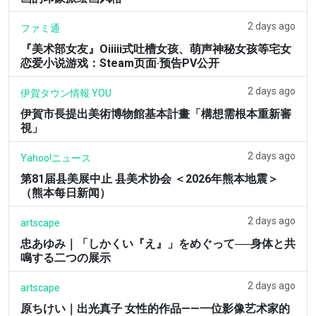
2 days ago
ファミ通
『美术部女友』Oiiiii式吐槽女孩、萌声神秘女孩等宅女
恋爱小说游戏：Steam页面·预告PV公开
2 days ago
伊賀タウン情報 YOU
伊賀市長提出美術博物館基本計畫「構想需根本重新審
視」
2 days ago
Yahoo!ニュース
第81届县美展中止 县美术协会 ＜2026年熊本地震＞
（熊本每日新闻）
2 days ago
artscape
忠あゆみ｜「しかくい『え』」をめぐって──身体と共
鳴する二つの展示
2 days ago
artscape
原ちけい｜出光真子 女性的作品——一位影像艺术家的