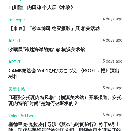
山川陸｜内田涼 个人展《水咬》
4 days ago
artscape
【東京】「杉本博司 绝灭摄影」展 相关活动
4 days ago
ART iT
收藏展“跨越海洋的她” @ 横浜美术馆
5 days ago
ART iT
CAMK筛选会 Vol.4 ひびのこづえ 《ROOT：根》演出
材料
5 days ago
美術手帖
“玛丽·安托瓦内特风格”（横滨美术馆）开幕报道。安托
瓦内特的“时尚”是如何被继承的？
6 days ago
Tokyo Art Beat
塞德里克·克拉皮什导演《莫奈与时间旅行》将于9月上
映。现代与美好年代的法国交织，围绕绘画之谜展开的