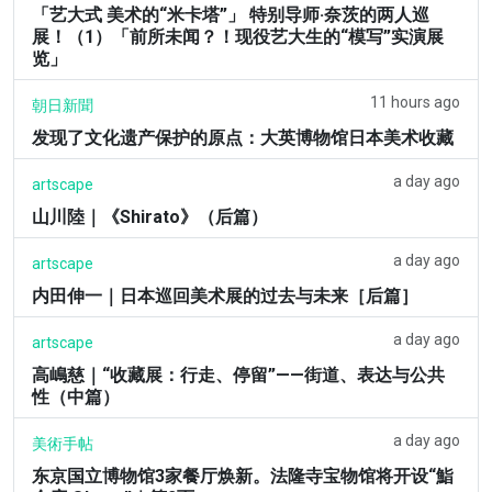
「艺大式 美术的“米卡塔”」 特别导师·奈茨的两人巡
展！（1）「前所未闻？！现役艺大生的“模写”实演展
览」
11 hours ago
朝日新聞
发现了文化遗产保护的原点：大英博物馆日本美术收藏
a day ago
artscape
山川陸｜《Shirato》（后篇）
a day ago
artscape
内田伸一｜日本巡回美术展的过去与未来［后篇］
a day ago
artscape
高嶋慈｜“收藏展：行走、停留”——街道、表达与公共
性（中篇）
a day ago
美術手帖
东京国立博物馆3家餐厅焕新。法隆寺宝物馆将开设“鮨