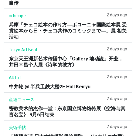
自传
2 days ago
artscape
兵庫「チェコ絵本の作り方―ボローニャ国際絵本展 受
賞絵本から日・チェコ共作のコミックまで―」展 相关
活动
2 days ago
Tokyo Art Beat
东京天王洲新艺术传播中心「Gallery 地动説」开业，
井田幸昌个人展《诗学的彼方》
2 days ago
ART iT
中井轮 @ 半兵卫麸大楼2F Hall Keiryu
2 days ago
産経ニュース
密教美术的杰作一堂：东京国立博物馆特展《空海与真
言名宝》 9月6日结束
2 days ago
美術手帖