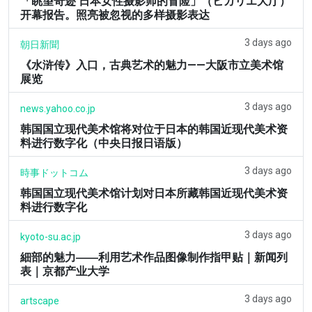
「眺望奇迹 日本女性摄影师的冒险」（ヒカリエ大厅）
开幕报告。照亮被忽视的多样摄影表达
3 days ago
朝日新聞
《水浒传》入口，古典艺术的魅力——大阪市立美术馆
展览
3 days ago
news.yahoo.co.jp
韩国国立现代美术馆将对位于日本的韩国近现代美术资
料进行数字化（中央日报日语版）
3 days ago
時事ドットコム
韩国国立现代美术馆计划对日本所藏韩国近现代美术资
料进行数字化
3 days ago
kyoto-su.ac.jp
細部的魅力――利用艺术作品图像制作指甲贴｜新闻列
表｜京都产业大学
3 days ago
artscape