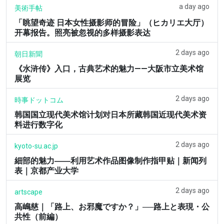
a day ago
美術手帖
「眺望奇迹 日本女性摄影师的冒险」（ヒカリエ大厅）
开幕报告。照亮被忽视的多样摄影表达
2 days ago
朝日新聞
《水浒传》入口，古典艺术的魅力——大阪市立美术馆
展览
2 days ago
時事ドットコム
韩国国立现代美术馆计划对日本所藏韩国近现代美术资
料进行数字化
2 days ago
kyoto-su.ac.jp
細部的魅力――利用艺术作品图像制作指甲贴｜新闻列
表｜京都产业大学
2 days ago
artscape
高嶋慈｜「路上、お邪魔ですか？」──路上と表現・公
共性（前編）