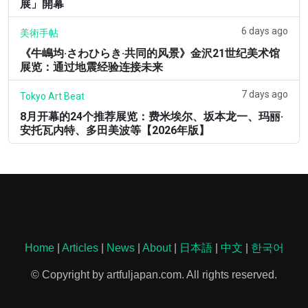
展」開幕
6 days ago
美術手帖
《牛嶋均·さわひらき·共同的风景》金沢21世纪美术馆
展览：通过地震经验连接未来
7 days ago
Tokyo Art Beat
8月开幕的24个推荐展览：费米埃尔、坂本龙一、玛丽·
安托瓦内特、多田美波等【2026年版】
Home
|
Articles
|
News
|
About
|
日本語
|
中文
|
한국어
© Copyright by artfuljapan.com. All rights reserved.