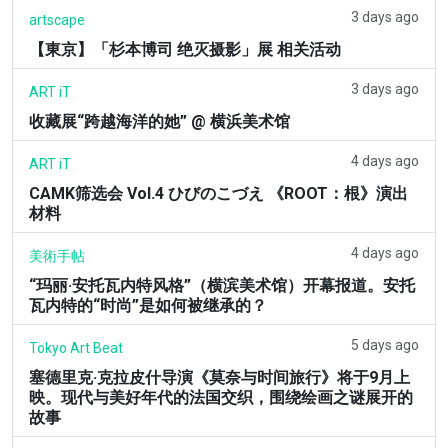
3 days ago
artscape
【東京】「杉本博司 绝灭摄影」展 相关活动
3 days ago
ART iT
收藏展“跨越海洋的她” @ 横浜美术馆
4 days ago
ART iT
CAMK筛选会 Vol.4 ひびのこづえ 《ROOT：根》演出
材料
4 days ago
美術手帖
“玛丽·安托瓦内特风格”（横滨美术馆）开幕报道。安托
瓦内特的“时尚”是如何被继承的？
5 days ago
Tokyo Art Beat
塞德里克·克拉皮什导演《莫奈与时间旅行》将于9月上
映。现代与美好年代的法国交织，围绕绘画之谜展开的
故事