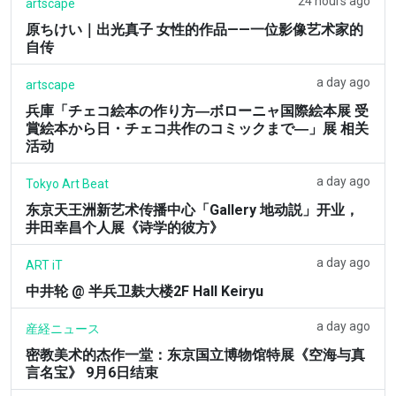
24 hours ago
artscape
原ちけい｜出光真子 女性的作品——一位影像艺术家的
自传
a day ago
artscape
兵庫「チェコ絵本の作り方―ボローニャ国際絵本展 受
賞絵本から日・チェコ共作のコミックまで―」展 相关
活动
a day ago
Tokyo Art Beat
东京天王洲新艺术传播中心「Gallery 地动説」开业，
井田幸昌个人展《诗学的彼方》
a day ago
ART iT
中井轮 @ 半兵卫麸大楼2F Hall Keiryu
a day ago
産経ニュース
密教美术的杰作一堂：东京国立博物馆特展《空海与真
言名宝》 9月6日结束