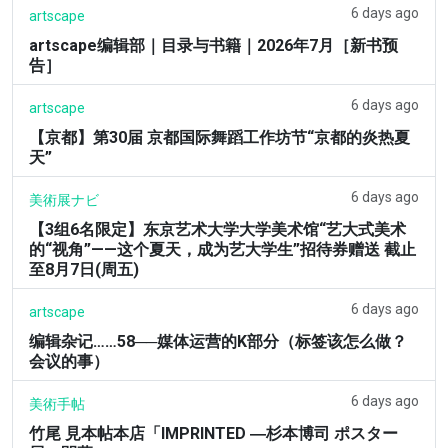
6 days ago
artscape
artscape编辑部｜目录与书籍｜2026年7月［新书预
告］
6 days ago
artscape
【京都】第30届 京都国际舞蹈工作坊节“京都的炎热夏
天”
6 days ago
美術展ナビ
【3组6名限定】东京艺术大学大学美术馆“艺大式美术
的“视角”——这个夏天，成为艺大学生”招待券赠送 截止
至8月7日(周五)
6 days ago
artscape
编辑杂记……58──媒体运营的K部分（标签该怎么做？
会议的事）
6 days ago
美術手帖
竹尾 見本帖本店「IMPRINTED ―杉本博司 ポスター