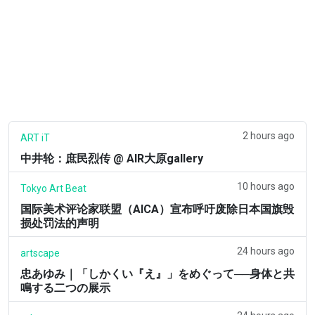
2 hours ago
ART iT
中井轮：庶民烈传 @ AIR大原gallery
10 hours ago
Tokyo Art Beat
国际美术评论家联盟（AICA）宣布呼吁废除日本国旗毁
损处罚法的声明
24 hours ago
artscape
忠あゆみ｜「しかくい『え』」をめぐって──身体と共
鳴する二つの展示