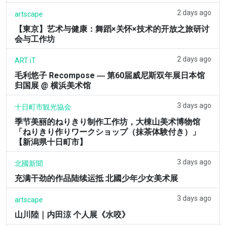
2 days ago
artscape
【東京】艺术与健康：舞蹈×关怀×技术的开放之旅研讨
会与工作坊
2 days ago
ART iT
毛利悠子 Recompose ― 第60届威尼斯双年展日本馆
归国展 @ 横浜美术馆
3 days ago
十日町市観光協会
季节美丽的ねりきり制作工作坊，大棟山美术博物馆
「ねりきり作りワークショップ（抹茶体験付き）」
【新潟県十日町市】
3 days ago
北國新聞
充满干劲的作品陆续运抵 北國少年少女美术展
3 days ago
artscape
山川陸｜内田涼 个人展《水咬》