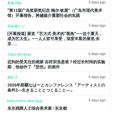
5 days ago
美術手帖
“第12届广岛奖获奖纪念 梅尔·钦展”（广岛市现代美术
馆）开幕报告。跨越媒介重塑社会的实践
5 days ago
美術展ナビ
[开幕报道] 展览『艺大式 美术的“视角”——这个夏天，
成为艺大生』——人人皆可享受，深度丰富的展览 东
京……
6 days ago
Tokyo Art Beat
迟到的受关注的画家·吉村宗浩是谁？经过长时间的实验
期，他创作了『悲伤』的画作
6 days ago
ART iT
2026年那覇なはーとカンファレンス「アーティストの
条件2―生きることとつくること―」
6 days ago
koho.metro.tokyo.lg.jp
东京残障人士综合美术展 | 东京都