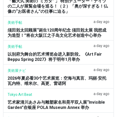
「藝大式 美術の“ミカタ” 」 特別チューター・ナイツ
の二人が展覧会場を巡る！（２）「奥が深すぎる！仏
像の“お医者さん”の仕事に迫る」
a day ago
美術手帖
须田剋太回顾展“诞生120周年纪念 须田剋太展 我想成
为造型！”将在大阪江之子岛文化艺术创造中心举办
a day ago
美術手帖
以别府为舞台的艺术博览会进入新阶段。《Art Fair
Beppu Spring 2027》将于明年1月举办
a day ago
美術展ナビ
2026年夏必看30个艺术展览：空海与真言、玛丽·安托
瓦内特、维米尔、高更、雷诺阿
a day ago
Tokyo Art Beat
艺术家清川あさみ与雕塑家名和晃平双人展“Invisible
Garden”在银座 POLA Museum Annex 举办