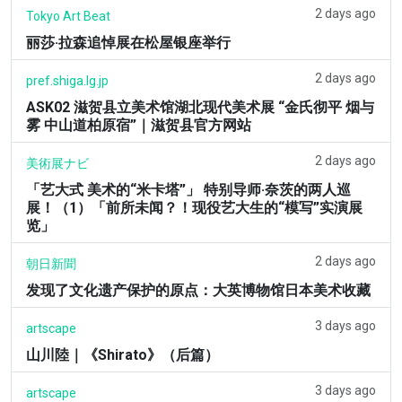
2 days ago
Tokyo Art Beat
丽莎·拉森追悼展在松屋银座举行
2 days ago
pref.shiga.lg.jp
ASK02 滋贺县立美术馆湖北现代美术展 “金氏彻平 烟与
雾 中山道柏原宿”｜滋贺县官方网站
2 days ago
美術展ナビ
「艺大式 美术的“米卡塔”」 特别导师·奈茨的两人巡
展！（1）「前所未闻？！现役艺大生的“模写”实演展
览」
2 days ago
朝日新聞
发现了文化遗产保护的原点：大英博物馆日本美术收藏
3 days ago
artscape
山川陸｜《Shirato》（后篇）
3 days ago
artscape