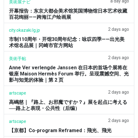
a day ago
美術展ナビ
开幕报告：东京大都会美术馆英国博物馆日本艺术收藏
百花绚丽——跨海江户绘画展
2 days ago
city.okazaki.lg.jp
市制110周年・开馆30周年纪念：咏叹四季——出光美
术馆名品展｜冈崎市官方网站
2 days ago
美術手帖
Anne Ver verlengde Janssen 在日本的首场个展将在
银座 Maison Hermès Forum 举行。呈现震撼空间、光
影与知觉的体验｜第 2 页
2 days ago
artscape
高嶋慈｜『路上、お邪魔ですか？』展を起点に考える
──路上と表現・公共性（后编）
2 days ago
artscape
【京都】Co-program Reframed：飛光、飛光