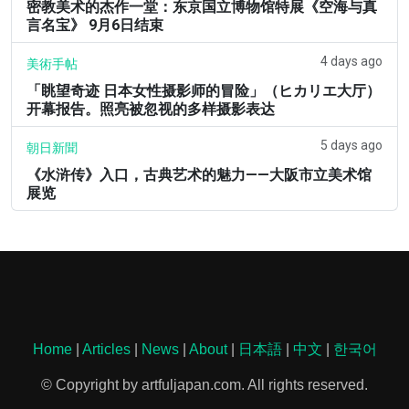
密教美术的杰作一堂：东京国立博物馆特展《空海与真
言名宝》 9月6日结束
4 days ago
美術手帖
「眺望奇迹 日本女性摄影师的冒险」（ヒカリエ大厅）
开幕报告。照亮被忽视的多样摄影表达
5 days ago
朝日新聞
《水浒传》入口，古典艺术的魅力——大阪市立美术馆
展览
Home
|
Articles
|
News
|
About
|
日本語
|
中文
|
한국어
© Copyright by artfuljapan.com. All rights reserved.