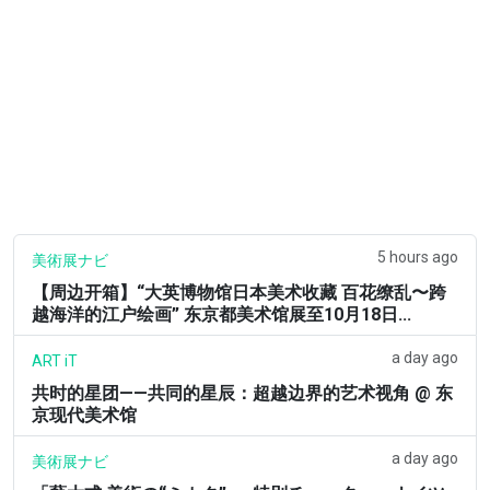
5 hours ago
美術展ナビ
【周边开箱】“大英博物馆日本美术收藏 百花缭乱〜跨
越海洋的江户绘画” 东京都美术馆展至10月18日...
a day ago
ART iT
共时的星团——共同的星辰：超越边界的艺术视角 @ 东
京现代美术馆
a day ago
美術展ナビ