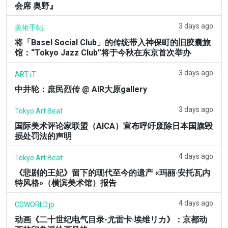
会席 奥野』
3 days ago
美術手帖
将「Basel Social Club」的传统带入神保町的旧胶囊旅
馆：“Tokyo Jazz Club”将于今秋在东京首次举办
3 days ago
ART iT
中井轮：庶民烈传 @ AIR大原gallery
3 days ago
Tokyo Art Beat
国际美术评论家联盟（AICA）宣布呼吁废除日本国旗毁
损处罚法的声明
4 days ago
Tokyo Art Beat
《悲剧的王妃》留下的现代至今的遗产 «玛丽·安托瓦内
特风格»（横滨美术馆）报告
4 days ago
CGWORLD.jp
动画《二十世纪电气目录-尤雷卡·埃维リカ》：京都动