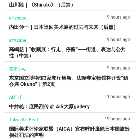
山川陸｜《Shirato》（后篇）
9 hours ago
artscape
内田伸一｜日本巡回美术展的过去与未来［后篇］
9 hours ago
artscape
高嶋慈｜“收藏展：行走、停留”——街道、表达与公共
性（中篇）
9 hours ago
美術手帖
东京国立博物馆3家餐厅焕新。法隆寺宝物馆将开设“鮨
会席 Okuno”｜第2页
11 hours ago
ART iT
中井轮：庶民烈传 @ AIR大原gallery
19 hours ago
Tokyo Art Beat
国际美术评论家联盟（AICA）宣布呼吁废除日本国旗毁
损处罚法的声明