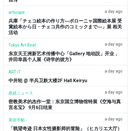
a day ago
artscape
兵庫「チェコ絵本の作り方―ボローニャ国際絵本展 受
賞絵本から日・チェコ共作のコミックまで―」展 相关
活动
a day ago
Tokyo Art Beat
东京天王洲新艺术传播中心「Gallery 地动説」开业，
井田幸昌个人展《诗学的彼方》
a day ago
ART iT
中井轮 @ 半兵卫麸大楼2F Hall Keiryu
a day ago
産経ニュース
密教美术的杰作一堂：东京国立博物馆特展《空海与真
言名宝》 9月6日结束
a day ago
美術手帖
「眺望奇迹 日本女性摄影师的冒险」（ヒカリエ大厅）