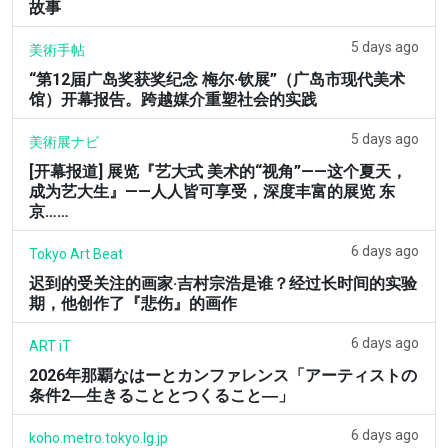
故事
5 days ago
美術手帖
“第12届广岛奖获奖纪念 梅尔·钦展”（广岛市现代美术
馆）开幕报告。跨越媒介重塑社会的实践
5 days ago
美術展ナビ
[开幕报道] 展览『艺大式 美术的“视角”——这个夏天，
成为艺大生』——人人皆可享受，深度丰富的展览 东
京……
6 days ago
Tokyo Art Beat
迟到的受关注的画家·吉村宗浩是谁？经过长时间的实验
期，他创作了『悲伤』的画作
6 days ago
ART iT
2026年那覇なはーとカンファレンス「アーティストの
条件2―生きることとつくること―」
6 days ago
koho.metro.tokyo.lg.jp