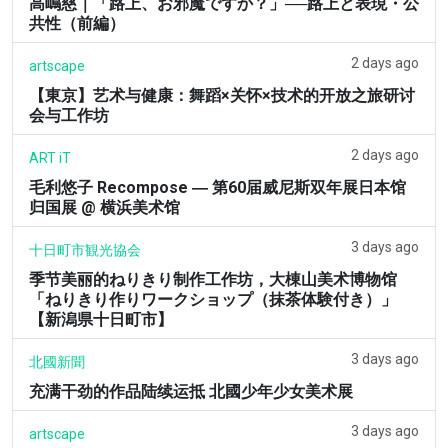
高嶋慈｜「路上、お邪魔ですか？」──路上と表現・公
共性（前編）
2 days ago
artscape
【東京】艺术与健康：舞蹈×关怀×技术的开放之旅研讨
会与工作坊
2 days ago
ART iT
毛利悠子 Recompose ― 第60届威尼斯双年展日本馆
归国展 @ 横浜美术馆
3 days ago
十日町市観光協会
季节美丽的ねりきり制作工作坊，大棟山美术博物馆
「ねりきり作りワークショップ（抹茶体験付き）」
【新潟県十日町市】
3 days ago
北國新聞
充满干劲的作品陆续运抵 北國少年少女美术展
3 days ago
artscape