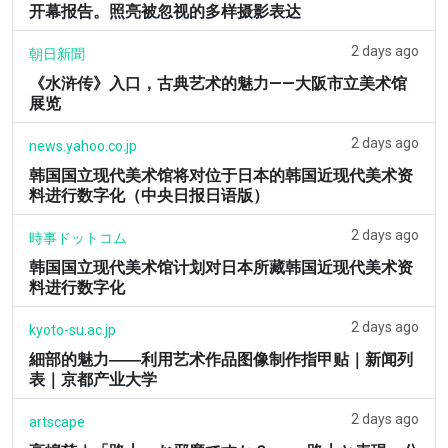
开幕报告。照亮被忽视的多样摄影表达
2 days ago
朝日新聞
《水浒传》入口，古典艺术的魅力——大阪市立美术馆
展览
2 days ago
news.yahoo.co.jp
韩国国立现代美术馆将对位于日本的韩国近现代美术资
料进行数字化（中央日报日语版）
2 days ago
時事ドットコム
韩国国立现代美术馆计划对日本所藏韩国近现代美术资
料进行数字化
2 days ago
kyoto-su.ac.jp
細部的魅力――利用艺术作品图像制作指甲贴｜新闻列
表｜京都产业大学
2 days ago
artscape