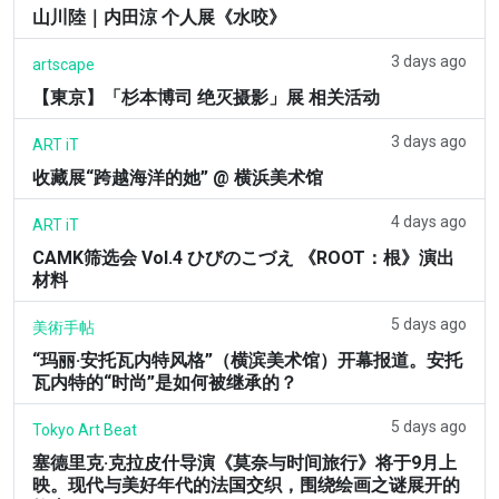
山川陸｜内田涼 个人展《水咬》
3 days ago
artscape
【東京】「杉本博司 绝灭摄影」展 相关活动
3 days ago
ART iT
收藏展“跨越海洋的她” @ 横浜美术馆
4 days ago
ART iT
CAMK筛选会 Vol.4 ひびのこづえ 《ROOT：根》演出
材料
5 days ago
美術手帖
“玛丽·安托瓦内特风格”（横滨美术馆）开幕报道。安托
瓦内特的“时尚”是如何被继承的？
5 days ago
Tokyo Art Beat
塞德里克·克拉皮什导演《莫奈与时间旅行》将于9月上
映。现代与美好年代的法国交织，围绕绘画之谜展开的