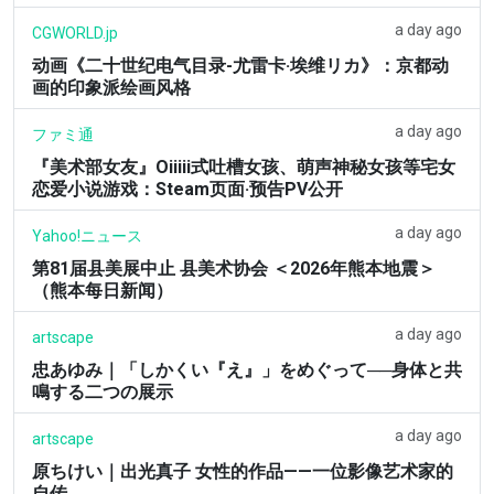
a day ago
CGWORLD.jp
动画《二十世纪电气目录-尤雷卡·埃维リカ》：京都动
画的印象派绘画风格
a day ago
ファミ通
『美术部女友』Oiiiii式吐槽女孩、萌声神秘女孩等宅女
恋爱小说游戏：Steam页面·预告PV公开
a day ago
Yahoo!ニュース
第81届县美展中止 县美术协会 ＜2026年熊本地震＞
（熊本每日新闻）
a day ago
artscape
忠あゆみ｜「しかくい『え』」をめぐって──身体と共
鳴する二つの展示
a day ago
artscape
原ちけい｜出光真子 女性的作品——一位影像艺术家的
自传