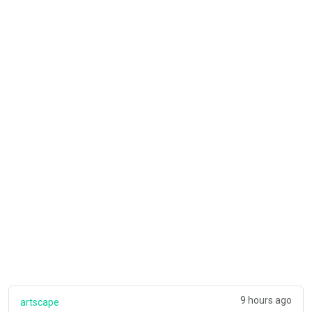
9 hours ago
artscape