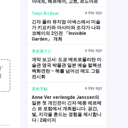
아네트, 베르메어, 고흐, 르노아르
a day ago
Tokyo Art Beat
긴자 폴라 뮤지엄 아넥스에서 미술
가 키요카와 아사미와 조각가 나와
코헤이의 2인전 「Invisible
Garden」 개최
a day ago
美術展ナビ
개막 보고서: 도쿄 메트로폴리탄 미
술관 영국 박물관 일본 예술 컬렉션
'
백화연란 – 해를 넘어선 에도 그림
업
전시회
a day ago
美術手帖
Anne Ver verlengde Janssen의
일본 첫 개인전이 긴자 메종 에르메
스 르 포럼에서 개최됩니다. 공간,
빛, 지각을 흔드는 경험을 제시합니
다 | 2페이지