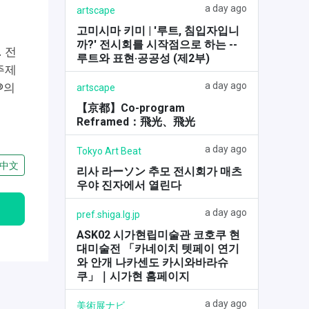
a day ago
artscape
고미시마 키미 | '루트, 침입자입니
까?' 전시회를 시작점으로 하는 --
 전
루트와 표현·공공성 (제2부)
주제
a day ago
®의
artscape
【京都】Co-program
Reframed：飛光、飛光
a day ago
Tokyo Art Beat
中文
리사 라ーソン 추모 전시회가 매츠
우야 진자에서 열린다
a day ago
pref.shiga.lg.jp
ASK02 시가현립미술관 코호쿠 현
대미술전 「카네이치 텟페이 연기
와 안개 나카센도 카시와바라슈
쿠」｜시가현 홈페이지
a day ago
美術展ナビ