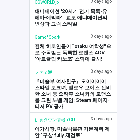
3 days ago
CGWORLD.jp
애니메이션 '20세기 전기 목록-유
레카·에빅라' : 교토 애니메이션의
인상파 그림 스타일
3 days ago
Game*Spark
전체 히로인들이 “otaku 여학생”으
로 주목받는 독특한 로맨스 ADV
‘아트클럽 카노조’ 스팀에 출시!
3 days ago
ファミ通
『미술부 여자친구』오이이이이
스타일 토크녀, 멜로우 보이스 신비
한 소녀 등 오타쿠 소녀와의 로맨스
를 그린 노벨 게임: Steam 페이지·
티저 PV 공개
3 days ago
伊賀タウン情報 YOU
이가시장, 미술박물관 기본계획 제
안 "구상 fully 재검토"