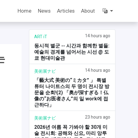
Home
News
Articles
About
14 hours ago
ART iT
동시적 별군 -- 시간과 함께한 별들:
예술의 경계를 넘어서는 시선 @ 도
는
쿄 현대미술관
14 hours ago
美術展ナビ
「藝大式 美術の“ミカタ” 」 특별
튜터 나이트스의 두 명이 전시장 방
문을 순회!(2) 「奥が深すぎる！仏
像の“お医者さん”의 일 work에 접
근하다」
23 hours ago
美術展ナビ
2026년 여름 꼭 가봐야 할 30개 미
술 전시회: 공해와 신요, 마리 앙투