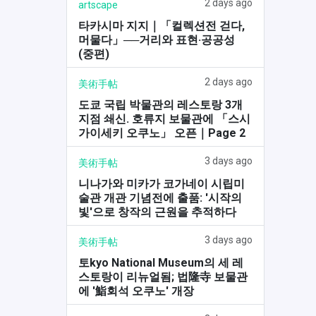
2 days ago
artscape
타카시마 지지｜「컬렉션전 걷다,
머물다」──거리와 표현·공공성
(중편)
2 days ago
美術手帖
도쿄 국립 박물관의 레스토랑 3개
지점 쇄신. 호류지 보물관에 「스시
가이세키 오쿠노」 오픈｜Page 2
3 days ago
美術手帖
니나가와 미카가 코가네이 시립미
술관 개관 기념전에 출품: '시작의
빛'으로 창작의 근원을 추적하다
3 days ago
美術手帖
토kyo National Museum의 세 레
스토랑이 리뉴얼됨; 법隆寺 보물관
에 '鮨회석 오쿠노' 개장