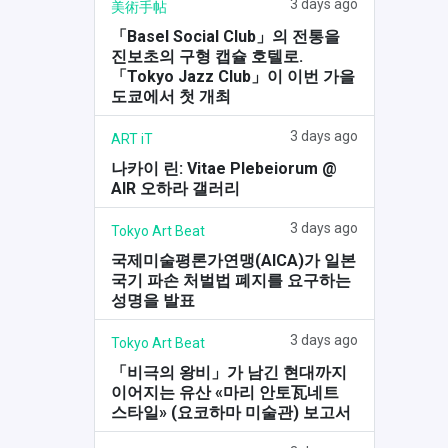
3 days ago
美術手帖
「Basel Social Club」의 전통을
진보초의 구형 캡슐 호텔로.
「Tokyo Jazz Club」이 이번 가을
도쿄에서 첫 개최
3 days ago
ART iT
나카이 린: Vitae Plebeiorum @
AIR 오하라 갤러리
3 days ago
Tokyo Art Beat
국제미술평론가연맹(AICA)가 일본
국기 파손 처벌법 폐지를 요구하는
성명을 발표
3 days ago
Tokyo Art Beat
「비극의 왕비」가 남긴 현대까지
이어지는 유산 «마리 안토瓦네트
스타일» (요코하마 미술관) 보고서