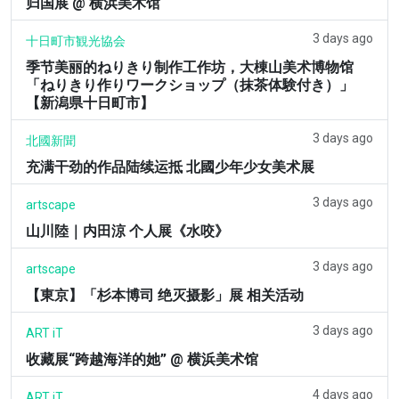
归国展 @ 横浜美术馆
3 days ago
十日町市観光協会
季节美丽的ねりきり制作工作坊，大棟山美术博物馆
「ねりきり作りワークショップ（抹茶体験付き）」
【新潟県十日町市】
3 days ago
北國新聞
充满干劲的作品陆续运抵 北國少年少女美术展
3 days ago
artscape
山川陸｜内田涼 个人展《水咬》
3 days ago
artscape
【東京】「杉本博司 绝灭摄影」展 相关活动
3 days ago
ART iT
收藏展“跨越海洋的她” @ 横浜美术馆
4 days ago
ART iT