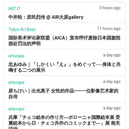
3 hours ago
ART iT
中井轮：庶民烈传 @ AIR大原gallery
11 hours ago
Tokyo Art Beat
国际美术评论家联盟（AICA）宣布呼吁废除日本国旗毁
损处罚法的声明
a day ago
artscape
忠あゆみ｜「しかくい『え』」をめぐって──身体と共
鳴する二つの展示
a day ago
artscape
原ちけい｜出光真子 女性的作品——一位影像艺术家的
自传
a day ago
artscape
兵庫「チェコ絵本の作り方―ボローニャ国際絵本展 受
賞絵本から日・チェコ共作のコミックまで―」展 相关
活动