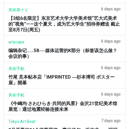
6 days ago
美術展ナビ
【3组6名限定】东京艺术大学大学美术馆“艺大式美术
的“视角”——这个夏天，成为艺大学生”招待券赠送 截止
至8月7日(周五)
6 days ago
artscape
编辑杂记……58──媒体运营的K部分（标签该怎么做？
会议的事）
6 days ago
美術手帖
竹尾 見本帖本店「IMPRINTED ―杉本博司 ポスター
展」開幕
6 days ago
美術手帖
《牛嶋均·さわひらき·共同的风景》金沢21世纪美术馆
展览：通过地震经验连接未来
7 days ago
Tokyo Art Beat