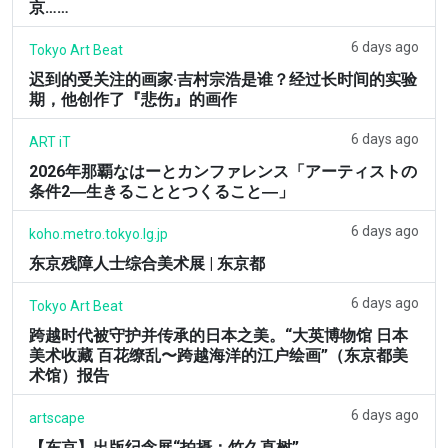
京……
6 days ago
Tokyo Art Beat
迟到的受关注的画家·吉村宗浩是谁？经过长时间的实验
期，他创作了『悲伤』的画作
6 days ago
ART iT
2026年那覇なはーとカンファレンス「アーティストの
条件2―生きることとつくること―」
6 days ago
koho.metro.tokyo.lg.jp
东京残障人士综合美术展 | 东京都
6 days ago
Tokyo Art Beat
跨越时代被守护并传承的日本之美。“大英博物馆 日本
美术收藏 百花缭乱〜跨越海洋的江户绘画”（东京都美
术馆）报告
6 days ago
artscape
【东京】出版纪念展“拍摄：竹久直树”