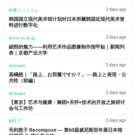
2 days ago
時事ドットコム
韩国国立现代美术馆计划对日本所藏韩国近现代美术资
料进行数字化
2 days ago
kyoto-su.ac.jp
細部的魅力――利用艺术作品图像制作指甲贴｜新闻列
表｜京都产业大学
2 days ago
artscape
高嶋慈｜「路上、お邪魔ですか？」──路上と表現・公
共性（前編）
2 days ago
artscape
【東京】艺术与健康：舞蹈×关怀×技术的开放之旅研讨
会与工作坊
2 days ago
ART iT
毛利悠子 Recompose ― 第60届威尼斯双年展日本馆