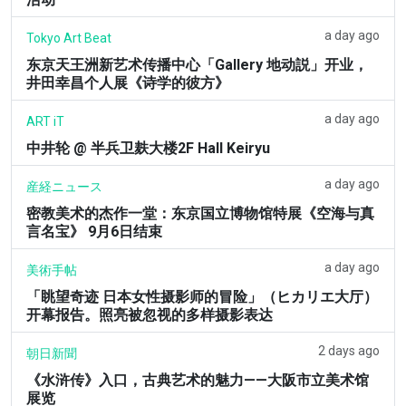
a day ago
Tokyo Art Beat
东京天王洲新艺术传播中心「Gallery 地动説」开业，
井田幸昌个人展《诗学的彼方》
a day ago
ART iT
中井轮 @ 半兵卫麸大楼2F Hall Keiryu
a day ago
産経ニュース
密教美术的杰作一堂：东京国立博物馆特展《空海与真
言名宝》 9月6日结束
a day ago
美術手帖
「眺望奇迹 日本女性摄影师的冒险」（ヒカリエ大厅）
开幕报告。照亮被忽视的多样摄影表达
2 days ago
朝日新聞
《水浒传》入口，古典艺术的魅力——大阪市立美术馆
展览