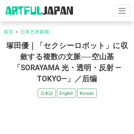
首页
日本艺术新闻
塚田優｜「セクシーロボット」に収
斂する複数の文脈──空山基
「SORAYAMA 光・透明・反射 —
TOKYO—」／后编
日本語
English
Korean