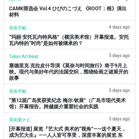
CAMK筛选会 Vol.4 ひびのこづえ 《ROOT：根》演出
材料
4 days ago
美術手帖
“玛丽·安托瓦内特风格”（横滨美术馆）开幕报道。安托
瓦内特的“时尚”是如何被继承的？
5 days ago
Tokyo Art Beat
塞德里克·克拉皮什导演《莫奈与时间旅行》将于9月上
映。现代与美好年代的法国交织，围绕绘画之谜展开的
故事
5 days ago
美術手帖
“第12届广岛奖获奖纪念 梅尔·钦展”（广岛市现代美术
馆）开幕报告。跨越媒介重塑社会的实践
5 days ago
美術展ナビ
[开幕报道] 展览『艺大式 美术的“视角”——这个夏天，
成为艺大生』——人人皆可享受，深度丰富的展览 东