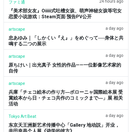
24 hours ago
ファミ通
『美术部女友』Oiiiii式吐槽女孩、萌声神秘女孩等宅女
恋爱小说游戏：Steam页面·预告PV公开
a day ago
artscape
忠あゆみ｜「しかくい『え』」をめぐって──身体と共
鳴する二つの展示
a day ago
artscape
原ちけい｜出光真子 女性的作品——一位影像艺术家的
自传
a day ago
artscape
兵庫「チェコ絵本の作り方―ボローニャ国際絵本展 受
賞絵本から日・チェコ共作のコミックまで―」展 相关
活动
a day ago
Tokyo Art Beat
东京天王洲新艺术传播中心「Gallery 地动説」开业，
井田幸昌个人展《诗学的彼方》