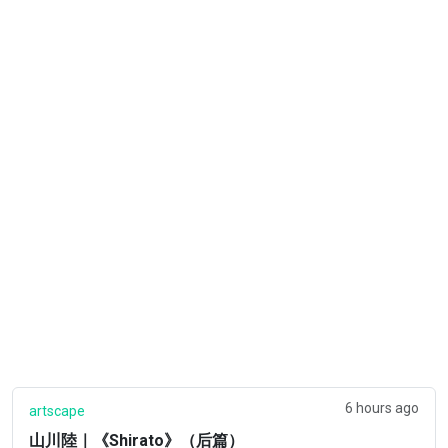
6 hours ago
artscape
山川陸｜《Shirato》（后篇）