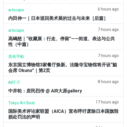
6 hours ago
artscape
内田伸一｜日本巡回美术展的过去与未来［后篇］
7 hours ago
artscape
高嶋慈｜“收藏展：行走、停留”——街道、表达与公共
性（中篇）
7 hours ago
美術手帖
东京国立博物馆3家餐厅焕新。法隆寺宝物馆将开设“鮨
会席 Okuno”｜第2页
8 hours ago
ART iT
中井轮：庶民烈传 @ AIR大原gallery
17 hours ago
Tokyo Art Beat
国际美术评论家联盟（AICA）宣布呼吁废除日本国旗毁
损处罚法的声明