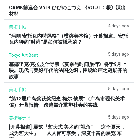
CAMK筛选会 Vol.4 ひびのこづえ 《ROOT：根》演出
材料
4 days ago
美術手帖
“玛丽·安托瓦内特风格”（横滨美术馆）开幕报道。安托
瓦内特的“时尚”是如何被继承的？
5 days ago
Tokyo Art Beat
塞德里克·克拉皮什导演《莫奈与时间旅行》将于9月上
映。现代与美好年代的法国交织，围绕绘画之谜展开的
故事
5 days ago
美術手帖
“第12届广岛奖获奖纪念 梅尔·钦展”（广岛市现代美术
馆）开幕报告。跨越媒介重塑社会的实践
5 days ago
美術展ナビ
[开幕报道] 展览『艺大式 美术的“视角”——这个夏天，
成为艺大生』——人人皆可享受，深度丰富的展览 东