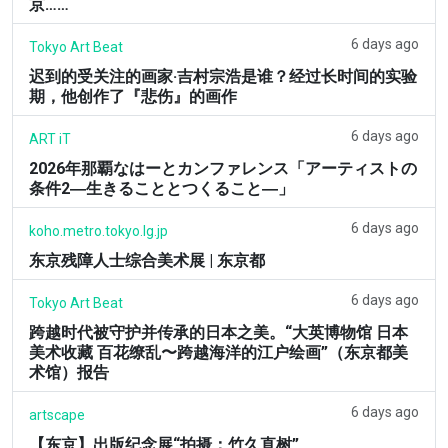
京……
6 days ago
Tokyo Art Beat
迟到的受关注的画家·吉村宗浩是谁？经过长时间的实验
期，他创作了『悲伤』的画作
6 days ago
ART iT
2026年那覇なはーとカンファレンス「アーティストの
条件2―生きることとつくること―」
6 days ago
koho.metro.tokyo.lg.jp
东京残障人士综合美术展 | 东京都
6 days ago
Tokyo Art Beat
跨越时代被守护并传承的日本之美。“大英博物馆 日本
美术收藏 百花缭乱〜跨越海洋的江户绘画”（东京都美
术馆）报告
6 days ago
artscape
【东京】出版纪念展“拍摄：竹久直树”