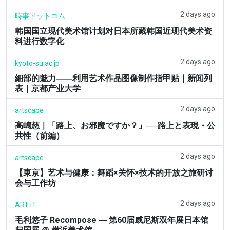
2 days ago
時事ドットコム
韩国国立现代美术馆计划对日本所藏韩国近现代美术资
料进行数字化
2 days ago
kyoto-su.ac.jp
細部的魅力――利用艺术作品图像制作指甲贴｜新闻列
表｜京都产业大学
2 days ago
artscape
高嶋慈｜「路上、お邪魔ですか？」──路上と表現・公
共性（前編）
2 days ago
artscape
【東京】艺术与健康：舞蹈×关怀×技术的开放之旅研讨
会与工作坊
2 days ago
ART iT
毛利悠子 Recompose ― 第60届威尼斯双年展日本馆