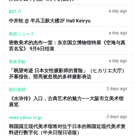
a day ago
ART iT
中井轮 @ 半兵卫麸大楼2F Hall Keiryu
a day ago
産経ニュース
密教美术的杰作一堂：东京国立博物馆特展《空海与真
言名宝》 9月6日结束
a day ago
美術手帖
「眺望奇迹 日本女性摄影师的冒险」（ヒカリエ大厅）
开幕报告。照亮被忽视的多样摄影表达
2 days ago
朝日新聞
《水浒传》入口，古典艺术的魅力——大阪市立美术馆
展览
2 days ago
news.yahoo.co.jp
韩国国立现代美术馆将对位于日本的韩国近现代美术资
料进行数字化（中央日报日语版）