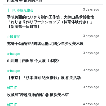
归国展 @ 横浜美术馆
3 days ago
十日町市観光協会
季节美丽的ねりきり制作工作坊，大棟山美术博物馆
「ねりきり作りワークショップ（抹茶体験付き）」
【新潟県十日町市】
3 days ago
北國新聞
充满干劲的作品陆续运抵 北國少年少女美术展
3 days ago
artscape
山川陸｜内田涼 个人展《水咬》
3 days ago
artscape
【東京】「杉本博司 绝灭摄影」展 相关活动
3 days ago
ART iT
收藏展“跨越海洋的她” @ 横浜美术馆
4 days ago
ART iT