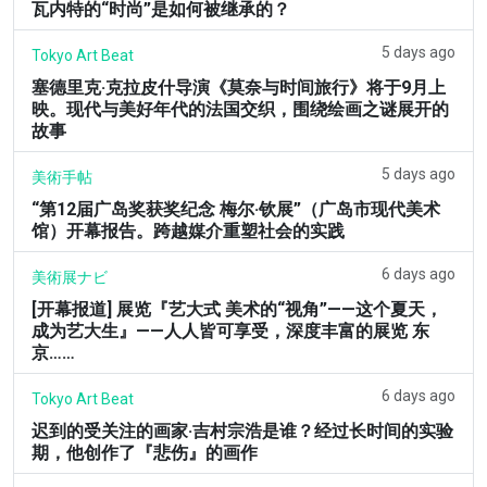
瓦内特的“时尚”是如何被继承的？
5 days ago
Tokyo Art Beat
塞德里克·克拉皮什导演《莫奈与时间旅行》将于9月上
映。现代与美好年代的法国交织，围绕绘画之谜展开的
故事
5 days ago
美術手帖
“第12届广岛奖获奖纪念 梅尔·钦展”（广岛市现代美术
馆）开幕报告。跨越媒介重塑社会的实践
6 days ago
美術展ナビ
[开幕报道] 展览『艺大式 美术的“视角”——这个夏天，
成为艺大生』——人人皆可享受，深度丰富的展览 东
京……
6 days ago
Tokyo Art Beat
迟到的受关注的画家·吉村宗浩是谁？经过长时间的实验
期，他创作了『悲伤』的画作