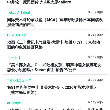
中井轮：庶民烈传 @ AIR大原gallery
a day ago
Tokyo Art Beat
国际美术评论家联盟（AICA）宣布呼吁废除日本国旗毁
损处罚法的声明
a day ago
CGWORLD.jp
动画《二十世纪电气目录-尤雷卡·埃维リカ》：京都动
画的印象派绘画风格
a day ago
ファミ通
『美术部女友』Oiiiii式吐槽女孩、萌声神秘女孩等宅女
恋爱小说游戏：Steam页面·预告PV公开
a day ago
Yahoo!ニュース
第81届县美展中止 县美术协会 ＜2026年熊本地震＞
（熊本每日新闻）
a day ago
artscape