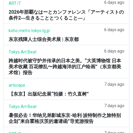
6 days ago
ART iT
2026年那覇なはーとカンファレンス「アーティストの
条件2―生きることとつくること―」
6 days ago
koho.metro.tokyo.lg.jp
东京残障人士综合美术展 | 东京都
6 days ago
Tokyo Art Beat
跨越时代被守护并传承的日本之美。“大英博物馆 日本
美术收藏 百花缭乱〜跨越海洋的江户绘画”（东京都美
术馆）报告
7 days ago
artscape
【东京】出版纪念展“拍摄：竹久直树”
7 days ago
Tokyo Art Beat
暑假必去！华纳兄弟影城东京-哈利·波特制作之旅特别
企划“来自霍格沃茨的邀请函”导览游报告
7 days ago