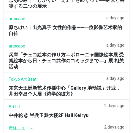
忠あゆみ｜「しかくい『え』」をめぐって──身体と共
鳴する二つの展示
a day ago
artscape
原ちけい｜出光真子 女性的作品——一位影像艺术家的
自传
a day ago
artscape
兵庫「チェコ絵本の作り方―ボローニャ国際絵本展 受
賞絵本から日・チェコ共作のコミックまで―」展 相关
活动
a day ago
Tokyo Art Beat
东京天王洲新艺术传播中心「Gallery 地动説」开业，
井田幸昌个人展《诗学的彼方》
2 days ago
ART iT
中井轮 @ 半兵卫麸大楼2F Hall Keiryu
2 days ago
産経ニュース