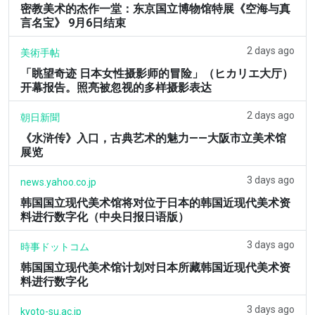
密教美术的杰作一堂：东京国立博物馆特展《空海与真
言名宝》 9月6日结束
2 days ago
美術手帖
「眺望奇迹 日本女性摄影师的冒险」（ヒカリエ大厅）
开幕报告。照亮被忽视的多样摄影表达
2 days ago
朝日新聞
《水浒传》入口，古典艺术的魅力——大阪市立美术馆
展览
3 days ago
news.yahoo.co.jp
韩国国立现代美术馆将对位于日本的韩国近现代美术资
料进行数字化（中央日报日语版）
3 days ago
時事ドットコム
韩国国立现代美术馆计划对日本所藏韩国近现代美术资
料进行数字化
3 days ago
kyoto-su.ac.jp