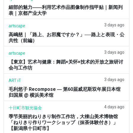
細部的魅力――利用艺术作品图像制作指甲贴｜新闻列
表｜京都产业大学
3 days ago
artscape
高嶋慈｜「路上、お邪魔ですか？」──路上と表現・公
共性（前編）
3 days ago
artscape
【東京】艺术与健康：舞蹈×关怀×技术的开放之旅研讨
会与工作坊
3 days ago
ART iT
毛利悠子 Recompose ― 第60届威尼斯双年展日本馆
归国展 @ 横浜美术馆
4 days ago
十日町市観光協会
季节美丽的ねりきり制作工作坊，大棟山美术博物馆
「ねりきり作りワークショップ（抹茶体験付き）」
【新潟県十日町市】