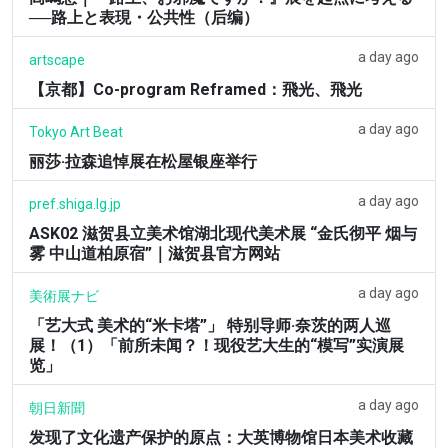
──路上と表現・公共性（后编）
a day ago
artscape
【京都】Co-program Reframed：飛光、飛光
a day ago
Tokyo Art Beat
丽莎·拉森追悼展在松屋银座举行
a day ago
pref.shiga.lg.jp
ASK02 滋贺县立美术馆湖北现代美术展 “金氏彻平 烟与
雾 中山道柏原宿”｜滋贺县官方网站
a day ago
美術展ナビ
「艺大式 美术的“米卡塔”」 特别导师·奈茨的两人巡
展！（1）「前所未闻？！现役艺大生的“模写”实演展
览」
a day ago
朝日新聞
发现了文化遗产保护的原点：大英博物馆日本美术收藏