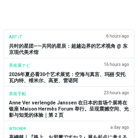
6 hours ago
ART iT
共时的星团——共同的星辰：超越边界的艺术视角 @ 东
京现代美术馆
16 hours ago
美術展ナビ
2026年夏必看30个艺术展览：空海与真言、玛丽·安托
瓦内特、维米尔、高更、雷诺阿
23 hours ago
美術手帖
Anne Ver verlengde Janssen 在日本的首场个展将在
银座 Maison Hermès Forum 举行。呈现震撼空间、光
影与知觉的体验｜第 2 页
a day ago
artscape
高嶋慈｜『路上、お邪魔ですか？』展を起点に考える