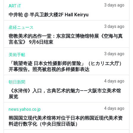
3 days ago
ART iT
中井轮 @ 半兵卫麸大楼2F Hall Keiryu
3 days ago
産経ニュース
密教美术的杰作一堂：东京国立博物馆特展《空海与真
言名宝》 9月6日结束
3 days ago
美術手帖
「眺望奇迹 日本女性摄影师的冒险」（ヒカリエ大厅）
开幕报告。照亮被忽视的多样摄影表达
4 days ago
朝日新聞
《水浒传》入口，古典艺术的魅力——大阪市立美术馆
展览
4 days ago
news.yahoo.co.jp
韩国国立现代美术馆将对位于日本的韩国近现代美术资
料进行数字化（中央日报日语版）