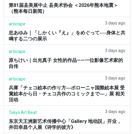
第81届县美展中止 县美术协会 ＜2026年熊本地震＞
（熊本每日新闻）
3 days ago
artscape
忠あゆみ｜「しかくい『え』」をめぐって──身体と共
鳴する二つの展示
3 days ago
artscape
原ちけい｜出光真子 女性的作品——一位影像艺术家的
自传
3 days ago
artscape
兵庫「チェコ絵本の作り方―ボローニャ国際絵本展 受
賞絵本から日・チェコ共作のコミックまで―」展 相关
活动
3 days ago
Tokyo Art Beat
东京天王洲新艺术传播中心「Gallery 地动説」开业，
井田幸昌个人展《诗学的彼方》