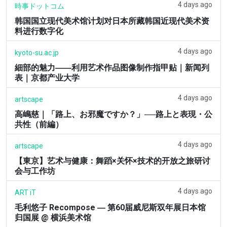
4 days ago
時事ドットコム
韩国国立现代美术馆计划对日本所藏韩国近现代美术资
料进行数字化
4 days ago
kyoto-su.ac.jp
細部的魅力――利用艺术作品图像制作指甲贴｜新闻列
表｜京都产业大学
4 days ago
artscape
高嶋慈｜「路上、お邪魔ですか？」──路上と表現・公
共性（前編）
4 days ago
artscape
【東京】艺术与健康：舞蹈×关怀×技术的开放之旅研讨
会与工作坊
4 days ago
ART iT
毛利悠子 Recompose ― 第60届威尼斯双年展日本馆
归国展 @ 横浜美术馆