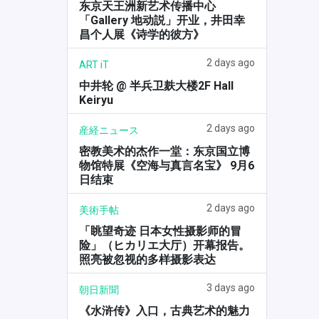
东京天王洲新艺术传播中心
「Gallery 地动説」开业，井田幸
昌个人展《诗学的彼方》
2 days ago
ART iT
中井轮 @ 半兵卫麸大楼2F Hall
Keiryu
2 days ago
産経ニュース
密教美术的杰作一堂：东京国立博
物馆特展《空海与真言名宝》 9月6
日结束
2 days ago
美術手帖
「眺望奇迹 日本女性摄影师的冒
险」（ヒカリエ大厅）开幕报告。
照亮被忽视的多样摄影表达
3 days ago
朝日新聞
《水浒传》入口，古典艺术的魅力