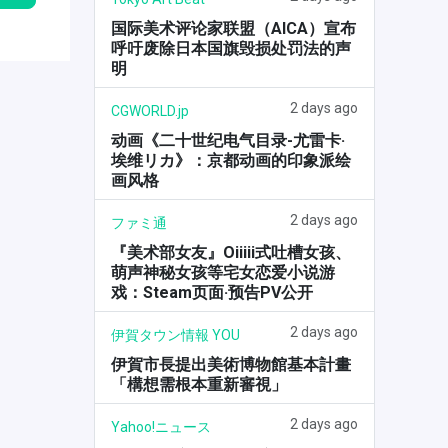
国际美术评论家联盟（AICA）宣布
呼吁废除日本国旗毁损处罚法的声
明
2 days ago
CGWORLD.jp
动画《二十世纪电气目录-尤雷卡·
埃维リカ》：京都动画的印象派绘
画风格
2 days ago
ファミ通
『美术部女友』Oiiiii式吐槽女孩、
萌声神秘女孩等宅女恋爱小说游
戏：Steam页面·预告PV公开
2 days ago
伊賀タウン情報 YOU
伊賀市長提出美術博物館基本計畫
「構想需根本重新審視」
2 days ago
Yahoo!ニュース