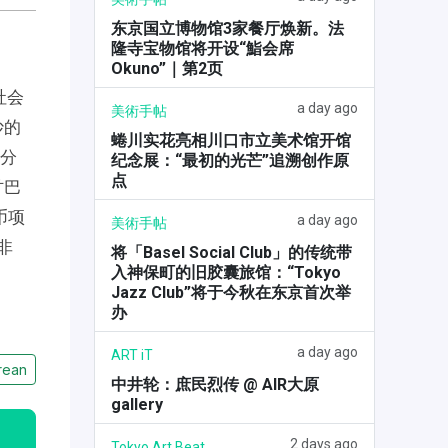
东京国立博物馆3家餐厅焕新。法
隆寺宝物馆将开设“鮨会席
Okuno”｜第2页
社会
a day ago
美術手帖
妙的
蜷川实花亮相川口市立美术馆开馆
部分
纪念展：“最初的光芒”追溯创作原
点
讨巴
币项
a day ago
美術手帖
非
将「Basel Social Club」的传统带
入神保町的旧胶囊旅馆：“Tokyo
Jazz Club”将于今秋在东京首次举
办
a day ago
ART iT
rean
中井轮：庶民烈传 @ AIR大原
gallery
2 days ago
Tokyo Art Beat