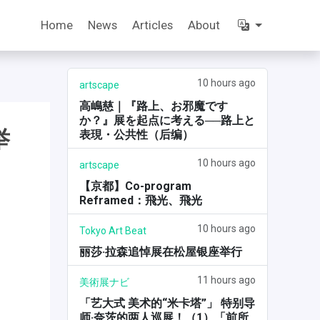
Home
News
Articles
About
10 hours ago
artscape
高嶋慈｜『路上、お邪魔です
か？』展を起点に考える──路上と
举
表現・公共性（后编）
10 hours ago
artscape
【京都】Co-program
Reframed：飛光、飛光
10 hours ago
Tokyo Art Beat
丽莎·拉森追悼展在松屋银座举行
11 hours ago
美術展ナビ
「艺大式 美术的“米卡塔”」 特别导
师·奈茨的两人巡展！（1）「前所