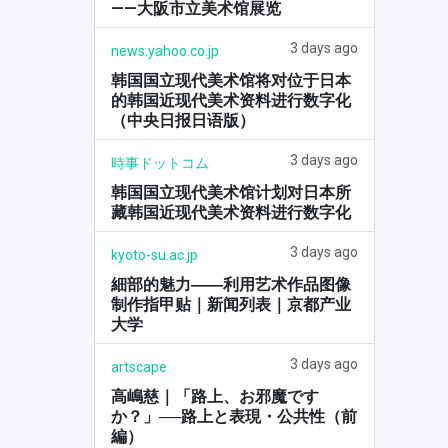
——大阪市立美术馆展览
3 days ago
news.yahoo.co.jp
韩国国立现代美术馆将对位于日本
的韩国近现代美术资料进行数字化
（中央日报日语版）
3 days ago
時事ドットコム
韩国国立现代美术馆计划对日本所
藏韩国近现代美术资料进行数字化
3 days ago
kyoto-su.ac.jp
細部的魅力――利用艺术作品图像
制作指甲贴｜新闻列表｜京都产业
大学
3 days ago
artscape
高嶋慈｜「路上、お邪魔です
か？」──路上と表現・公共性（前
編）