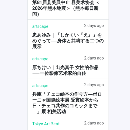
第81届县美展中止 县美术协会 ＜
2026年熊本地震＞（熊本每日新
闻）
2 days ago
artscape
忠あゆみ｜「しかくい『え』」を
めぐって──身体と共鳴する二つの
展示
2 days ago
artscape
原ちけい｜出光真子 女性的作品
——一位影像艺术家的自传
2 days ago
artscape
兵庫「チェコ絵本の作り方―ボロ
ーニャ国際絵本展 受賞絵本から
日・チェコ共作のコミックまで
―」展 相关活动
2 days ago
Tokyo Art Beat