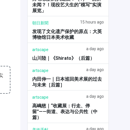
未闻？！现役艺大生的“模写”实演
展览」
15 hours ago
朝日新聞
发现了文化遗产保护的原点：大英
博物馆日本美术收藏
a day ago
artscape
山川陸｜《Shirato》（后篇）
a day ago
artscape
实
内田伸一｜日本巡回美术展的过去
与未来［后篇］
a day ago
artscape
高嶋慈｜“收藏展：行走、停
留”——街道、表达与公共性（中
篇）
a day ago
美術手帖