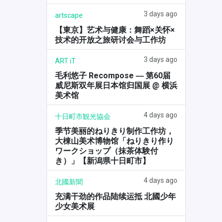
3 days ago
artscape
【東京】艺术与健康：舞蹈×关怀×
技术的开放之旅研讨会与工作坊
3 days ago
ART iT
毛利悠子 Recompose ― 第60届
威尼斯双年展日本馆归国展 @ 横浜
美术馆
4 days ago
十日町市観光協会
季节美丽的ねりきり制作工作坊，
大棟山美术博物馆「ねりきり作り
ワークショップ（抹茶体験付
き）」【新潟県十日町市】
4 days ago
北國新聞
充满干劲的作品陆续运抵 北國少年
少女美术展