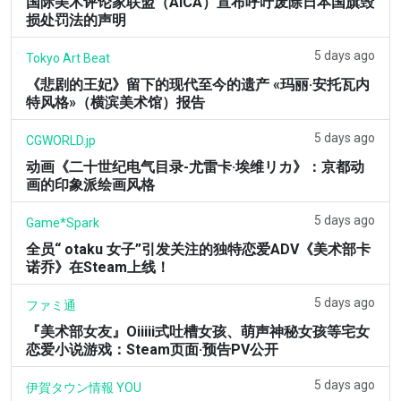
国际美术评论家联盟（AICA）宣布呼吁废除日本国旗毁
损处罚法的声明
5 days ago
Tokyo Art Beat
《悲剧的王妃》留下的现代至今的遗产 «玛丽·安托瓦内
特风格»（横滨美术馆）报告
5 days ago
CGWORLD.jp
动画《二十世纪电气目录-尤雷卡·埃维リカ》：京都动
画的印象派绘画风格
5 days ago
Game*Spark
全员“ otaku 女子”引发关注的独特恋爱ADV《美术部卡
诺乔》在Steam上线！
5 days ago
ファミ通
『美术部女友』Oiiiii式吐槽女孩、萌声神秘女孩等宅女
恋爱小说游戏：Steam页面·预告PV公开
5 days ago
伊賀タウン情報 YOU