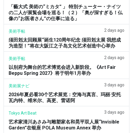
「藝大式 美術の“ミカタ” 」 特別チューター・ナイツ
の二人が展覧会場を巡る！（２）「奥が深すぎる！仏
像の“お医者さん”の仕事に迫る」
2 days ago
美術手帖
须田剋太回顾展“诞生120周年纪念 须田剋太展 我想成
为造型！”将在大阪江之子岛文化艺术创造中心举办
2 days ago
美術手帖
以别府为舞台的艺术博览会进入新阶段。《Art Fair
Beppu Spring 2027》将于明年1月举办
3 days ago
美術展ナビ
2026年夏必看30个艺术展览：空海与真言、玛丽·安托
瓦内特、维米尔、高更、雷诺阿
3 days ago
Tokyo Art Beat
艺术家清川あさみ与雕塑家名和晃平双人展“Invisible
Garden”在银座 POLA Museum Annex 举办