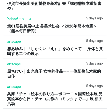
伊賀市長提出美術博物館基本計畫「構想需根本重新審
視」
5 days ago
Yahoo!ニュース
第81届县美展中止 县美术协会 ＜2026年熊本地震＞
（熊本每日新闻）
5 days ago
artscape
忠あゆみ｜「しかくい『え』」をめぐって──身体と共
鳴する二つの展示
5 days ago
artscape
原ちけい｜出光真子 女性的作品——一位影像艺术家的
自传
5 days ago
artscape
兵庫「チェコ絵本の作り方―ボローニャ国際絵本展 受
賞絵本から日・チェコ共作のコミックまで―」展 相关
活动