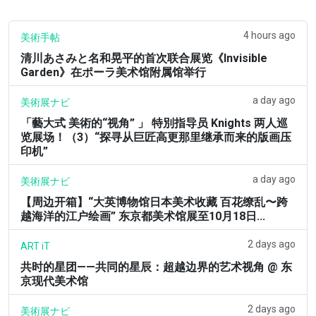
4 hours ago
美術手帖
清川あさみと名和晃平的首次联合展览《Invisible
Garden》在ポーラ美术馆附属馆举行
a day ago
美術展ナビ
「藝大式 美術的“视角” 」 特別指导员 Knights 两人巡
览展场！（3）“探寻从巨匠高更那里继承而来的版画压
印机”
a day ago
美術展ナビ
【周边开箱】“大英博物馆日本美术收藏 百花缭乱〜跨
越海洋的江户绘画” 东京都美术馆展至10月18日...
2 days ago
ART iT
共时的星团——共同的星辰：超越边界的艺术视角 @ 东
京现代美术馆
2 days ago
美術展ナビ