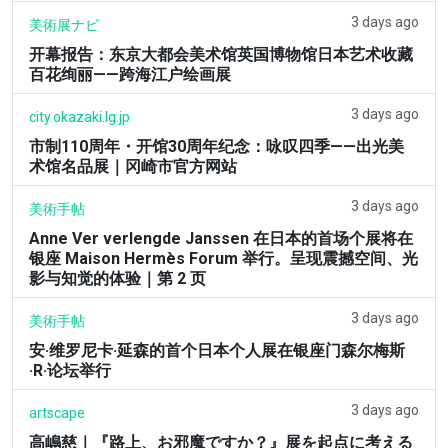
3 days ago
美術展ナビ
开幕报告：东京大都会美术馆英国博物馆日本艺术收藏
百花绚丽——跨海江户绘画展
3 days ago
city.okazaki.lg.jp
市制110周年・开馆30周年纪念：咏叹四季——出光美
术馆名品展｜冈崎市官方网站
3 days ago
美術手帖
Anne Ver verlengde Janssen 在日本的首场个展将在
银座 Maison Hermès Forum 举行。呈现震撼空间、光
影与知觉的体验｜第 2 页
3 days ago
美術手帖
安·维罗尼卡·延森的首个日本个人展在银座门森尔梅斯
·R·论坛举行
3 days ago
artscape
高嶋慈｜『路上、お邪魔ですか？』展を起点に考える