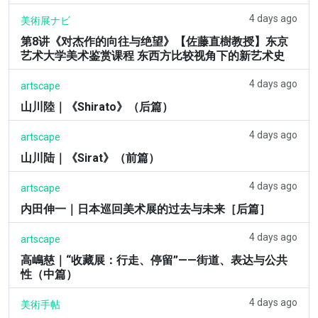
4 days ago
美術展ナビ
第8讲《对杰作的向往与绝望》【佐藤直樹教授】东京
艺术大学美术鉴赏课程 东西方比较视角下的新艺术史
4 days ago
artscape
山川陸｜《Shirato》（后篇）
4 days ago
artscape
山川陆｜《Sirat》（前篇）
4 days ago
artscape
内田伸一｜日本巡回美术展的过去与未来［后篇］
4 days ago
artscape
高嶋慈｜“收藏展：行走、停留”——街道、表达与公共
性（中篇）
4 days ago
美術手帖