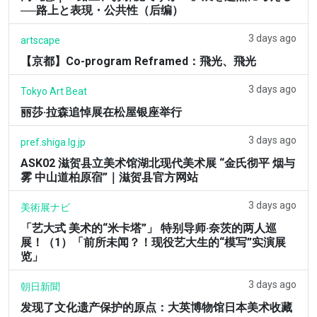
──路上と表現・公共性（后编）
3 days ago
artscape
【京都】Co-program Reframed：飛光、飛光
3 days ago
Tokyo Art Beat
丽莎·拉森追悼展在松屋银座举行
3 days ago
pref.shiga.lg.jp
ASK02 滋贺县立美术馆湖北现代美术展 “金氏彻平 烟与
雾 中山道柏原宿”｜滋贺县官方网站
3 days ago
美術展ナビ
「艺大式 美术的“米卡塔”」 特别导师·奈茨的两人巡
展！（1）「前所未闻？！现役艺大生的“模写”实演展
览」
3 days ago
朝日新聞
发现了文化遗产保护的原点：大英博物馆日本美术收藏