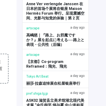
Anne Ver verlengde Janssen 在
日本的首场个展将在银座 Maison
Hermès Forum 举行。呈现震撼空
间、光影与知觉的体验｜第 2 页
a day ago
artscape
高嶋慈｜『路上、お邪魔です
か？』展を起点に考える──路上と
表現・公共性（后编）
a day ago
artscape
性
【京都】Co-program
Reframed：飛光、飛光
置
a day ago
Tokyo Art Beat
丽莎·拉森追悼展在松屋银座举行
a day ago
pref.shiga.lg.jp
ASK02 滋贺县立美术馆湖北现代美
术展 “金氏彻平 烟与雾 中山道柏原