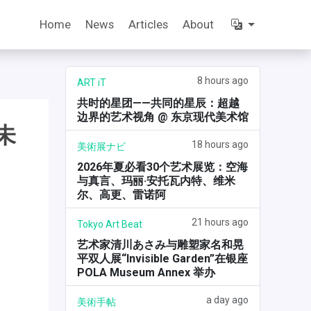
Home
News
Articles
About
8 hours ago
ART iT
共时的星团——共同的星辰：超越
边界的艺术视角 @ 东京现代美术馆
未
18 hours ago
美術展ナビ
2026年夏必看30个艺术展览：空海
与真言、玛丽·安托瓦内特、维米
尔、高更、雷诺阿
21 hours ago
Tokyo Art Beat
艺术家清川あさみ与雕塑家名和晃
平双人展“Invisible Garden”在银座
POLA Museum Annex 举办
a day ago
美術手帖