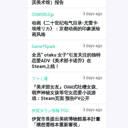
滨美术馆）报告
3 days ago
CGWORLD.jp
动画《二十世纪电气目录-尤雷卡·
埃维リカ》：京都动画的印象派绘
画风格
3 days ago
Game*Spark
全员“ otaku 女子”引发关注的独特
恋爱ADV《美术部卡诺乔》在
Steam上线！
3 days ago
ファミ通
『美术部女友』Oiiiii式吐槽女孩、
萌声神秘女孩等宅女恋爱小说游
戏：Steam页面·预告PV公开
3 days ago
伊賀タウン情報 YOU
伊賀市長提出美術博物館基本計畫
「構想需根本重新審視」