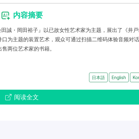
内容摘要
会田誠・岡田裕子』以已故女性艺术家为主题，展出了《井戸
井口为主题的装置艺术，观众可通过扫描二维码体验音频对
出售两位艺术家的书籍。
日本語
English
Ko
阅读全文