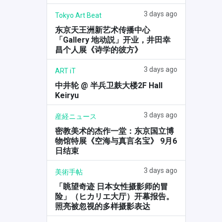
3 days ago
Tokyo Art Beat
东京天王洲新艺术传播中心
「Gallery 地动説」开业，井田幸
昌个人展《诗学的彼方》
3 days ago
ART iT
中井轮 @ 半兵卫麸大楼2F Hall
Keiryu
3 days ago
産経ニュース
密教美术的杰作一堂：东京国立博
物馆特展《空海与真言名宝》 9月6
日结束
3 days ago
美術手帖
「眺望奇迹 日本女性摄影师的冒
险」（ヒカリエ大厅）开幕报告。
照亮被忽视的多样摄影表达