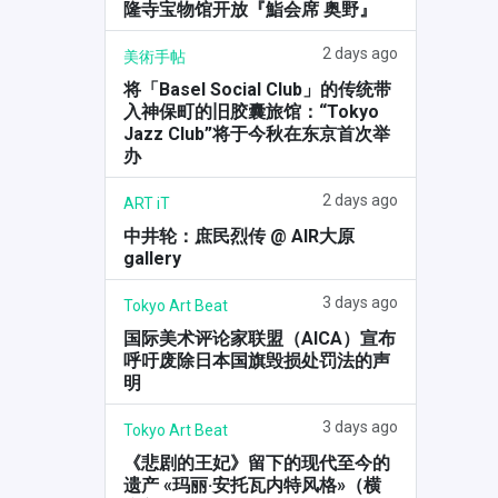
隆寺宝物馆开放『鮨会席 奥野』
2 days ago
美術手帖
将「Basel Social Club」的传统带
入神保町的旧胶囊旅馆：“Tokyo
Jazz Club”将于今秋在东京首次举
办
2 days ago
ART iT
中井轮：庶民烈传 @ AIR大原
gallery
3 days ago
Tokyo Art Beat
国际美术评论家联盟（AICA）宣布
呼吁废除日本国旗毁损处罚法的声
明
3 days ago
Tokyo Art Beat
《悲剧的王妃》留下的现代至今的
遗产 «玛丽·安托瓦内特风格»（横