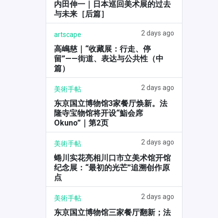
内田伸一｜日本巡回美术展的过去
与未来［后篇］
2 days ago
artscape
高嶋慈｜“收藏展：行走、停
留”——街道、表达与公共性（中
篇）
2 days ago
美術手帖
东京国立博物馆3家餐厅焕新。法
隆寺宝物馆将开设“鮨会席
Okuno”｜第2页
2 days ago
美術手帖
蜷川实花亮相川口市立美术馆开馆
纪念展：“最初的光芒”追溯创作原
点
2 days ago
美術手帖
东京国立博物馆三家餐厅翻新；法