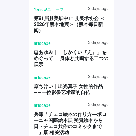
3 days ago
Yahoo!ニュース
第81届县美展中止 县美术协会 ＜
2026年熊本地震＞（熊本每日新
闻）
3 days ago
artscape
忠あゆみ｜「しかくい『え』」を
めぐって──身体と共鳴する二つの
展示
3 days ago
artscape
原ちけい｜出光真子 女性的作品
——一位影像艺术家的自传
3 days ago
artscape
兵庫「チェコ絵本の作り方―ボロ
ーニャ国際絵本展 受賞絵本から
日・チェコ共作のコミックまで
―」展 相关活动