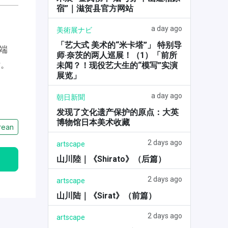
宿”｜滋贺县官方网站
a day ago
美術展ナビ
「艺大式 美术的“米卡塔”」 特别导
端
师·奈茨的两人巡展！（1）「前所
话。
未闻？！现役艺大生的“模写”实演
展览」
a day ago
朝日新聞
发现了文化遗产保护的原点：大英
博物馆日本美术收藏
rean
2 days ago
artscape
山川陸｜《Shirato》（后篇）
2 days ago
artscape
山川陆｜《Sirat》（前篇）
2 days ago
artscape