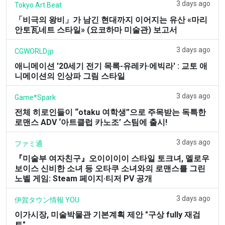
3 days ago
Tokyo Art Beat
「비극의 왕비」가 남긴 현대까지 이어지는 유산 «마리
안토瓦네트 스타일» (요코하마 미술관) 보고서
3 days ago
CGWORLD.jp
애니메이션 '20세기 전기 목록-유레카·에빅라' : 교토 애
니메이션의 인상파 그림 스타일
3 days ago
Game*Spark
전체 히로인들이 “otaku 여학생”으로 주목받는 독특한
로맨스 ADV ‘아트클럽 카노조’ 스팀에 출시!
3 days ago
ファミ通
『미술부 여자친구』오이이이이 스타일 토크녀, 멜로우
보이스 신비한 소녀 등 오타쿠 소녀와의 로맨스를 그린
노벨 게임: Steam 페이지·티저 PV 공개
3 days ago
伊賀タウン情報 YOU
이가시장, 미술박물관 기본계획 제안 "구상 fully 재검
토"