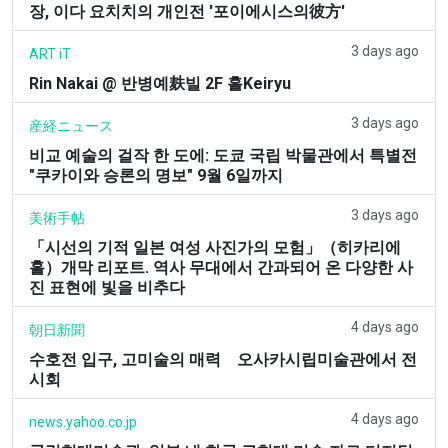
장, 이다 요치치의 개인전 '포이에시스의彼方'
3 days ago
ART iT
Rin Nakai @ 반병예麸빌 2F 홀Keiryu
3 days ago
産経ニュース
비교 예술의 걸작 한 도에: 도쿄 국립 박물관에서 특별전
"쿠카이와 승론의 명보" 9월 6일까지
3 days ago
美術手帖
「시선의 기적 일본 여성 사진가의 모험」（히카리에
홀）개막 리포트. 역사 무대에서 간과되어 온 다양한 사
진 표현에 빛을 비추다
4 days ago
朝日新聞
수호전 입구, 고미술의 매력 오사카시립미술관에서 전
시회
4 days ago
news.yahoo.co.jp