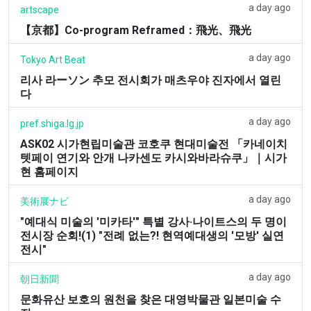
a day ago
artscape
【京都】Co-program Reframed：飛光、飛光
a day ago
Tokyo Art Beat
리사 라ーソン 추모 전시회가 매츠우야 진자에서 열린
다
a day ago
pref.shiga.lg.jp
ASK02 시가현립미술관 코호쿠 현대미술전 「카네이치
텟페이 연기와 안개 나카센도 카시와바라슈쿠」｜시가
현 홈페이지
a day ago
美術展ナビ
"예대식 미술의 '미카타'" 특별 강사·나이트스의 두 명이
전시장 순회!(1) "전례 없는?! 현역예대생의 '모방' 실연
전시"
a day ago
朝日新聞
문화유산 보호의 원천을 찾은 대영박물관 일본미술 수