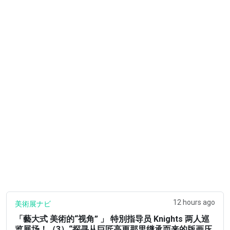
12 hours ago
美術展ナビ
「藝大式 美術的“视角” 」 特別指导员 Knights 两人巡
览展场！（3）“探寻从巨匠高更那里继承而来的版画压