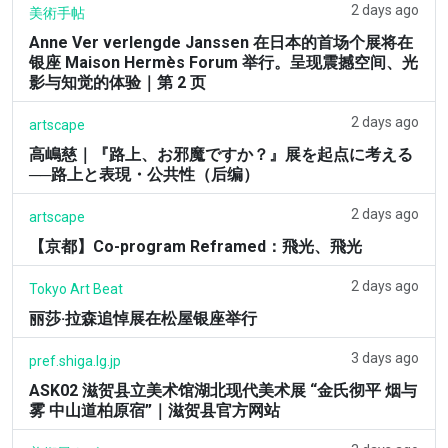
2 days ago
美術手帖
Anne Ver verlengde Janssen 在日本的首场个展将在
银座 Maison Hermès Forum 举行。呈现震撼空间、光
影与知觉的体验｜第 2 页
2 days ago
artscape
高嶋慈｜『路上、お邪魔ですか？』展を起点に考える
──路上と表現・公共性（后编）
2 days ago
artscape
【京都】Co-program Reframed：飛光、飛光
2 days ago
Tokyo Art Beat
丽莎·拉森追悼展在松屋银座举行
3 days ago
pref.shiga.lg.jp
ASK02 滋贺县立美术馆湖北现代美术展 “金氏彻平 烟与
雾 中山道柏原宿”｜滋贺县官方网站