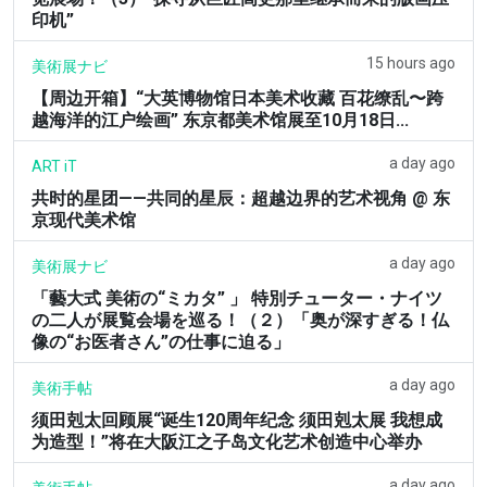
印机”
15 hours ago
美術展ナビ
【周边开箱】“大英博物馆日本美术收藏 百花缭乱〜跨
越海洋的江户绘画” 东京都美术馆展至10月18日...
a day ago
ART iT
共时的星团——共同的星辰：超越边界的艺术视角 @ 东
京现代美术馆
a day ago
美術展ナビ
「藝大式 美術の“ミカタ” 」 特別チューター・ナイツ
の二人が展覧会場を巡る！（２）「奥が深すぎる！仏
像の“お医者さん”の仕事に迫る」
a day ago
美術手帖
须田剋太回顾展“诞生120周年纪念 须田剋太展 我想成
为造型！”将在大阪江之子岛文化艺术创造中心举办
a day ago