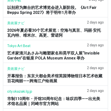
美術手帖
以别府为舞台的艺术博览会进入新阶段。《Art Fair
Beppu Spring 2027》将于明年1月举办
2 days ago
美術展ナビ
2026年夏必看30个艺术展览：空海与真言、玛丽·安托
瓦内特、维米尔、高更、雷诺阿
2 days ago
Tokyo Art Beat
艺术家清川あさみ与雕塑家名和晃平双人展“Invisible
Garden”在银座 POLA Museum Annex 举办
2 days ago
美術展ナビ
开幕报告：东京大都会美术馆英国博物馆日本艺术收藏
百花绚丽——跨海江户绘画展
2 days ago
city.okazaki.lg.jp
市制110周年・开馆30周年纪念：咏叹四季——出光美
术馆名品展｜冈崎市官方网站