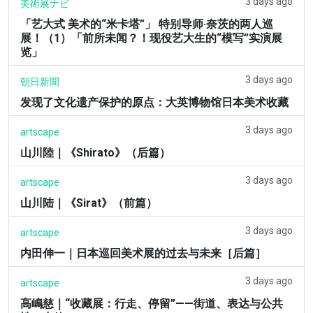
3 days ago
美術展ナビ
「艺大式 美术的“米卡塔”」 特别导师·奈茨的两人巡
展！（1）「前所未闻？！现役艺大生的“模写”实演展
览」
3 days ago
朝日新聞
发现了文化遗产保护的原点：大英博物馆日本美术收藏
3 days ago
artscape
山川陸｜《Shirato》（后篇）
3 days ago
artscape
山川陆｜《Sirat》（前篇）
3 days ago
artscape
内田伸一｜日本巡回美术展的过去与未来［后篇］
3 days ago
artscape
高嶋慈｜“收藏展：行走、停留”——街道、表达与公共