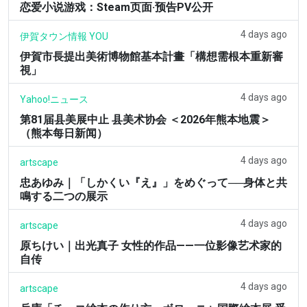
恋爱小说游戏：Steam页面·预告PV公开
4 days ago
伊賀タウン情報 YOU
伊賀市長提出美術博物館基本計畫「構想需根本重新審
視」
4 days ago
Yahoo!ニュース
第81届县美展中止 县美术协会 ＜2026年熊本地震＞
（熊本每日新闻）
4 days ago
artscape
忠あゆみ｜「しかくい『え』」をめぐって──身体と共
鳴する二つの展示
4 days ago
artscape
原ちけい｜出光真子 女性的作品——一位影像艺术家的
自传
4 days ago
artscape