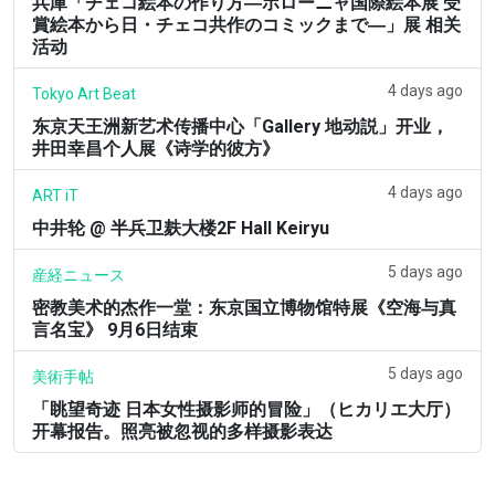
兵庫「チェコ絵本の作り方―ボローニャ国際絵本展 受
賞絵本から日・チェコ共作のコミックまで―」展 相关
活动
4 days ago
Tokyo Art Beat
东京天王洲新艺术传播中心「Gallery 地动説」开业，
井田幸昌个人展《诗学的彼方》
4 days ago
ART iT
中井轮 @ 半兵卫麸大楼2F Hall Keiryu
5 days ago
産経ニュース
密教美术的杰作一堂：东京国立博物馆特展《空海与真
言名宝》 9月6日结束
5 days ago
美術手帖
「眺望奇迹 日本女性摄影师的冒险」（ヒカリエ大厅）
开幕报告。照亮被忽视的多样摄影表达