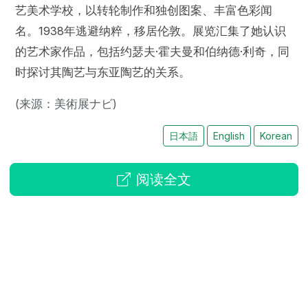
艺美术学校，以转轮制作和独创图案、丰富色彩闻
名。1938年逃避纳粹，移居伦敦。展览汇集了她认识
的艺术家作品，包括约瑟夫·霍夫曼和伯纳德·利奇，同
时探讨其陶艺与东亚陶艺的关系。
(来源：美術展ナビ)
日本語
English
Korean
阅读全文