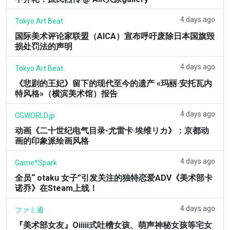
4 days ago
Tokyo Art Beat
国际美术评论家联盟（AICA）宣布呼吁废除日本国旗毁
损处罚法的声明
4 days ago
Tokyo Art Beat
《悲剧的王妃》留下的现代至今的遗产 «玛丽·安托瓦内
特风格»（横滨美术馆）报告
4 days ago
CGWORLD.jp
动画《二十世纪电气目录-尤雷卡·埃维リカ》：京都动
画的印象派绘画风格
4 days ago
Game*Spark
全员“ otaku 女子”引发关注的独特恋爱ADV《美术部卡
诺乔》在Steam上线！
4 days ago
ファミ通
『美术部女友』Oiiiii式吐槽女孩、萌声神秘女孩等宅女