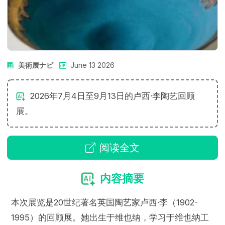
美術展ナビ
June 13 2026
2026年7月4日至9月13日的卢西·李陶艺回顾
展。
阅读全文
内容摘要
本次展览是20世纪著名英国陶艺家卢西·李（1902-
1995）的回顾展。她出生于维也纳，学习于维也纳工