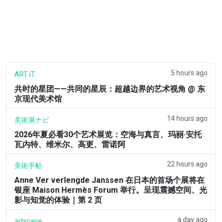
5 hours ago
ART iT
共时的星团——共同的星辰：超越边界的艺术视角 @ 东
京现代美术馆
14 hours ago
美術展ナビ
2026年夏必看30个艺术展览：空海与真言、玛丽·安托
瓦内特、维米尔、高更、雷诺阿
22 hours ago
美術手帖
Anne Ver verlengde Janssen 在日本的首场个展将在
银座 Maison Hermès Forum 举行。呈现震撼空间、光
影与知觉的体验｜第 2 页
a day ago
artscape