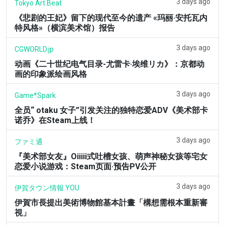
3 days ago
Tokyo Art Beat
《悲剧的王妃》留下的现代至今的遗产 «玛丽·安托瓦内
特风格»（横滨美术馆）报告
3 days ago
CGWORLD.jp
动画《二十世纪电气目录-尤雷卡·埃维リカ》：京都动
画的印象派绘画风格
3 days ago
Game*Spark
全员“ otaku 女子”引发关注的独特恋爱ADV《美术部卡
诺乔》在Steam上线！
3 days ago
ファミ通
『美术部女友』Oiiiii式吐槽女孩、萌声神秘女孩等宅女
恋爱小说游戏：Steam页面·预告PV公开
3 days ago
伊賀タウン情報 YOU
伊賀市長提出美術博物館基本計畫「構想需根本重新審
視」