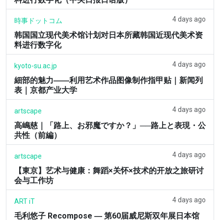
4 days ago
時事ドットコム
韩国国立现代美术馆计划对日本所藏韩国近现代美术资
料进行数字化
4 days ago
kyoto-su.ac.jp
細部的魅力――利用艺术作品图像制作指甲贴｜新闻列
表｜京都产业大学
4 days ago
artscape
高嶋慈｜「路上、お邪魔ですか？」──路上と表現・公
共性（前編）
4 days ago
artscape
【東京】艺术与健康：舞蹈×关怀×技术的开放之旅研讨
会与工作坊
4 days ago
ART iT
毛利悠子 Recompose ― 第60届威尼斯双年展日本馆