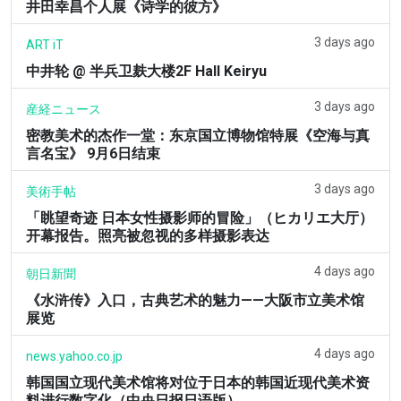
井田幸昌个人展《诗学的彼方》
3 days ago
ART iT
中井轮 @ 半兵卫麸大楼2F Hall Keiryu
3 days ago
産経ニュース
密教美术的杰作一堂：东京国立博物馆特展《空海与真
言名宝》 9月6日结束
3 days ago
美術手帖
「眺望奇迹 日本女性摄影师的冒险」（ヒカリエ大厅）
开幕报告。照亮被忽视的多样摄影表达
4 days ago
朝日新聞
《水浒传》入口，古典艺术的魅力——大阪市立美术馆
展览
4 days ago
news.yahoo.co.jp
韩国国立现代美术馆将对位于日本的韩国近现代美术资
料进行数字化（中央日报日语版）