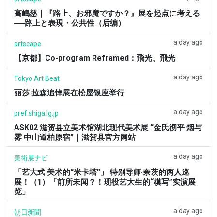
高嶋慈｜『路上、お邪魔ですか？』展を起点に考える
──路上と表現・公共性（后编）
a day ago
artscape
【京都】Co-program Reframed：飛光、飛光
a day ago
Tokyo Art Beat
丽莎·拉森追悼展在松屋银座举行
a day ago
pref.shiga.lg.jp
ASK02 滋贺县立美术馆湖北现代美术展 “金氏彻平 烟与
雾 中山道柏原宿”｜滋贺县官方网站
a day ago
美術展ナビ
「艺大式 美术的“米卡塔”」 特别导师·奈茨的两人巡
展！（1）「前所未闻？！现役艺大生的“模写”实演展
览」
a day ago
朝日新聞