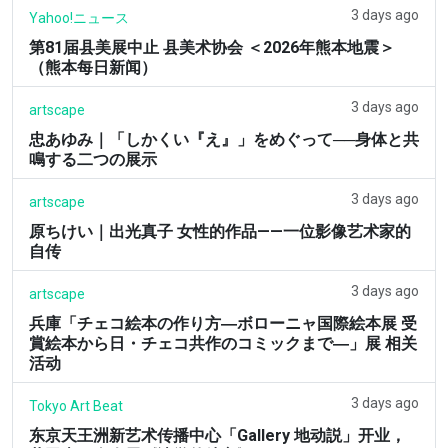
3 days ago
Yahoo!ニュース
第81届县美展中止 县美术协会 ＜2026年熊本地震＞
（熊本每日新闻）
3 days ago
artscape
忠あゆみ｜「しかくい『え』」をめぐって──身体と共
鳴する二つの展示
3 days ago
artscape
原ちけい｜出光真子 女性的作品——一位影像艺术家的
自传
3 days ago
artscape
兵庫「チェコ絵本の作り方―ボローニャ国際絵本展 受
賞絵本から日・チェコ共作のコミックまで―」展 相关
活动
3 days ago
Tokyo Art Beat
东京天王洲新艺术传播中心「Gallery 地动説」开业，