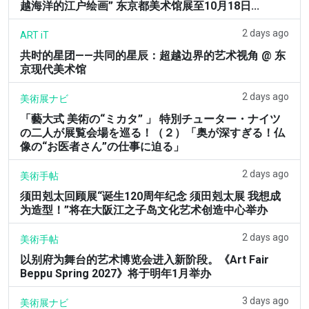
越海洋的江户绘画” 东京都美术馆展至10月18日...
2 days ago
ART iT
共时的星团——共同的星辰：超越边界的艺术视角 @ 东
京现代美术馆
2 days ago
美術展ナビ
「藝大式 美術の“ミカタ” 」 特別チューター・ナイツ
の二人が展覧会場を巡る！（２）「奥が深すぎる！仏
像の“お医者さん”の仕事に迫る」
2 days ago
美術手帖
须田剋太回顾展“诞生120周年纪念 须田剋太展 我想成
为造型！”将在大阪江之子岛文化艺术创造中心举办
2 days ago
美術手帖
以别府为舞台的艺术博览会进入新阶段。《Art Fair
Beppu Spring 2027》将于明年1月举办
3 days ago
美術展ナビ