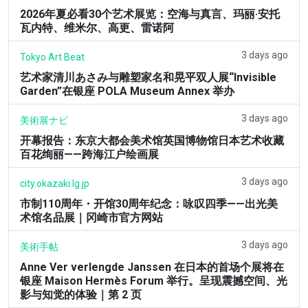
2026年夏必看30个艺术展览：空海与真言、玛丽·安托
瓦内特、维米尔、高更、雷诺阿
3 days ago
Tokyo Art Beat
艺术家清川あさみ与雕塑家名和晃平双人展“Invisible
Garden”在银座 POLA Museum Annex 举办
3 days ago
美術展ナビ
开幕报告：东京大都会美术馆英国博物馆日本艺术收藏
百花绚丽——跨海江户绘画展
3 days ago
city.okazaki.lg.jp
市制110周年・开馆30周年纪念：咏叹四季——出光美
术馆名品展｜冈崎市官方网站
3 days ago
美術手帖
Anne Ver verlengde Janssen 在日本的首场个展将在
银座 Maison Hermès Forum 举行。呈现震撼空间、光
影与知觉的体验｜第 2 页