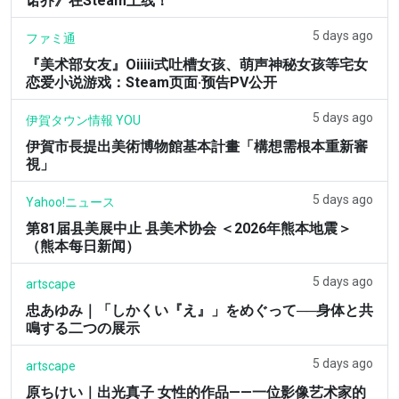
诺乔》在Steam上线！
5 days ago
ファミ通
『美术部女友』Oiiiii式吐槽女孩、萌声神秘女孩等宅女
恋爱小说游戏：Steam页面·预告PV公开
5 days ago
伊賀タウン情報 YOU
伊賀市長提出美術博物館基本計畫「構想需根本重新審
視」
5 days ago
Yahoo!ニュース
第81届县美展中止 县美术协会 ＜2026年熊本地震＞
（熊本每日新闻）
5 days ago
artscape
忠あゆみ｜「しかくい『え』」をめぐって──身体と共
鳴する二つの展示
5 days ago
artscape
原ちけい｜出光真子 女性的作品——一位影像艺术家的