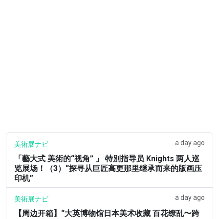
a day ago
美術展ナビ
「藝大式 美術的“视角” 」 特別指导员 Knights 两人巡
览展场！（3）“探寻从巨匠高更那里继承而来的版画压
印机”
a day ago
美術展ナビ
【周边开箱】“大英博物馆日本美术收藏 百花缭乱〜跨