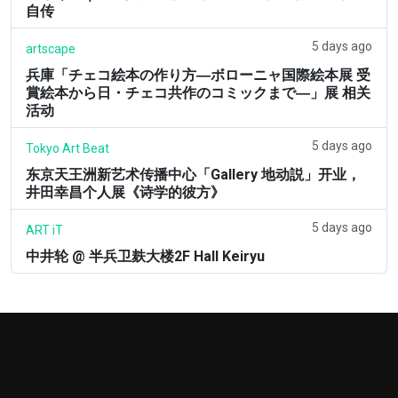
自传
5 days ago
artscape
兵庫「チェコ絵本の作り方―ボローニャ国際絵本展 受
賞絵本から日・チェコ共作のコミックまで―」展 相关
活动
5 days ago
Tokyo Art Beat
东京天王洲新艺术传播中心「Gallery 地动説」开业，
井田幸昌个人展《诗学的彼方》
5 days ago
ART iT
中井轮 @ 半兵卫麸大楼2F Hall Keiryu