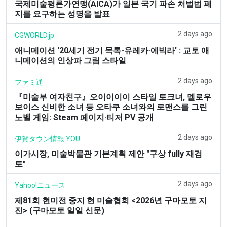
국제미술평론가연맹(AICA)가 일본 국기 파손 처벌법 폐
지를 요구하는 성명을 발표
2 days ago
CGWORLD.jp
애니메이션 '20세기 전기 목록-유레카·에빅라' : 교토 애
니메이션의 인상파 그림 스타일
2 days ago
ファミ通
『미술부 여자친구』오이이이이 스타일 토크녀, 멜로우
보이스 신비한 소녀 등 오타쿠 소녀와의 로맨스를 그린
노벨 게임: Steam 페이지·티저 PV 공개
2 days ago
伊賀タウン情報 YOU
이가시장, 미술박물관 기본계획 제안 "구상 fully 재검
토"
2 days ago
Yahoo!ニュース
제81회 현미전 중지 현 미술협회 <2026년 구마모토 지
진> (구마모토 일일 신문)