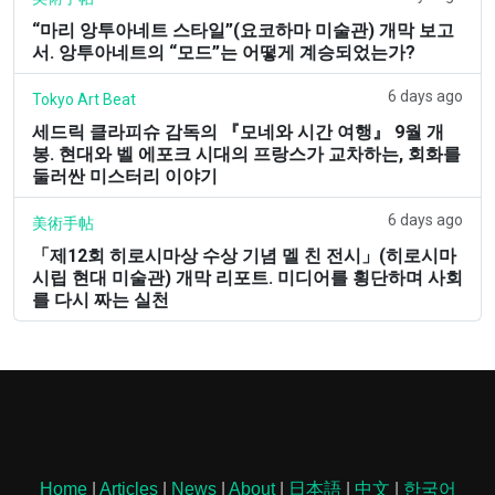
“마리 앙투아네트 스타일”(요코하마 미술관) 개막 보고
서. 앙투아네트의 “모드”는 어떻게 계승되었는가?
6 days ago
Tokyo Art Beat
세드릭 클라피슈 감독의 『모네와 시간 여행』 9월 개
봉. 현대와 벨 에포크 시대의 프랑스가 교차하는, 회화를
둘러싼 미스터리 이야기
6 days ago
美術手帖
「제12회 히로시마상 수상 기념 멜 친 전시」(히로시마
시립 현대 미술관) 개막 리포트. 미디어를 횡단하며 사회
를 다시 짜는 실천
Home
|
Articles
|
News
|
About
|
日本語
|
中文
|
한국어