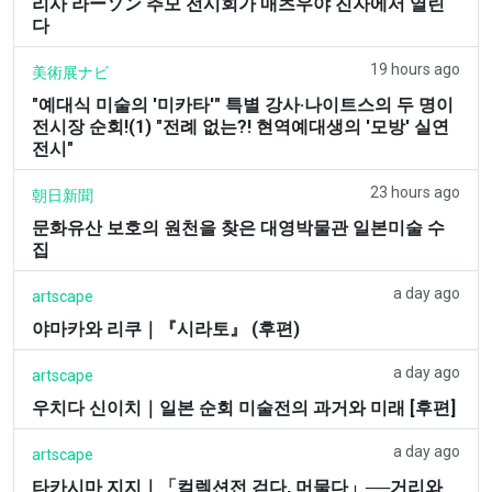
리사 라ーソン 추모 전시회가 매츠우야 진자에서 열린
다
19 hours ago
美術展ナビ
"예대식 미술의 '미카타'" 특별 강사·나이트스의 두 명이
전시장 순회!(1) "전례 없는?! 현역예대생의 '모방' 실연
전시"
23 hours ago
朝日新聞
문화유산 보호의 원천을 찾은 대영박물관 일본미술 수
집
a day ago
artscape
야마카와 리쿠｜『시라토』 (후편)
a day ago
artscape
우치다 신이치｜일본 순회 미술전의 과거와 미래 [후편]
a day ago
artscape
타카시마 지지｜「컬렉션전 걷다, 머물다」──거리와