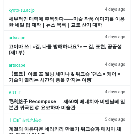
4 days ago
kyoto-su.ac.jp
세부적인 매력에 주목하다――미술 작품 이미지를 이용
한 네일 팁 제작｜뉴스 목록｜교토 산기 대학
4 days ago
artscape
고이마 쓰 | «길, 나를 방해하나요?» — 길, 표현, 공공성
(제1부)
4 days ago
artscape
【토쿄】아트 포 웰빙 세미나 & 워크숍 '댄스 × 케어 ×
기술이 열리는 시간의 층을 만지는 여행'
4 days ago
ART iT
毛利悠子 Recompose ― 제60회 베네치아 비엔날레 일
본관 귀국전 @ 요코하마 미술관
5 days ago
十日町市観光協会
계절의 아름다운 네리키리 만들기 워크숍과 매치아 체