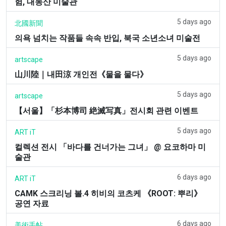
험, 대동산 미술관
5 days ago
北國新聞
의욕 넘치는 작품들 속속 반입, 북국 소년소녀 미술전
5 days ago
artscape
山川陸｜내田涼 개인전《물을 물다》
5 days ago
artscape
【서울】「杉本博司 絶滅写真」전시회 관련 이벤트
5 days ago
ART iT
컬렉션 전시 「바다를 건너가는 그녀」 @ 요코하마 미
술관
6 days ago
ART iT
CAMK 스크리닝 볼.4 히비의 코츠케 《ROOT: 뿌리》
공연 자료
6 days ago
美術手帖