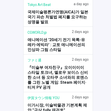
a day ago
Tokyo Art Beat
국제미술평론가연맹(AICA)가 일본
국기 파손 처벌법 폐지를 요구하는
성명을 발표
2 days ago
CGWORLD.jp
애니메이션 '20세기 전기 목록-유
레카·에빅라' : 교토 애니메이션의
인상파 그림 스타일
2 days ago
ファミ通
『미술부 여자친구』오이이이이
스타일 토크녀, 멜로우 보이스 신비
한 소녀 등 오타쿠 소녀와의 로맨스
를 그린 노벨 게임: Steam 페이지·
티저 PV 공개
2 days ago
伊賀タウン情報 YOU
이가시장, 미술박물관 기본계획 제
안 "구상 fully 재검토"