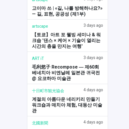
고이마 쓰 | «길, 나를 방해하나요?»
— 길, 표현, 공공성 (제1부)
3 days ago
artscape
【토쿄】아트 포 웰빙 세미나 & 워
크숍 '댄스 × 케어 × 기술이 열리는
시간의 층을 만지는 여행'
3 days ago
ART iT
毛利悠子 Recompose ― 제60회
베네치아 비엔날레 일본관 귀국전
@ 요코하마 미술관
4 days ago
十日町市観光協会
계절의 아름다운 네리키리 만들기
워크숍과 매치아 체험, 대동산 미술
관
4 days ago
北國新聞