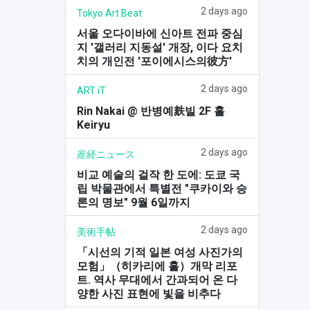
2 days ago
Tokyo Art Beat
서울 오다이바에 신아트 전파 중심
지 '갤러리 지동설' 개장, 이다 요치
치의 개인전 '포이에시스의彼方'
2 days ago
ART iT
Rin Nakai @ 반병예麸빌 2F 홀
Keiryu
2 days ago
産経ニュース
비교 예술의 걸작 한 도에: 도쿄 국
립 박물관에서 특별전 "쿠카이와 승
론의 명보" 9월 6일까지
2 days ago
美術手帖
「시선의 기적 일본 여성 사진가의
모험」（히카리에 홀）개막 리포
트. 역사 무대에서 간과되어 온 다
양한 사진 표현에 빛을 비추다