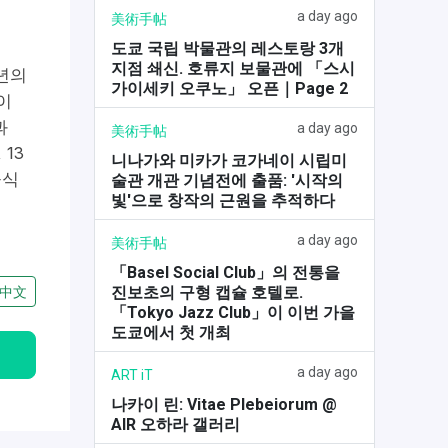
a day ago
美術手帖
도쿄 국립 박물관의 레스토랑 3개
지점 쇄신. 호류지 보물관에 「스시
년의
가이세키 오쿠노」 오픈｜Page 2
이
과
a day ago
美術手帖
13
니나가와 미카가 코가네이 시립미
공식
술관 개관 기념전에 출품: '시작의
빛'으로 창작의 근원을 추적하다
a day ago
美術手帖
「Basel Social Club」의 전통을
진보초의 구형 캡슐 호텔로.
中文
「Tokyo Jazz Club」이 이번 가을
도쿄에서 첫 개최
a day ago
ART iT
나카이 린: Vitae Plebeiorum @
AIR 오하라 갤러리