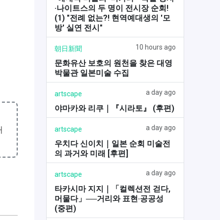
·나이트스의 두 명이 전시장 순회!
(1) "전례 없는?! 현역예대생의 '모
방' 실연 전시"
10 hours ago
朝日新聞
문화유산 보호의 원천을 찾은 대영
박물관 일본미술 수집
a day ago
artscape
야마카와 리쿠｜『시라토』 (후편)
a day ago
개
artscape
우치다 신이치｜일본 순회 미술전
의 과거와 미래 [후편]
a day ago
artscape
타카시마 지지｜「컬렉션전 걷다,
머물다」──거리와 표현·공공성
(중편)