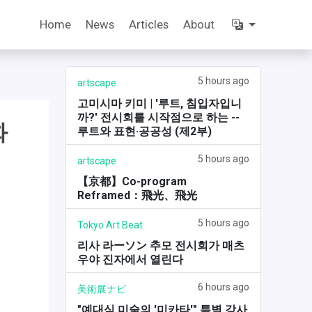
Home
News
Articles
About
5 hours ago
artscape
고미시마 키미 | '루트, 침입자입니
까?' 전시회를 시작점으로 하는 --
화
루트와 표현·공공성 (제2부)
5 hours ago
artscape
【京都】Co-program
Reframed：飛光、飛光
5 hours ago
Tokyo Art Beat
리사 라ーソン 추모 전시회가 매츠
우야 진자에서 열린다
6 hours ago
美術展ナビ
"예대식 미술의 '미카타'" 특별 강사