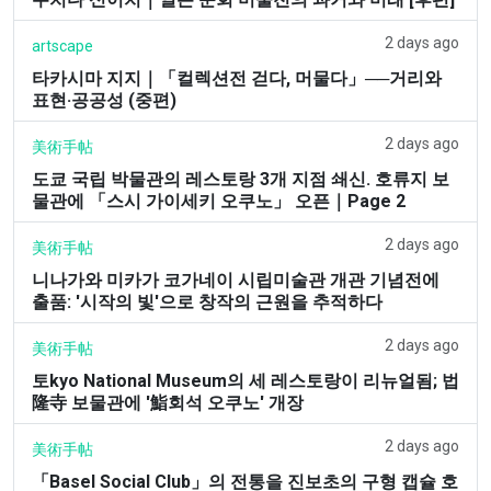
2 days ago
artscape
타카시마 지지｜「컬렉션전 걷다, 머물다」──거리와
표현·공공성 (중편)
2 days ago
美術手帖
도쿄 국립 박물관의 레스토랑 3개 지점 쇄신. 호류지 보
물관에 「스시 가이세키 오쿠노」 오픈｜Page 2
2 days ago
美術手帖
니나가와 미카가 코가네이 시립미술관 개관 기념전에
출품: '시작의 빛'으로 창작의 근원을 추적하다
2 days ago
美術手帖
토kyo National Museum의 세 레스토랑이 리뉴얼됨; 법
隆寺 보물관에 '鮨회석 오쿠노' 개장
2 days ago
美術手帖
「Basel Social Club」의 전통을 진보초의 구형 캡슐 호