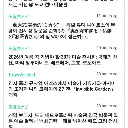
서는 시선 @ 도쿄 현대미술관
11 hours ago
美術展ナビ
「藝大式 美術の“ミカタ” 」 특별 튜터 나이트스의 두
명이 전시장 방문을 순회!(2) 「奥が深すぎる！仏像
の“お医者さん”의 일 work에 접근하다」
20 hours ago
美術展ナビ
2026년 여름 꼭 가봐야 할 30개 미술 전시회: 공해와 신
요, 마리 앙투아네트, 베르메어, 고흐, 르노아르
23 hours ago
Tokyo Art Beat
긴자 폴라 뮤지엄 아넥스에서 미술가 키요카와 아사미
와 조각가 나와 코헤이의 2인전 「Invisible Garden」
개최
23 hours ago
美術展ナビ
개막 보고서: 도쿄 메트로폴리탄 미술관 영국 박물관 일
본 예술 컬렉션 백화연란 – 해를 넘어선 에도 그림 전시
회