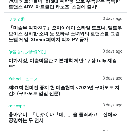
전체 히로인들이 “otaku 여학생”으로 주목받는 독특한
로맨스 ADV ‘아트클럽 카노조’ 스팀에 출시!
3 days ago
ファミ通
『미술부 여자친구』오이이이이 스타일 토크녀, 멜로우
보이스 신비한 소녀 등 오타쿠 소녀와의 로맨스를 그린
노벨 게임: Steam 페이지·티저 PV 공개
3 days ago
伊賀タウン情報 YOU
이가시장, 미술박물관 기본계획 제안 "구상 fully 재검
토"
3 days ago
Yahoo!ニュース
제81회 현미전 중지 현 미술협회 <2026년 구마모토 지
진> (구마모토 일일 신문)
3 days ago
artscape
충아유미 | 「しかくい『에』」을 둘러싸고 ─ 신체와
공명하는 두 전시