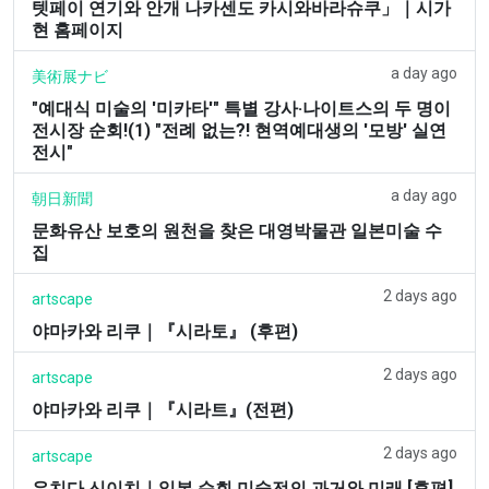
텟페이 연기와 안개 나카센도 카시와바라슈쿠」｜시가
현 홈페이지
a day ago
美術展ナビ
"예대식 미술의 '미카타'" 특별 강사·나이트스의 두 명이
전시장 순회!(1) "전례 없는?! 현역예대생의 '모방' 실연
전시"
a day ago
朝日新聞
문화유산 보호의 원천을 찾은 대영박물관 일본미술 수
집
2 days ago
artscape
야마카와 리쿠｜『시라토』 (후편)
2 days ago
artscape
야마카와 리쿠｜『시라트』(전편)
2 days ago
artscape
우치다 신이치｜일본 순회 미술전의 과거와 미래 [후편]