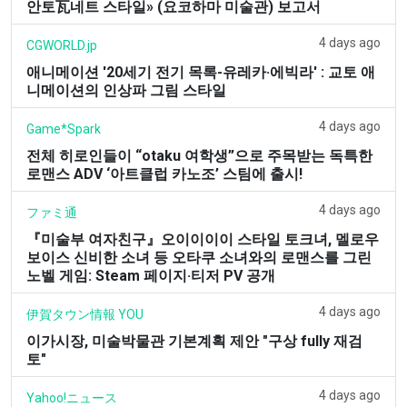
안토瓦네트 스타일» (요코하마 미술관) 보고서
4 days ago
CGWORLD.jp
애니메이션 '20세기 전기 목록-유레카·에빅라' : 교토 애
니메이션의 인상파 그림 스타일
4 days ago
Game*Spark
전체 히로인들이 “otaku 여학생”으로 주목받는 독특한
로맨스 ADV ‘아트클럽 카노조’ 스팀에 출시!
4 days ago
ファミ通
『미술부 여자친구』오이이이이 스타일 토크녀, 멜로우
보이스 신비한 소녀 등 오타쿠 소녀와의 로맨스를 그린
노벨 게임: Steam 페이지·티저 PV 공개
4 days ago
伊賀タウン情報 YOU
이가시장, 미술박물관 기본계획 제안 "구상 fully 재검
토"
4 days ago
Yahoo!ニュース