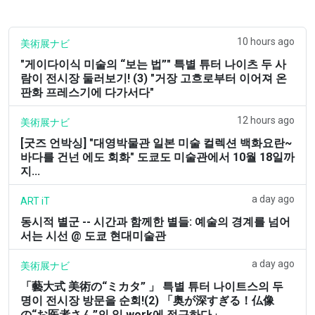
10 hours ago
美術展ナビ
"게이다이식 미술의 “보는 법”" 특별 튜터 나이츠 두 사
람이 전시장 둘러보기! (3) "거장 고흐로부터 이어져 온
판화 프레스기에 다가서다"
12 hours ago
美術展ナビ
[굿즈 언박싱] "대영박물관 일본 미술 컬렉션 백화요란~
바다를 건넌 에도 회화" 도쿄도 미술관에서 10월 18일까
지...
a day ago
ART iT
동시적 별군 -- 시간과 함께한 별들: 예술의 경계를 넘어
서는 시선 @ 도쿄 현대미술관
a day ago
美術展ナビ
「藝大式 美術の“ミカタ” 」 특별 튜터 나이트스의 두
명이 전시장 방문을 순회!(2) 「奥が深すぎる！仏像
の“お医者さん”의 일 work에 접근하다」