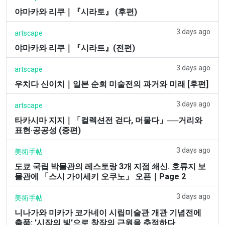
야마카와 리쿠｜『시라토』 (후편)
3 days ago
artscape
야마카와 리쿠｜『시라트』(전편)
3 days ago
artscape
우치다 신이치｜일본 순회 미술전의 과거와 미래 [후편]
3 days ago
artscape
타카시마 지지｜「컬렉션전 걷다, 머물다」──거리와
표현·공공성 (중편)
3 days ago
美術手帖
도쿄 국립 박물관의 레스토랑 3개 지점 쇄신. 호류지 보
물관에 「스시 가이세키 오쿠노」 오픈｜Page 2
3 days ago
美術手帖
니나가와 미카가 코가네이 시립미술관 개관 기념전에
출품: '시작의 빛'으로 창작의 근원을 추적하다