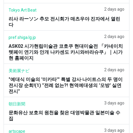
2 days ago
Tokyo Art Beat
리사 라ーソン 추모 전시회가 매츠우야 진자에서 열린
다
2 days ago
pref.shiga.lg.jp
ASK02 시가현립미술관 코호쿠 현대미술전 「카네이치
텟페이 연기와 안개 나카센도 카시와바라슈쿠」｜시가
현 홈페이지
2 days ago
美術展ナビ
"예대식 미술의 '미카타'" 특별 강사·나이트스의 두 명이
전시장 순회!(1) "전례 없는?! 현역예대생의 '모방' 실연
전시"
3 days ago
朝日新聞
문화유산 보호의 원천을 찾은 대영박물관 일본미술 수
집
3 days ago
artscape