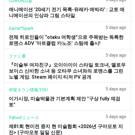
CGWORLD.jp
애니메이션 '20세기 전기 목록-유레카·에빅라' : 교토 애
니메이션의 인상파 그림 스타일
5 days ago
Game*Spark
전체 히로인들이 “otaku 여학생”으로 주목받는 독특한
로맨스 ADV ‘아트클럽 카노조’ 스팀에 출시!
5 days ago
ファミ通
『미술부 여자친구』오이이이이 스타일 토크녀, 멜로우
보이스 신비한 소녀 등 오타쿠 소녀와의 로맨스를 그린
노벨 게임: Steam 페이지·티저 PV 공개
5 days ago
伊賀タウン情報 YOU
이가시장, 미술박물관 기본계획 제안 "구상 fully 재검
토"
5 days ago
Yahoo!ニュース
제81회 현미전 중지 현 미술협회 <2026년 구마모토 지
진> (구마모토 일일 신문)