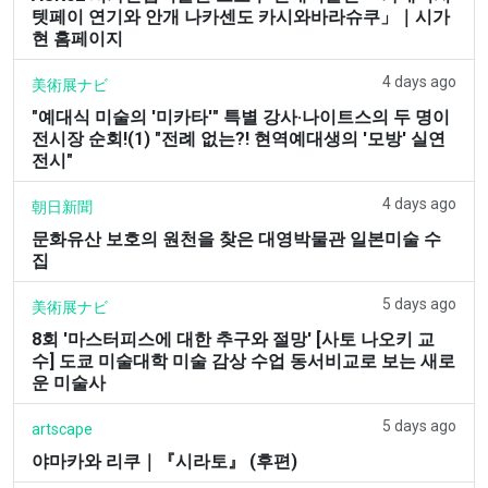
텟페이 연기와 안개 나카센도 카시와바라슈쿠」｜시가
현 홈페이지
4 days ago
美術展ナビ
"예대식 미술의 '미카타'" 특별 강사·나이트스의 두 명이
전시장 순회!(1) "전례 없는?! 현역예대생의 '모방' 실연
전시"
4 days ago
朝日新聞
문화유산 보호의 원천을 찾은 대영박물관 일본미술 수
집
5 days ago
美術展ナビ
8회 '마스터피스에 대한 추구와 절망' [사토 나오키 교
수] 도쿄 미술대학 미술 감상 수업 동서비교로 보는 새로
운 미술사
5 days ago
artscape
야마카와 리쿠｜『시라토』 (후편)