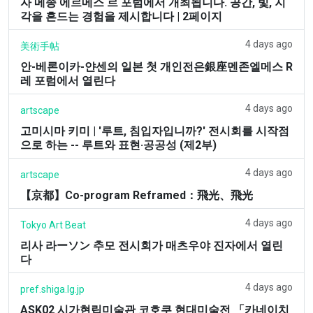
자 메종 에르메스 르 포럼에서 개최됩니다. 공간, 빛, 지
각을 흔드는 경험을 제시합니다 | 2페이지
4 days ago
美術手帖
안-베론이카-얀센의 일본 첫 개인전은銀座멘존엘메스 R
레 포럼에서 열린다
4 days ago
artscape
고미시마 키미 | '루트, 침입자입니까?' 전시회를 시작점
으로 하는 -- 루트와 표현·공공성 (제2부)
4 days ago
artscape
【京都】Co-program Reframed：飛光、飛光
4 days ago
Tokyo Art Beat
리사 라ーソン 추모 전시회가 매츠우야 진자에서 열린
다
4 days ago
pref.shiga.lg.jp
ASK02 시가현립미술관 코호쿠 현대미술전 「카네이치