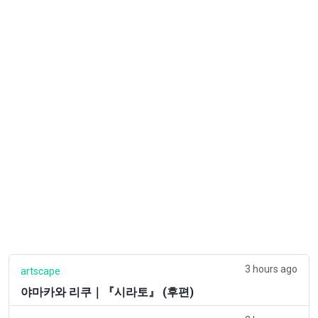
3 hours ago
artscape
야마카와 리쿠｜『시라토』 (후편)