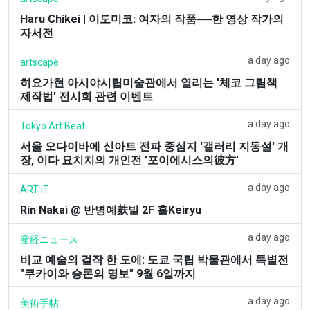
Haru Chikei | 이도미코: 여자의 작품──한 영상 작가의
자서전
a day ago
artscape
히요가현 아시야시립미술관에서 열리는 '체코 그림책
제작법' 전시회 관련 이벤트
a day ago
Tokyo Art Beat
서울 오다이바에 신아트 전파 중심지 '갤러리 지동설' 개
장, 이다 요치치의 개인전 '포이에시스의彼方'
a day ago
ART iT
Rin Nakai @ 반병예麸빌 2F 홀Keiryu
a day ago
産経ニュース
비교 예술의 걸작 한 도에: 도쿄 국립 박물관에서 특별전
"쿠카이와 승론의 명보" 9월 6일까지
a day ago
美術手帖