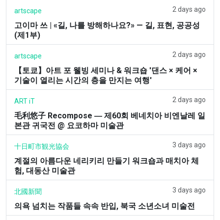
2 days ago
artscape
고이마 쓰 | «길, 나를 방해하나요?» — 길, 표현, 공공성
(제1부)
2 days ago
artscape
【토쿄】아트 포 웰빙 세미나 & 워크숍 '댄스 × 케어 ×
기술이 열리는 시간의 층을 만지는 여행'
2 days ago
ART iT
毛利悠子 Recompose ― 제60회 베네치아 비엔날레 일
본관 귀국전 @ 요코하마 미술관
3 days ago
十日町市観光協会
계절의 아름다운 네리키리 만들기 워크숍과 매치아 체
험, 대동산 미술관
3 days ago
北國新聞
의욕 넘치는 작품들 속속 반입, 북국 소년소녀 미술전