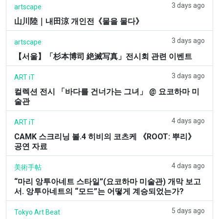
3 days ago
artscape
山川陸｜내田涼 개인전《물을 물다》
3 days ago
artscape
【서울】「杉本博司 絶滅写真」전시회 관련 이벤트
3 days ago
ART iT
컬렉션 전시 「바다를 건너가는 그녀」 @ 요코하마 미
술관
4 days ago
ART iT
CAMK 스크리닝 볼.4 히비의 코츠케 《ROOT: 뿌리》
공연 자료
4 days ago
美術手帖
“마리 앙투아네트 스타일”(요코하마 미술관) 개막 보고
서. 앙투아네트의 “모드”는 어떻게 계승되었는가?
5 days ago
Tokyo Art Beat