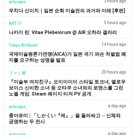
3 hours ago
artscape
우치다 신이치｜일본 순회 미술전의 과거와 미래 [후편]
5 hours ago
ART iT
나카이 린: Vitae Plebeiorum @ AIR 오하라 갤러리
14 hours ago
Tokyo Art Beat
국제미술평론가연맹(AICA)가 일본 국기 파손 처벌법 폐
지를 요구하는 성명을 발표
20 hours ago
ファミ通
『미술부 여자친구』오이이이이 스타일 토크녀, 멜로우
보이스 신비한 소녀 등 오타쿠 소녀와의 로맨스를 그린
노벨 게임: Steam 페이지·티저 PV 공개
a day ago
artscape
충아유미 | 「しかくい『에』」을 둘러싸고 ─ 신체와
공명하는 두 전시
a day ago
artscape