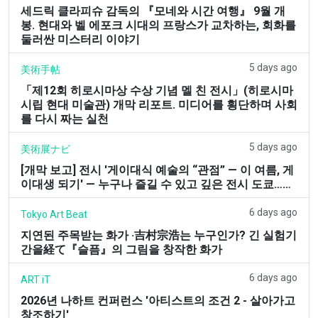
세드릭 클라피슈 감독의 『모네와 시간 여행』 9월 개
봉. 현대와 벨 에포크 시대의 프랑스가 교차하는, 회화를
둘러싼 미스터리 이야기
5 days ago
美術手帖
「제12회 히로시마상 수상 기념 멜 친 전시」(히로시마
시립 현대 미술관) 개막 리포트. 미디어를 횡단하며 사회
를 다시 짜는 실천
5 days ago
美術展ナビ
[개막 보고] 전시 '게이대식 예술의 “관점” — 이 여름, 게
이대생 되기' — 누구나 즐길 수 있고 깊은 전시 도쿄……
6 days ago
Tokyo Art Beat
지연된 주목받는 화가 ·吉村宗浩는 누구인가? 긴 실험기
간을経て『슬픔』의 그림을 창작한 화가
6 days ago
ART iT
2026년 나하트 컨퍼런스 '아티스트의 조건 2 - 살아가고
창조하기'