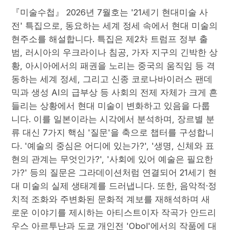
『미술수첩』 2026년 7월호는 '21세기 현대미술 사
전' 특집으로, 동요하는 세계 정세 속에서 현대 미술의
현주소를 해설합니다. 특집은 제2차 트럼프 정부 출
범, 러시아의 우크라이나 침공, 가자 지구의 긴박한 상
황, 아시아에서의 패권을 노리는 중국의 움직임 등 격
동하는 세계 정세, 그리고 신종 코로나바이러스 팬데
믹과 생성 AI의 급부상 등 사회의 전제 자체가 크게 흔
들리는 상황에서 현대 미술이 변화하고 있음을 다룹
니다. 이를 일본이라는 시각에서 분석하며, 장르별 분
류 대신 7가지 핵심 '질문'을 축으로 챕터를 구성합니
다. '예술의 중심은 어디에 있는가?', '생명, 신체와 표
현의 관계는 무엇인가?', '사회에 있어 예술은 필요한
가?' 등의 질문은 그라데이션처럼 연결되어 21세기 현
대 미술의 실제 생태계를 드러냅니다. 또한, 음악적·정
치적 조화와 주변화된 문화적 계보를 재해석하며 새
로운 이야기를 제시하는 아티스트이자 작곡가 안드리
우스 아르투냔과 도쿄 개인전 'Obol'에서의 작품에 대