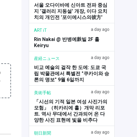
서울 오다이바에 신아트 전파 중심
지 '갤러리 지동설' 개장, 이다 요치
치의 개인전 '포이에시스의彼方'
a day ago
ART iT
Rin Nakai @ 반병예麸빌 2F 홀
Keiryu
a day ago
産経ニュース
비교 예술의 걸작 한 도에: 도쿄 국
0
립 박물관에서 특별전 "쿠카이와 승
론의 명보" 9월 6일까지
구
a day ago
美術手帖
「시선의 기적 일본 여성 사진가의
모험」（히카리에 홀）개막 리포
트. 역사 무대에서 간과되어 온 다
양한 사진 표현에 빛을 비추다
a day ago
朝日新聞