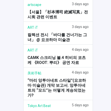
3 days ago
artscape
【서울】「杉本博司 絶滅写真」전
시회 관련 이벤트
3 days ago
ART iT
컬렉션 전시 「바다를 건너가는 그
녀」 @ 요코하마 미술관
4 days ago
ART iT
CAMK 스크리닝 볼.4 히비의 코츠
케 《ROOT: 뿌리》 공연 자료
4 days ago
美術手帖
“마리 앙투아네트 스타일”(요코하
마 미술관) 개막 보고서. 앙투아네
트의 “모드”는 어떻게 계승되었는
가?
5 days ago
Tokyo Art Beat