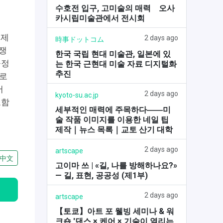
수호전 입구, 고미술의 매력 오사
카시립미술관에서 전시회
 제
2 days ago
時事ドットコム
쟁
한국 국립 현대 미술관, 일본에 있
공정
는 한국 근현대 미술 자료 디지털화
추진
으로
서
2 days ago
kyoto-su.ac.jp
포함
세부적인 매력에 주목하다――미
술 작품 이미지를 이용한 네일 팁
제작｜뉴스 목록｜교토 산기 대학
2 days ago
artscape
中文
고이마 쓰 | «길, 나를 방해하나요?»
— 길, 표현, 공공성 (제1부)
2 days ago
artscape
【토쿄】아트 포 웰빙 세미나 & 워
크숍 '댄스 × 케어 × 기술이 열리는