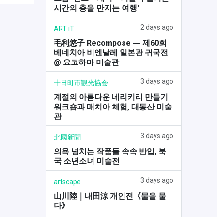
시간의 층을 만지는 여행'
2 days ago
ART iT
毛利悠子 Recompose ― 제60회
베네치아 비엔날레 일본관 귀국전
@ 요코하마 미술관
3 days ago
十日町市観光協会
계절의 아름다운 네리키리 만들기
워크숍과 매치아 체험, 대동산 미술
관
3 days ago
北國新聞
의욕 넘치는 작품들 속속 반입, 북
국 소년소녀 미술전
3 days ago
artscape
山川陸｜내田涼 개인전《물을 물
다》