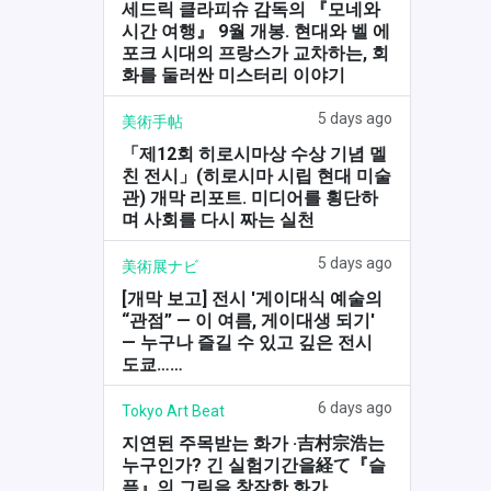
세드릭 클라피슈 감독의 『모네와
시간 여행』 9월 개봉. 현대와 벨 에
포크 시대의 프랑스가 교차하는, 회
화를 둘러싼 미스터리 이야기
5 days ago
美術手帖
「제12회 히로시마상 수상 기념 멜
친 전시」(히로시마 시립 현대 미술
관) 개막 리포트. 미디어를 횡단하
며 사회를 다시 짜는 실천
5 days ago
美術展ナビ
[개막 보고] 전시 '게이대식 예술의
“관점” — 이 여름, 게이대생 되기'
— 누구나 즐길 수 있고 깊은 전시
도쿄……
6 days ago
Tokyo Art Beat
지연된 주목받는 화가 ·吉村宗浩는
누구인가? 긴 실험기간을経て『슬
픔』의 그림을 창작한 화가