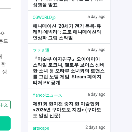
성명을 발표
a day ago
CGWORLD.jp
애니메이션 '20세기 전기 목록-유
레카·에빅라' : 교토 애니메이션의
늘어
인상파 그림 스타일
몬드
a day ago
ファミ通
체
『미술부 여자친구』오이이이이
러한
스타일 토크녀, 멜로우 보이스 신비
한 소녀 등 오타쿠 소녀와의 로맨스
 생
를 그린 노벨 게임: Steam 페이지·
티저 PV 공개
a day ago
Yahoo!ニュース
제81회 현미전 중지 현 미술협회
中文
<2026년 구마모토 지진> (구마모
토 일일 신문)
2 days ago
artscape