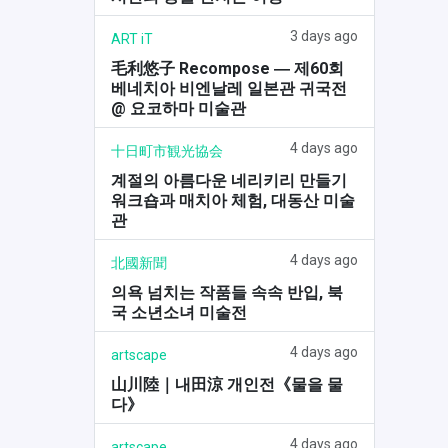
3 days ago
ART iT
毛利悠子 Recompose ― 제60회
베네치아 비엔날레 일본관 귀국전
@ 요코하마 미술관
4 days ago
十日町市観光協会
계절의 아름다운 네리키리 만들기
워크숍과 매치아 체험, 대동산 미술
관
4 days ago
北國新聞
의욕 넘치는 작품들 속속 반입, 북
국 소년소녀 미술전
4 days ago
artscape
山川陸｜내田涼 개인전《물을 물
다》
4 days ago
artscape