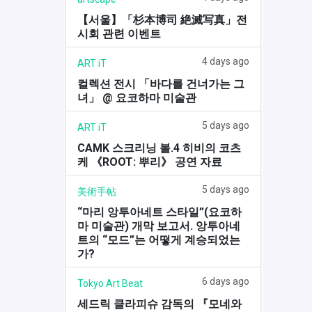
【서울】「杉本博司 絶滅写真」전
시회 관련 이벤트
4 days ago
ART iT
컬렉션 전시 「바다를 건너가는 그
녀」 @ 요코하마 미술관
5 days ago
ART iT
CAMK 스크리닝 볼.4 히비의 코츠
케 《ROOT: 뿌리》 공연 자료
5 days ago
美術手帖
“마리 앙투아네트 스타일”(요코하
마 미술관) 개막 보고서. 앙투아네
트의 “모드”는 어떻게 계승되었는
가?
6 days ago
Tokyo Art Beat
세드릭 클라피슈 감독의 『모네와