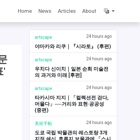
Home
News
Articles
About
24 hours ago
artscape
야마카와 리쿠｜『시라토』 (후편)
문
24 hours ago
artscape
'
우치다 신이치｜일본 순회 미술전
의 과거와 미래 [후편]
24 hours ago
artscape
타카시마 지지｜「컬렉션전 걷다,
머물다」──거리와 표현·공공성
(중편)
24 hours ago
美術手帖
도쿄 국립 박물관의 레스토랑 3개
지점 쇄신. 호류지 보물관에 「스시