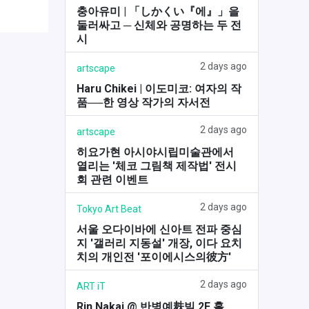
충아유미 | 「しかくい『에』」을
둘러싸고 ─ 신체와 공명하는 두 전
시
2 days ago
artscape
Haru Chikei | 이도미코: 여자의 작
품──한 영상 작가의 자서전
2 days ago
artscape
히요가현 아시야시립미술관에서
열리는 '체코 그림책 제작법' 전시
회 관련 이벤트
2 days ago
Tokyo Art Beat
서울 오다이바에 신아트 전파 중심
지 '갤러리 지동설' 개장, 이다 요치
치의 개인전 '포이에시스의彼方'
2 days ago
ART iT
Rin Nakai @ 반병예麸빌 2F 홀