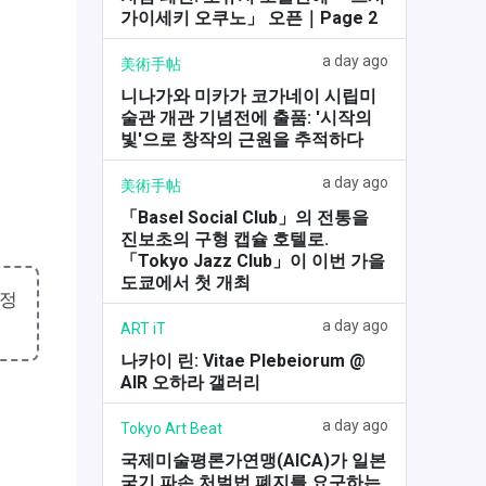
가이세키 오쿠노」 오픈｜Page 2
a day ago
美術手帖
니나가와 미카가 코가네이 시립미
술관 개관 기념전에 출품: '시작의
빛'으로 창작의 근원을 추적하다
a day ago
美術手帖
「Basel Social Club」의 전통을
진보초의 구형 캡슐 호텔로.
「Tokyo Jazz Club」이 이번 가을
도쿄에서 첫 개최
특정
a day ago
ART iT
나카이 린: Vitae Plebeiorum @
AIR 오하라 갤러리
a day ago
Tokyo Art Beat
국제미술평론가연맹(AICA)가 일본
국기 파손 처벌법 폐지를 요구하는