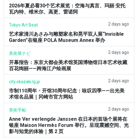
2026年夏必看30个艺术展览：空海与真言、玛丽·安托
瓦内特、维米尔、高更、雷诺阿
2 days ago
Tokyo Art Beat
艺术家清川あさみ与雕塑家名和晃平双人展“Invisible
Garden”在银座 POLA Museum Annex 举办
2 days ago
美術展ナビ
开幕报告：东京大都会美术馆英国博物馆日本艺术收藏
百花绚丽——跨海江户绘画展
2 days ago
city.okazaki.lg.jp
市制110周年・开馆30周年纪念：咏叹四季——出光美
术馆名品展｜冈崎市官方网站
2 days ago
美術手帖
Anne Ver verlengde Janssen 在日本的首场个展将在
银座 Maison Hermès Forum 举行。呈现震撼空间、光
影与知觉的体验｜第 2 页