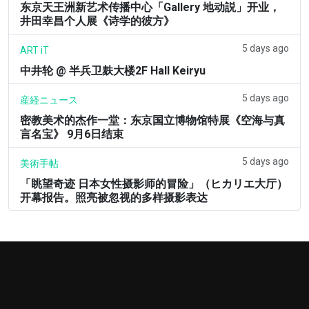
东京天王洲新艺术传播中心「Gallery 地动説」开业，
井田幸昌个人展《诗学的彼方》
5 days ago
ART iT
中井轮 @ 半兵卫麸大楼2F Hall Keiryu
5 days ago
産経ニュース
密教美术的杰作一堂：东京国立博物馆特展《空海与真
言名宝》 9月6日结束
5 days ago
美術手帖
「眺望奇迹 日本女性摄影师的冒险」（ヒカリエ大厅）
开幕报告。照亮被忽视的多样摄影表达