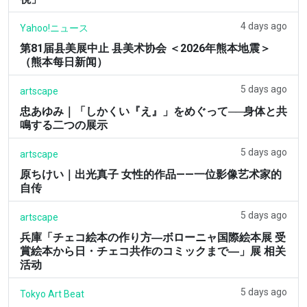
4 days ago
Yahoo!ニュース
第81届县美展中止 县美术协会 ＜2026年熊本地震＞
（熊本每日新闻）
5 days ago
artscape
忠あゆみ｜「しかくい『え』」をめぐって──身体と共
鳴する二つの展示
5 days ago
artscape
原ちけい｜出光真子 女性的作品——一位影像艺术家的
自传
5 days ago
artscape
兵庫「チェコ絵本の作り方―ボローニャ国際絵本展 受
賞絵本から日・チェコ共作のコミックまで―」展 相关
活动
5 days ago
Tokyo Art Beat