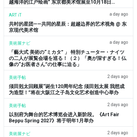
越海洋的江户绘画” 东京都美术馆展至10月18日...
a day ago
ART iT
共时的星团——共同的星辰：超越边界的艺术视角 @ 东
京现代美术馆
a day ago
美術展ナビ
「藝大式 美術の“ミカタ” 」 特別チューター・ナイツ
の二人が展覧会場を巡る！（２）「奥が深すぎる！仏
像の“お医者さん”の仕事に迫る」
2 days ago
美術手帖
须田剋太回顾展“诞生120周年纪念 须田剋太展 我想成
为造型！”将在大阪江之子岛文化艺术创造中心举办
2 days ago
美術手帖
以别府为舞台的艺术博览会进入新阶段。《Art Fair
Beppu Spring 2027》将于明年1月举办
2 days ago
美術展ナビ