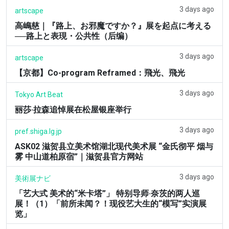
3 days ago
artscape
高嶋慈｜『路上、お邪魔ですか？』展を起点に考える
──路上と表現・公共性（后编）
3 days ago
artscape
【京都】Co-program Reframed：飛光、飛光
3 days ago
Tokyo Art Beat
丽莎·拉森追悼展在松屋银座举行
3 days ago
pref.shiga.lg.jp
ASK02 滋贺县立美术馆湖北现代美术展 “金氏彻平 烟与
雾 中山道柏原宿”｜滋贺县官方网站
3 days ago
美術展ナビ
「艺大式 美术的“米卡塔”」 特别导师·奈茨的两人巡
展！（1）「前所未闻？！现役艺大生的“模写”实演展
览」