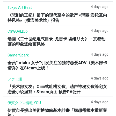
4 days ago
Tokyo Art Beat
《悲剧的王妃》留下的现代至今的遗产 «玛丽·安托瓦内
特风格»（横滨美术馆）报告
4 days ago
CGWORLD.jp
动画《二十世纪电气目录-尤雷卡·埃维リカ》：京都动
画的印象派绘画风格
4 days ago
Game*Spark
全员“ otaku 女子”引发关注的独特恋爱ADV《美术部卡
诺乔》在Steam上线！
4 days ago
ファミ通
『美术部女友』Oiiiii式吐槽女孩、萌声神秘女孩等宅女
恋爱小说游戏：Steam页面·预告PV公开
4 days ago
伊賀タウン情報 YOU
伊賀市長提出美術博物館基本計畫「構想需根本重新審
視」