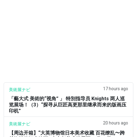
17 hours ago
美術展ナビ
「藝大式 美術的“视角” 」 特別指导员 Knights 两人巡
览展场！（3）“探寻从巨匠高更那里继承而来的版画压
印机”
20 hours ago
美術展ナビ
【周边开箱】“大英博物馆日本美术收藏 百花缭乱〜跨