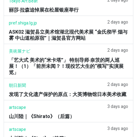
Tokyo Art Beat
丽莎·拉森追悼展在松屋银座举行
2 days ago
pref.shiga.lg.jp
ASK02 滋贺县立美术馆湖北现代美术展 “金氏彻平 烟与
雾 中山道柏原宿”｜滋贺县官方网站
2 days ago
美術展ナビ
「艺大式 美术的“米卡塔”」 特别导师·奈茨的两人巡
展！（1）「前所未闻？！现役艺大生的“模写”实演展
览」
2 days ago
朝日新聞
发现了文化遗产保护的原点：大英博物馆日本美术收藏
3 days ago
artscape
山川陸｜《Shirato》（后篇）
3 days ago
artscape