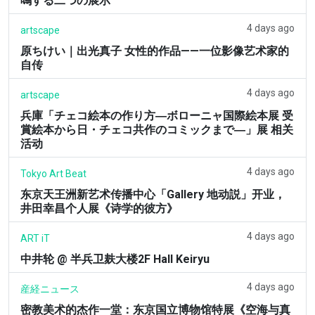
鳴する二つの展示
4 days ago
artscape
原ちけい｜出光真子 女性的作品——一位影像艺术家的
自传
4 days ago
artscape
兵庫「チェコ絵本の作り方―ボローニャ国際絵本展 受
賞絵本から日・チェコ共作のコミックまで―」展 相关
活动
4 days ago
Tokyo Art Beat
东京天王洲新艺术传播中心「Gallery 地动説」开业，
井田幸昌个人展《诗学的彼方》
4 days ago
ART iT
中井轮 @ 半兵卫麸大楼2F Hall Keiryu
4 days ago
産経ニュース
密教美术的杰作一堂：东京国立博物馆特展《空海与真