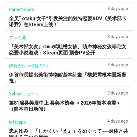
3 days ago
Game*Spark
全员“ otaku 女子”引发关注的独特恋爱ADV《美术部卡
诺乔》在Steam上线！
3 days ago
ファミ通
『美术部女友』Oiiiii式吐槽女孩、萌声神秘女孩等宅女
恋爱小说游戏：Steam页面·预告PV公开
3 days ago
伊賀タウン情報 YOU
伊賀市長提出美術博物館基本計畫「構想需根本重新審
視」
3 days ago
Yahoo!ニュース
第81届县美展中止 县美术协会 ＜2026年熊本地震＞
（熊本每日新闻）
4 days ago
artscape
忠あゆみ｜「しかくい『え』」をめぐって──身体と共