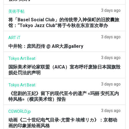
3 days ago
美術手帖
将「Basel Social Club」的传统带入神保町的旧胶囊旅
馆：“Tokyo Jazz Club”将于今秋在东京首次举办
3 days ago
ART iT
中井轮：庶民烈传 @ AIR大原gallery
3 days ago
Tokyo Art Beat
国际美术评论家联盟（AICA）宣布呼吁废除日本国旗毁
损处罚法的声明
3 days ago
Tokyo Art Beat
《悲剧的王妃》留下的现代至今的遗产 «玛丽·安托瓦内
特风格»（横滨美术馆）报告
3 days ago
CGWORLD.jp
动画《二十世纪电气目录-尤雷卡·埃维リカ》：京都动
画的印象派绘画风格