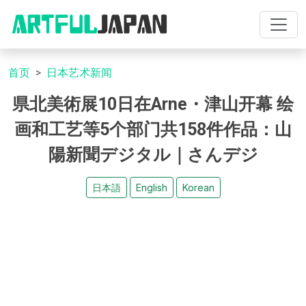
首页
日本艺术新闻
県北美術展10日在Arne・津山开幕 绘
画和工艺等5个部门共158件作品：山
陽新聞デジタル｜さんデジ
日本語
English
Korean