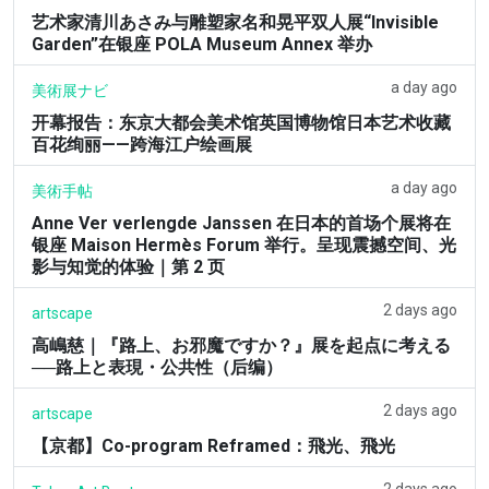
艺术家清川あさみ与雕塑家名和晃平双人展“Invisible
Garden”在银座 POLA Museum Annex 举办
a day ago
美術展ナビ
开幕报告：东京大都会美术馆英国博物馆日本艺术收藏
百花绚丽——跨海江户绘画展
a day ago
美術手帖
Anne Ver verlengde Janssen 在日本的首场个展将在
银座 Maison Hermès Forum 举行。呈现震撼空间、光
影与知觉的体验｜第 2 页
2 days ago
artscape
高嶋慈｜『路上、お邪魔ですか？』展を起点に考える
──路上と表現・公共性（后编）
2 days ago
artscape
【京都】Co-program Reframed：飛光、飛光
2 days ago