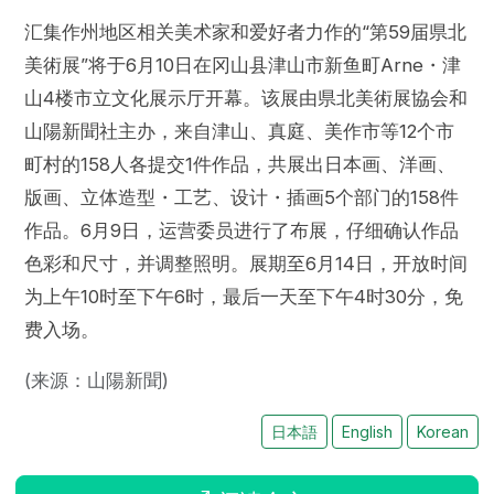
汇集作州地区相关美术家和爱好者力作的“第59届県北
美術展”将于6月10日在冈山县津山市新鱼町Arne・津
山4楼市立文化展示厅开幕。该展由県北美術展協会和
山陽新聞社主办，来自津山、真庭、美作市等12个市
町村的158人各提交1件作品，共展出日本画、洋画、
版画、立体造型・工艺、设计・插画5个部门的158件
作品。6月9日，运营委员进行了布展，仔细确认作品
色彩和尺寸，并调整照明。展期至6月14日，开放时间
为上午10时至下午6时，最后一天至下午4时30分，免
费入场。
(来源：山陽新聞)
日本語
English
Korean