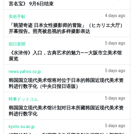
言名宝》 9月6日结束
4 days ago
美術手帖
「眺望奇迹 日本女性摄影师的冒险」（ヒカリエ大厅）
开幕报告。照亮被忽视的多样摄影表达
5 days ago
朝日新聞
《水浒传》入口，古典艺术的魅力——大阪市立美术馆
展览
5 days ago
news.yahoo.co.jp
韩国国立现代美术馆将对位于日本的韩国近现代美术资
料进行数字化（中央日报日语版）
5 days ago
時事ドットコム
韩国国立现代美术馆计划对日本所藏韩国近现代美术资
料进行数字化
5 days ago
kyoto-su.ac.jp