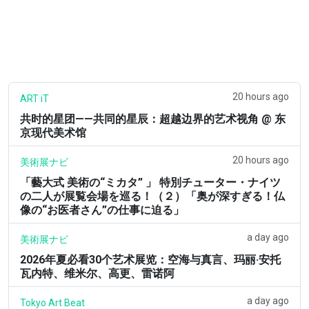
20 hours ago
ART iT
共时的星团——共同的星辰：超越边界的艺术视角 @ 东
京现代美术馆
20 hours ago
美術展ナビ
「藝大式 美術の“ミカタ” 」 特別チューター・ナイツ
の二人が展覧会場を巡る！（２）「奥が深すぎる！仏
像の“お医者さん”の仕事に迫る」
a day ago
美術展ナビ
2026年夏必看30个艺术展览：空海与真言、玛丽·安托
瓦内特、维米尔、高更、雷诺阿
a day ago
Tokyo Art Beat