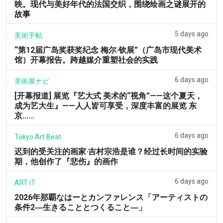
映。现代与美好年代的法国交织，围绕绘画之谜展开的
故事
5 days ago
美術手帖
“第12届广岛奖获奖纪念 梅尔·钦展”（广岛市现代美术
馆）开幕报告。跨越媒介重塑社会的实践
6 days ago
美術展ナビ
[开幕报道] 展览『艺大式 美术的“视角”——这个夏天，
成为艺大生』——人人皆可享受，深度丰富的展览 东
京……
6 days ago
Tokyo Art Beat
迟到的受关注的画家·吉村宗浩是谁？经过长时间的实验
期，他创作了『悲伤』的画作
6 days ago
ART iT
2026年那覇なはーとカンファレンス「アーティストの
条件2―生きることとつくること―」