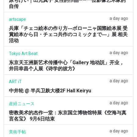
原ちけい｜出光真子 女性的作品——一位影像艺术家的
自传
a day ago
artscape
兵庫「チェコ絵本の作り方―ボローニャ国際絵本展 受
賞絵本から日・チェコ共作のコミックまで―」展 相关
活动
a day ago
Tokyo Art Beat
东京天王洲新艺术传播中心「Gallery 地动説」开业，
井田幸昌个人展《诗学的彼方》
a day ago
ART iT
中井轮 @ 半兵卫麸大楼2F Hall Keiryu
a day ago
産経ニュース
密教美术的杰作一堂：东京国立博物馆特展《空海与真
言名宝》 9月6日结束
a day ago
美術手帖