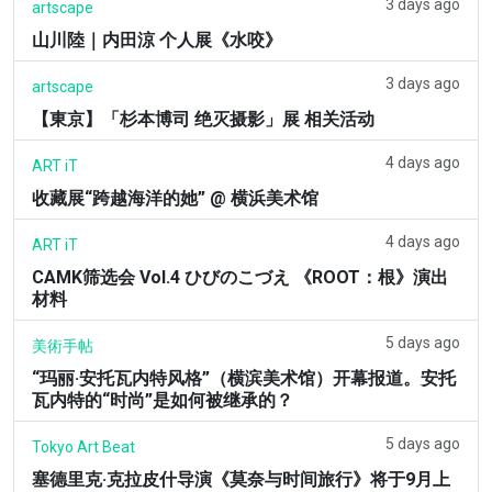
3 days ago
artscape
山川陸｜内田涼 个人展《水咬》
3 days ago
artscape
【東京】「杉本博司 绝灭摄影」展 相关活动
4 days ago
ART iT
收藏展“跨越海洋的她” @ 横浜美术馆
4 days ago
ART iT
CAMK筛选会 Vol.4 ひびのこづえ 《ROOT：根》演出
材料
5 days ago
美術手帖
“玛丽·安托瓦内特风格”（横滨美术馆）开幕报道。安托
瓦内特的“时尚”是如何被继承的？
5 days ago
Tokyo Art Beat
塞德里克·克拉皮什导演《莫奈与时间旅行》将于9月上