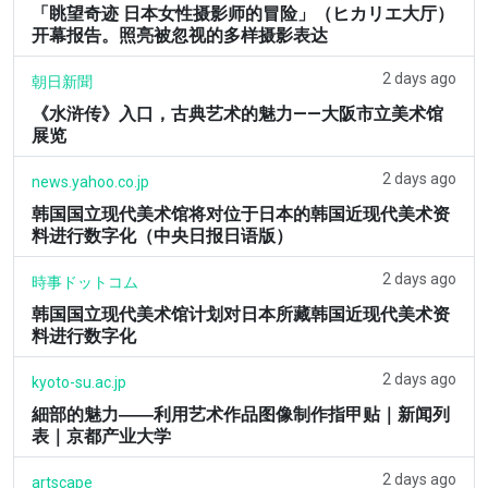
「眺望奇迹 日本女性摄影师的冒险」（ヒカリエ大厅）
开幕报告。照亮被忽视的多样摄影表达
2 days ago
朝日新聞
《水浒传》入口，古典艺术的魅力——大阪市立美术馆
展览
2 days ago
news.yahoo.co.jp
韩国国立现代美术馆将对位于日本的韩国近现代美术资
料进行数字化（中央日报日语版）
2 days ago
時事ドットコム
韩国国立现代美术馆计划对日本所藏韩国近现代美术资
料进行数字化
2 days ago
kyoto-su.ac.jp
細部的魅力――利用艺术作品图像制作指甲贴｜新闻列
表｜京都产业大学
2 days ago
artscape