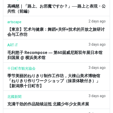
高嶋慈｜「路上、お邪魔ですか？」──路上と表現・公
共性（前編）
2 days ago
artscape
【東京】艺术与健康：舞蹈×关怀×技术的开放之旅研讨
会与工作坊
3 days ago
ART iT
毛利悠子 Recompose ― 第60届威尼斯双年展日本馆
归国展 @ 横浜美术馆
3 days ago
十日町市観光協会
季节美丽的ねりきり制作工作坊，大棟山美术博物馆
「ねりきり作りワークショップ（抹茶体験付き）」
【新潟県十日町市】
3 days ago
北國新聞
充满干劲的作品陆续运抵 北國少年少女美术展