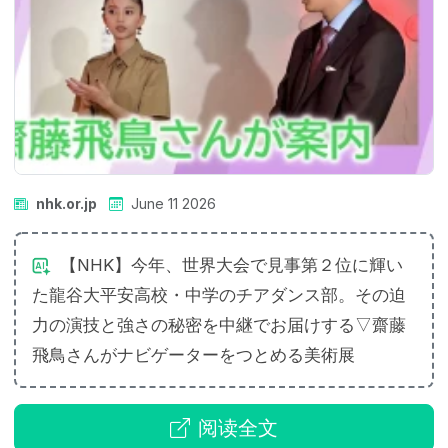
nhk.or.jp
June 11 2026
【NHK】今年、世界大会で見事第２位に輝い
た龍谷大平安高校・中学のチアダンス部。その迫
力の演技と強さの秘密を中継でお届けする▽齋藤
飛鳥さんがナビゲーターをつとめる美術展
阅读全文