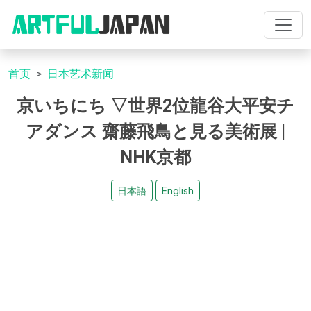
首页
日本艺术新闻
京いちにち ▽世界2位龍谷大平安チ
アダンス 齋藤飛鳥と見る美術展 |
NHK京都
日本語
English