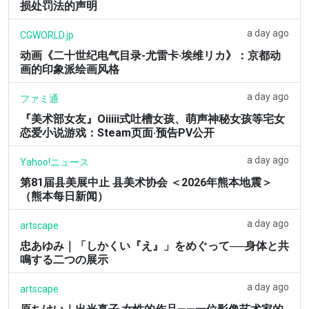
损处罚法的声明
a day ago
CGWORLD.jp
动画《二十世纪电气目录-尤雷卡·埃维リカ》：京都动
画的印象派绘画风格
a day ago
ファミ通
『美术部女友』Oiiiii式吐槽女孩、萌声神秘女孩等宅女
恋爱小说游戏：Steam页面·预告PV公开
a day ago
Yahoo!ニュース
第81届县美展中止 县美术协会 ＜2026年熊本地震＞
（熊本每日新闻）
a day ago
artscape
忠あゆみ｜「しかくい『え』」をめぐって──身体と共
鳴する二つの展示
a day ago
artscape