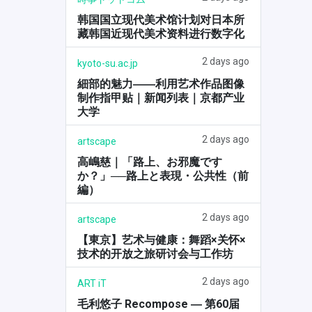
韩国国立现代美术馆计划对日本所
藏韩国近现代美术资料进行数字化
2 days ago
kyoto-su.ac.jp
細部的魅力――利用艺术作品图像
制作指甲贴｜新闻列表｜京都产业
大学
2 days ago
artscape
高嶋慈｜「路上、お邪魔です
か？」──路上と表現・公共性（前
編）
2 days ago
artscape
【東京】艺术与健康：舞蹈×关怀×
技术的开放之旅研讨会与工作坊
2 days ago
ART iT
毛利悠子 Recompose ― 第60届