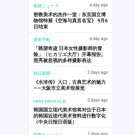
a day ago
産経ニュース
密教美术的杰作一堂：东京国立博
物馆特展《空海与真言名宝》 9月6
日结束
a day ago
美術手帖
「眺望奇迹 日本女性摄影师的冒
险」（ヒカリエ大厅）开幕报告。
照亮被忽视的多样摄影表达
2 days ago
朝日新聞
《水浒传》入口，古典艺术的魅力
——大阪市立美术馆展览
2 days ago
news.yahoo.co.jp
韩国国立现代美术馆将对位于日本
的韩国近现代美术资料进行数字化
（中央日报日语版）
2 days ago
時事ドットコム