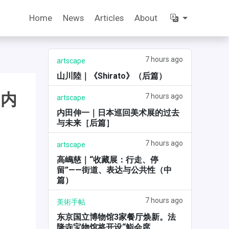
Home
News
Articles
About
7 hours ago
artscape
山川陸｜《Shirato》（后篇）
国内
7 hours ago
artscape
内田伸一｜日本巡回美术展的过去
与未来［后篇］
7 hours ago
artscape
高嶋慈｜“收藏展：行走、停
留”——街道、表达与公共性（中
篇）
7 hours ago
美術手帖
东京国立博物馆3家餐厅焕新。法
隆寺宝物馆将开设“鮨会席