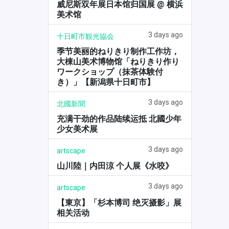
威尼斯双年展日本馆归国展 @ 横浜
美术馆
3 days ago
十日町市観光協会
季节美丽的ねりきり制作工作坊，
大棟山美术博物馆「ねりきり作り
ワークショップ（抹茶体験付
き）」【新潟県十日町市】
3 days ago
北國新聞
充满干劲的作品陆续运抵 北國少年
少女美术展
3 days ago
artscape
山川陸｜内田涼 个人展《水咬》
3 days ago
artscape
【東京】「杉本博司 绝灭摄影」展
相关活动