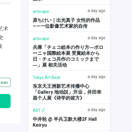
a day ago
artscape
原ちけい｜出光真子 女性的作品
——一位影像艺术家的自传
洲艺术
史
a day ago
artscape
展
兵庫「チェコ絵本の作り方―ボロ
ーニャ国際絵本展 受賞絵本から
日・チェコ共作のコミックまで
―」展 相关活动
a day ago
Tokyo Art Beat
rean
东京天王洲新艺术传播中心
「Gallery 地动説」开业，井田幸
昌个人展《诗学的彼方》
a day ago
ART iT
中井轮 @ 半兵卫麸大楼2F Hall
Keiryu