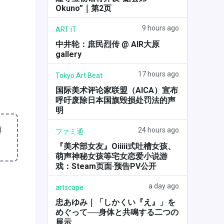
Okuno”｜第2页
9 hours ago
ART iT
中井轮：庶民烈传 @ AIR大原
gallery
17 hours ago
Tokyo Art Beat
国际美术评论家联盟（AICA）宣布
呼吁废除日本国旗毁损处罚法的声
明
博
24 hours ago
ファミ通
『美术部女友』Oiiiii式吐槽女孩、
萌声神秘女孩等宅女恋爱小说游
戏：Steam页面·预告PV公开
a day ago
artscape
忠あゆみ｜「しかくい『え』」を
めぐって──身体と共鳴する二つの
展示