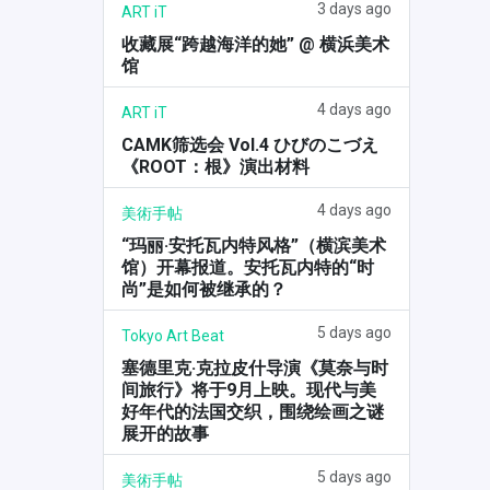
3 days ago
ART iT
收藏展“跨越海洋的她” @ 横浜美术
馆
4 days ago
ART iT
CAMK筛选会 Vol.4 ひびのこづえ
《ROOT：根》演出材料
4 days ago
美術手帖
“玛丽·安托瓦内特风格”（横滨美术
馆）开幕报道。安托瓦内特的“时
尚”是如何被继承的？
5 days ago
Tokyo Art Beat
塞德里克·克拉皮什导演《莫奈与时
间旅行》将于9月上映。现代与美
好年代的法国交织，围绕绘画之谜
展开的故事
5 days ago
美術手帖