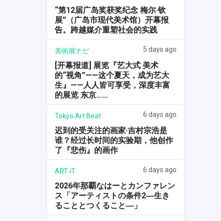
“第12届广岛奖获奖纪念 梅尔·钦
展”（广岛市现代美术馆）开幕报
告。跨越媒介重塑社会的实践
5 days ago
美術展ナビ
[开幕报道] 展览『艺大式 美术
的“视角”——这个夏天，成为艺大
生』——人人皆可享受，深度丰富
的展览 东京……
6 days ago
Tokyo Art Beat
迟到的受关注的画家·吉村宗浩是
谁？经过长时间的实验期，他创作
了『悲伤』的画作
6 days ago
ART iT
2026年那覇なはーとカンファレン
ス「アーティストの条件2―生き
ることとつくること―」