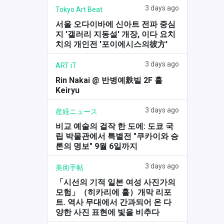
3 days ago
Tokyo Art Beat
서울 오다이바에 신아트 전파 중심
지 '갤러리 지동설' 개장, 이다 요치
치의 개인전 '포이에시스의彼方'
3 days ago
ART iT
Rin Nakai @ 반병예麸빌 2F 홀
Keiryu
3 days ago
産経ニュース
비교 예술의 걸작 한 도에: 도쿄 국
립 박물관에서 특별전 "쿠카이와 승
론의 명보" 9월 6일까지
3 days ago
美術手帖
「시선의 기적 일본 여성 사진가의
모험」（히카리에 홀）개막 리포
트. 역사 무대에서 간과되어 온 다
양한 사진 표현에 빛을 비추다