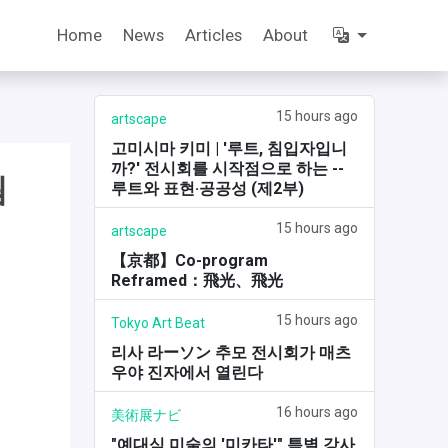
Home
News
Articles
About
15 hours ago
artscape
고미시마 키미 | '루트, 침입자입니
까?' 전시회를 시작점으로 하는 --
됨
루트와 표현·공공성 (제2부)
15 hours ago
artscape
【京都】Co-program
Reframed：飛光、飛光
15 hours ago
Tokyo Art Beat
리사 라ーソン 추모 전시회가 매츠
우야 진자에서 열린다
16 hours ago
美術展ナビ
"예대식 미술의 '미카타'" 특별 강사