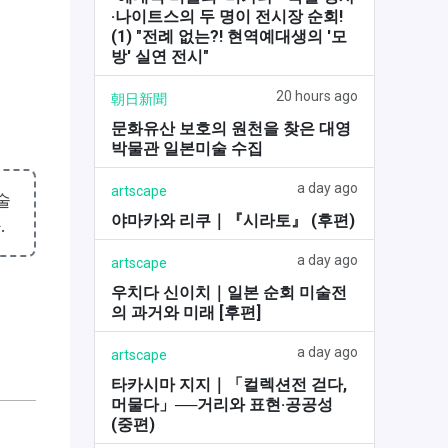
·나이트스의 두 명이 전시장 순회!
(1) "전례 없는?! 현역예대생의 '모
방' 실연 전시"
20 hours ago
朝日新聞
문화유산 보호의 원천을 찾은 대영
박물관 일본미술 수집
a day ago
artscape
술
야마카와 리쿠｜『시라토』 (후편)
.
a day ago
artscape
우치다 신이치｜일본 순회 미술전
의 과거와 미래 [후편]
a day ago
artscape
타카시마 지지｜「컬렉션전 걷다,
머물다」──거리와 표현·공공성
(중편)