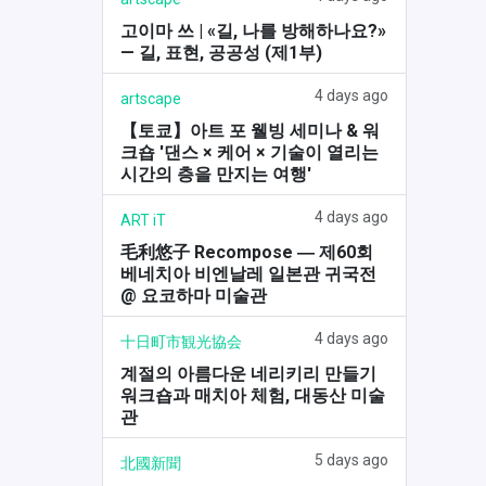
고이마 쓰 | «길, 나를 방해하나요?»
— 길, 표현, 공공성 (제1부)
4 days ago
artscape
【토쿄】아트 포 웰빙 세미나 & 워
크숍 '댄스 × 케어 × 기술이 열리는
시간의 층을 만지는 여행'
4 days ago
ART iT
毛利悠子 Recompose ― 제60회
베네치아 비엔날레 일본관 귀국전
@ 요코하마 미술관
4 days ago
十日町市観光協会
계절의 아름다운 네리키리 만들기
워크숍과 매치아 체험, 대동산 미술
관
5 days ago
北國新聞