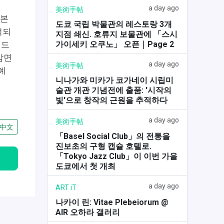
a day ago
美術手帖
일본
도쿄 국립 박물관의 레스토랑 3개
성되
지점 쇄신. 호류지 보물관에 「스시
가이세키 오쿠노」 오픈｜Page 2
랜드
감면
a day ago
美術手帖
예
니나가와 미카가 코가네이 시립미
술관 개관 기념전에 출품: '시작의
빛'으로 창작의 근원을 추적하다
a day ago
美術手帖
中文
「Basel Social Club」의 전통을
진보초의 구형 캡슐 호텔로.
「Tokyo Jazz Club」이 이번 가을
도쿄에서 첫 개최
a day ago
ART iT
나카이 린: Vitae Plebeiorum @
AIR 오하라 갤러리