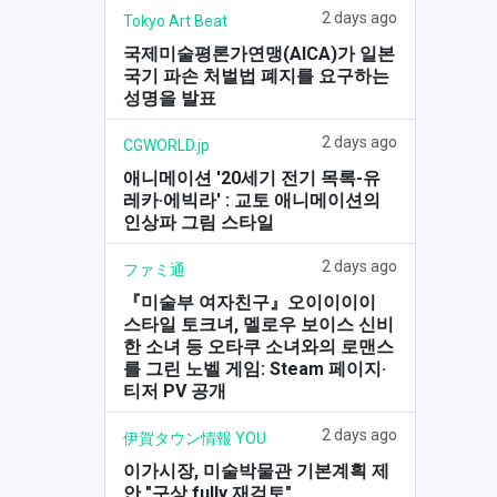
2 days ago
Tokyo Art Beat
국제미술평론가연맹(AICA)가 일본
국기 파손 처벌법 폐지를 요구하는
성명을 발표
2 days ago
CGWORLD.jp
애니메이션 '20세기 전기 목록-유
레카·에빅라' : 교토 애니메이션의
인상파 그림 스타일
2 days ago
ファミ通
『미술부 여자친구』오이이이이
스타일 토크녀, 멜로우 보이스 신비
한 소녀 등 오타쿠 소녀와의 로맨스
를 그린 노벨 게임: Steam 페이지·
티저 PV 공개
2 days ago
伊賀タウン情報 YOU
이가시장, 미술박물관 기본계획 제
안 "구상 fully 재검토"