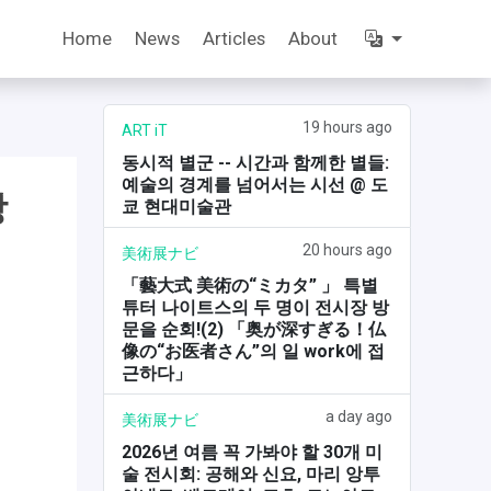
Home
News
Articles
About
19 hours ago
ART iT
동시적 별군 -- 시간과 함께한 별들:
예술의 경계를 넘어서는 시선 @ 도
창
쿄 현대미술관
20 hours ago
美術展ナビ
「藝大式 美術の“ミカタ” 」 특별
튜터 나이트스의 두 명이 전시장 방
문을 순회!(2) 「奥が深すぎる！仏
像の“お医者さん”의 일 work에 접
근하다」
a day ago
美術展ナビ
2026년 여름 꼭 가봐야 할 30개 미
술 전시회: 공해와 신요, 마리 앙투