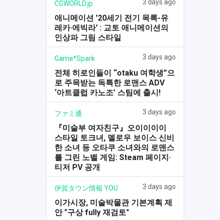
3 days ago
CGWORLD.jp
애니메이션 '20세기 전기 목록-유
레카·에빅라' : 교토 애니메이션의
인상파 그림 스타일
3 days ago
Game*Spark
전체 히로인들이 “otaku 여학생”으
로 주목받는 독특한 로맨스 ADV
‘아트클럽 카노조’ 스팀에 출시!
3 days ago
ファミ通
『미술부 여자친구』오이이이이
스타일 토크녀, 멜로우 보이스 신비
한 소녀 등 오타쿠 소녀와의 로맨스
를 그린 노벨 게임: Steam 페이지·
티저 PV 공개
3 days ago
伊賀タウン情報 YOU
이가시장, 미술박물관 기본계획 제
안 "구상 fully 재검토"