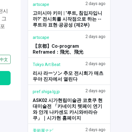
2 days ago
artscape
전시
고미시마 키미 | '루트, 침입자입니
 그
까?' 전시회를 시작점으로 하는 --
루트와 표현·공공성 (제2부)
 포
2 days ago
artscape
【京都】Co-program
Reframed：飛光、飛光
中文
2 days ago
Tokyo Art Beat
리사 라ーソン 추모 전시회가 매츠
우야 진자에서 열린다
2 days ago
pref.shiga.lg.jp
ASK02 시가현립미술관 코호쿠 현
대미술전 「카네이치 텟페이 연기
와 안개 나카센도 카시와바라슈
쿠」｜시가현 홈페이지
2 days ago
美術展ナビ