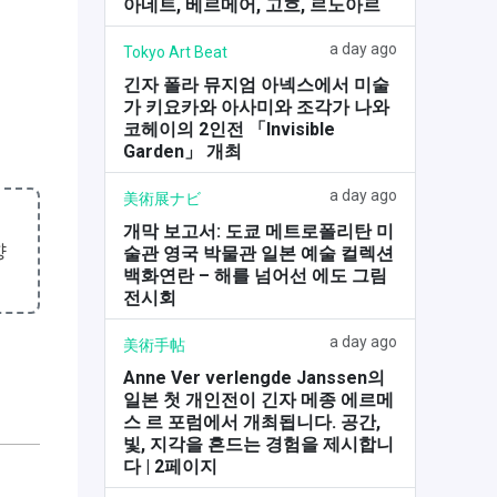
아네트, 베르메어, 고흐, 르노아르
a day ago
Tokyo Art Beat
긴자 폴라 뮤지엄 아넥스에서 미술
가 키요카와 아사미와 조각가 나와
코헤이의 2인전 「Invisible
Garden」 개최
a day ago
美術展ナビ
개막 보고서: 도쿄 메트로폴리탄 미
향
술관 영국 박물관 일본 예술 컬렉션
백화연란 – 해를 넘어선 에도 그림
전시회
a day ago
美術手帖
Anne Ver verlengde Janssen의
일본 첫 개인전이 긴자 메종 에르메
스 르 포럼에서 개최됩니다. 공간,
빛, 지각을 흔드는 경험을 제시합니
다 | 2페이지