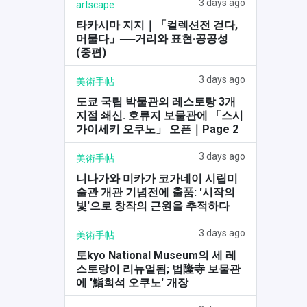
3 days ago
artscape
타카시마 지지｜「컬렉션전 걷다,
머물다」──거리와 표현·공공성
(중편)
3 days ago
美術手帖
도쿄 국립 박물관의 레스토랑 3개
지점 쇄신. 호류지 보물관에 「스시
가이세키 오쿠노」 오픈｜Page 2
3 days ago
美術手帖
니나가와 미카가 코가네이 시립미
술관 개관 기념전에 출품: '시작의
빛'으로 창작의 근원을 추적하다
3 days ago
美術手帖
토kyo National Museum의 세 레
스토랑이 리뉴얼됨; 법隆寺 보물관
에 '鮨회석 오쿠노' 개장