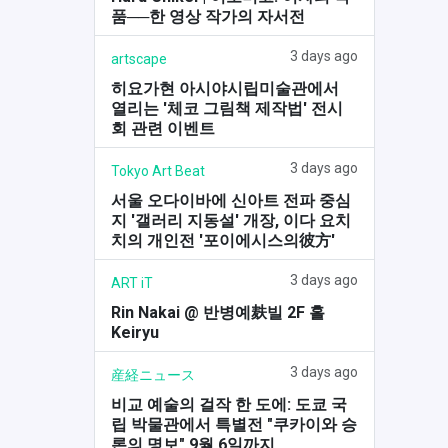
품──한 영상 작가의 자서전
3 days ago
artscape
히요가현 아시야시립미술관에서
열리는 '체코 그림책 제작법' 전시
회 관련 이벤트
3 days ago
Tokyo Art Beat
서울 오다이바에 신아트 전파 중심
지 '갤러리 지동설' 개장, 이다 요치
치의 개인전 '포이에시스의彼方'
3 days ago
ART iT
Rin Nakai @ 반병예麸빌 2F 홀
Keiryu
3 days ago
産経ニュース
비교 예술의 걸작 한 도에: 도쿄 국
립 박물관에서 특별전 "쿠카이와 승
론의 명보" 9월 6일까지