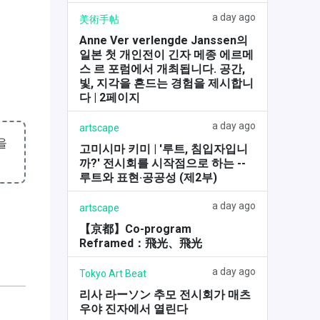
a day ago
美術手帖
Anne Ver verlengde Janssen의
일본 첫 개인전이 긴자 메종 에르메
스 르 포럼에서 개최됩니다. 공간,
빛, 지각을 흔드는 경험을 제시합니
다 | 2페이지
a day ago
artscape
을
고미시마 키미 | '루트, 침입자입니
까?' 전시회를 시작점으로 하는 --
루트와 표현·공공성 (제2부)
a day ago
artscape
【京都】Co-program
Reframed：飛光、飛光
a day ago
Tokyo Art Beat
리사 라ーソン 추모 전시회가 매츠
우야 진자에서 열린다