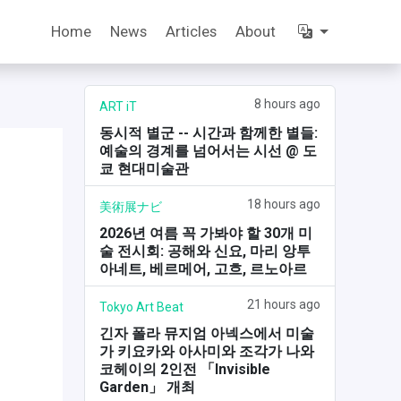
Home
News
Articles
About
8 hours ago
ART iT
동시적 별군 -- 시간과 함께한 별들:
예술의 경계를 넘어서는 시선 @ 도
쿄 현대미술관
18 hours ago
美術展ナビ
2026년 여름 꼭 가봐야 할 30개 미
술 전시회: 공해와 신요, 마리 앙투
아네트, 베르메어, 고흐, 르노아르
21 hours ago
Tokyo Art Beat
긴자 폴라 뮤지엄 아넥스에서 미술
가 키요카와 아사미와 조각가 나와
코헤이의 2인전 「Invisible
Garden」 개최