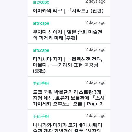
2 days ago
artscape
야마카와 리쿠｜『시라트』(전편)
2 days ago
artscape
우치다 신이치｜일본 순회 미술전
의 과거와 미래 [후편]
2 days ago
artscape
타카시마 지지｜「컬렉션전 걷다,
머물다」──거리와 표현·공공성
(중편)
2 days ago
美術手帖
도쿄 국립 박물관의 레스토랑 3개
지점 쇄신. 호류지 보물관에 「스시
가이세키 오쿠노」 오픈｜Page 2
2 days ago
美術手帖
니나가와 미카가 코가네이 시립미
술관 개관 기념전에 출품: '시작의