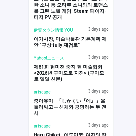
한 소녀 등 오타쿠 소녀와의 로맨스
를 그린 노벨 게임: Steam 페이지·
티저 PV 공개
3 days ago
伊賀タウン情報 YOU
이가시장, 미술박물관 기본계획 제
안 "구상 fully 재검토"
3 days ago
Yahoo!ニュース
제81회 현미전 중지 현 미술협회
<2026년 구마모토 지진> (구마모
토 일일 신문)
3 days ago
artscape
충아유미 | 「しかくい『에』」을
둘러싸고 ─ 신체와 공명하는 두 전
시
3 days ago
artscape
Haru Chikei | 이도미코: 여자의 작