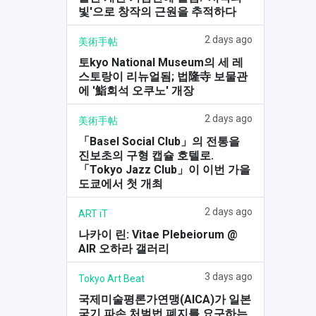
빛'으로 창작의 근원을 추적하다
2 days ago
美術手帖
토kyo National Museum의 세 레
스토랑이 리뉴얼됨; 법隆寺 보물관
에 '鮨회석 오쿠노' 개장
2 days ago
美術手帖
「Basel Social Club」의 전통을
진보초의 구형 캡슐 호텔로.
「Tokyo Jazz Club」이 이번 가을
도쿄에서 첫 개최
2 days ago
ART iT
나카이 린: Vitae Plebeiorum @
AIR 오하라 갤러리
3 days ago
Tokyo Art Beat
국제미술평론가연맹(AICA)가 일본
국기 파손 처벌법 폐지를 요구하는