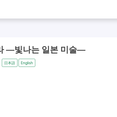
라 ―빛나는 일본 미술―
日本語
English