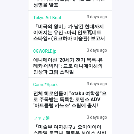
성명을 발표
3 days ago
Tokyo Art Beat
「비극의 왕비」가 남긴 현대까지
이어지는 유산 «마리 안토瓦네트
스타일» (요코하마 미술관) 보고서
3 days ago
CGWORLD.jp
애니메이션 '20세기 전기 목록-유
레카·에빅라' : 교토 애니메이션의
인상파 그림 스타일
3 days ago
Game*Spark
전체 히로인들이 “otaku 여학생”으
로 주목받는 독특한 로맨스 ADV
‘아트클럽 카노조’ 스팀에 출시!
3 days ago
ファミ通
『미술부 여자친구』오이이이이
스타일 토크녀, 멜로우 보이스 신비