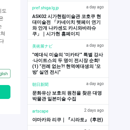
a day ago
pref.shiga.lg.jp
기도
ASK02 시가현립미술관 코호쿠 현
은
대미술전 「카네이치 텟페이 연기
는
와 안개 나카센도 카시와바라슈
합쳐
쿠」｜시가현 홈페이지
 다
a day ago
美術展ナビ
"예대식 미술의 '미카타'" 특별 강사
·나이트스의 두 명이 전시장 순회!
(1) "전례 없는?! 현역예대생의 '모
방' 실연 전시"
glish
a day ago
朝日新聞
문화유산 보호의 원천을 찾은 대영
박물관 일본미술 수집
2 days ago
artscape
야마카와 리쿠｜『시라토』 (후편)