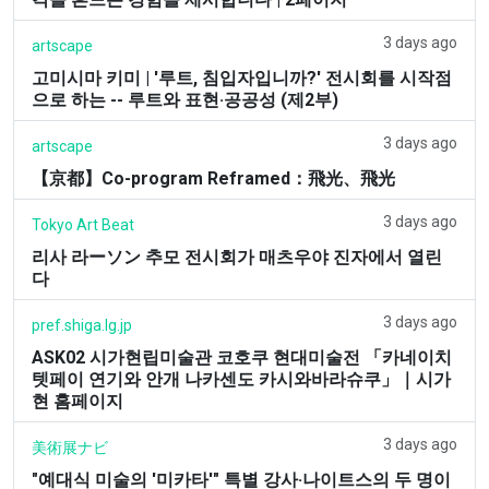
3 days ago
artscape
고미시마 키미 | '루트, 침입자입니까?' 전시회를 시작점
으로 하는 -- 루트와 표현·공공성 (제2부)
3 days ago
artscape
【京都】Co-program Reframed：飛光、飛光
3 days ago
Tokyo Art Beat
리사 라ーソン 추모 전시회가 매츠우야 진자에서 열린
다
3 days ago
pref.shiga.lg.jp
ASK02 시가현립미술관 코호쿠 현대미술전 「카네이치
텟페이 연기와 안개 나카센도 카시와바라슈쿠」｜시가
현 홈페이지
3 days ago
美術展ナビ
"예대식 미술의 '미카타'" 특별 강사·나이트스의 두 명이