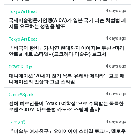
4 days ago
Tokyo Art Beat
국제미술평론가연맹(AICA)가 일본 국기 파손 처벌법 폐
지를 요구하는 성명을 발표
4 days ago
Tokyo Art Beat
「비극의 왕비」가 남긴 현대까지 이어지는 유산 «마리
안토瓦네트 스타일» (요코하마 미술관) 보고서
4 days ago
CGWORLD.jp
애니메이션 '20세기 전기 목록-유레카·에빅라' : 교토 애
니메이션의 인상파 그림 스타일
4 days ago
Game*Spark
전체 히로인들이 “otaku 여학생”으로 주목받는 독특한
로맨스 ADV ‘아트클럽 카노조’ 스팀에 출시!
4 days ago
ファミ通
『미술부 여자친구』오이이이이 스타일 토크녀, 멜로우