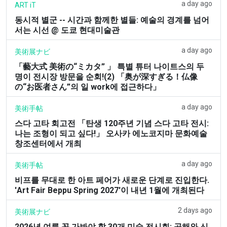
a day ago
ART iT
동시적 별군 -- 시간과 함께한 별들: 예술의 경계를 넘어
서는 시선 @ 도쿄 현대미술관
a day ago
美術展ナビ
「藝大式 美術の“ミカタ” 」 특별 튜터 나이트스의 두
명이 전시장 방문을 순회!(2) 「奥が深すぎる！仏像
の“お医者さん”의 일 work에 접근하다」
a day ago
美術手帖
스다 고타 회고전 「탄생 120주년 기념 스다 고타 전시:
나는 조형이 되고 싶다!」 오사카 에노코지마 문화예술
창조센터에서 개최
a day ago
美術手帖
비프를 무대로 한 아트 페어가 새로운 단계로 진입한다.
'Art Fair Beppu Spring 2027'이 내년 1월에 개최된다
2 days ago
美術展ナビ
2026년 여름 꼭 가봐야 할 30개 미술 전시회: 공해와 신