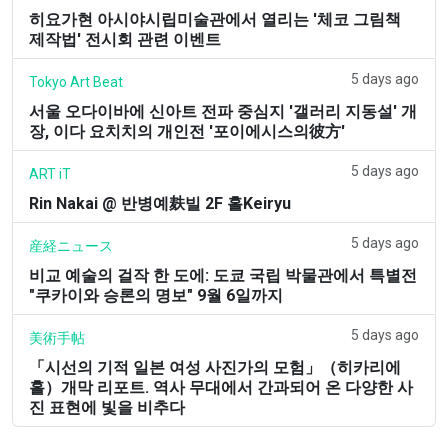
히요가현 아시야시립미술관에서 열리는 '체코 그림책
제작법' 전시회 관련 이벤트
5 days ago
Tokyo Art Beat
서울 오다이바에 신아트 전파 중심지 '갤러리 지동설' 개
장, 이다 요치치의 개인전 '포이에시스의彼方'
5 days ago
ART iT
Rin Nakai @ 반병예麸빌 2F 홀Keiryu
5 days ago
産経ニュース
비교 예술의 걸작 한 도에: 도쿄 국립 박물관에서 특별전
"쿠카이와 승론의 명보" 9월 6일까지
5 days ago
美術手帖
「시선의 기적 일본 여성 사진가의 모험」（히카리에
홀）개막 리포트. 역사 무대에서 간과되어 온 다양한 사
진 표현에 빛을 비추다