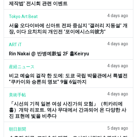
제작법' 전시회 관련 이벤트
4 days ago
Tokyo Art Beat
서울 오다이바에 신아트 전파 중심지 '갤러리 지동설' 개
장, 이다 요치치의 개인전 '포이에시스의彼方'
4 days ago
ART iT
Rin Nakai @ 반병예麸빌 2F 홀Keiryu
4 days ago
産経ニュース
비교 예술의 걸작 한 도에: 도쿄 국립 박물관에서 특별전
"쿠카이와 승론의 명보" 9월 6일까지
4 days ago
美術手帖
「시선의 기적 일본 여성 사진가의 모험」（히카리에
홀）개막 리포트. 역사 무대에서 간과되어 온 다양한 사
진 표현에 빛을 비추다
5 days ago
朝日新聞