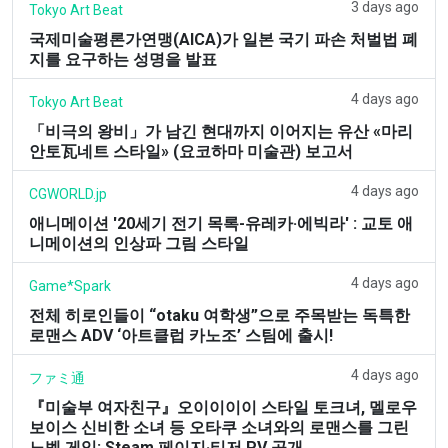
3 days ago
Tokyo Art Beat
국제미술평론가연맹(AICA)가 일본 국기 파손 처벌법 폐
지를 요구하는 성명을 발표
4 days ago
Tokyo Art Beat
「비극의 왕비」가 남긴 현대까지 이어지는 유산 «마리
안토瓦네트 스타일» (요코하마 미술관) 보고서
4 days ago
CGWORLD.jp
애니메이션 '20세기 전기 목록-유레카·에빅라' : 교토 애
니메이션의 인상파 그림 스타일
4 days ago
Game*Spark
전체 히로인들이 “otaku 여학생”으로 주목받는 독특한
로맨스 ADV ‘아트클럽 카노조’ 스팀에 출시!
4 days ago
ファミ通
『미술부 여자친구』오이이이이 스타일 토크녀, 멜로우
보이스 신비한 소녀 등 오타쿠 소녀와의 로맨스를 그린
노벨 게임: Steam 페이지·티저 PV 공개