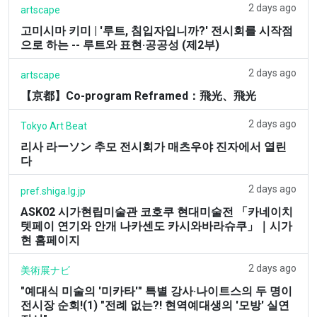
2 days ago
artscape
고미시마 키미 | '루트, 침입자입니까?' 전시회를 시작점
으로 하는 -- 루트와 표현·공공성 (제2부)
2 days ago
artscape
【京都】Co-program Reframed：飛光、飛光
2 days ago
Tokyo Art Beat
리사 라ーソン 추모 전시회가 매츠우야 진자에서 열린
다
2 days ago
pref.shiga.lg.jp
ASK02 시가현립미술관 코호쿠 현대미술전 「카네이치
텟페이 연기와 안개 나카센도 카시와바라슈쿠」｜시가
현 홈페이지
2 days ago
美術展ナビ
"예대식 미술의 '미카타'" 특별 강사·나이트스의 두 명이
전시장 순회!(1) "전례 없는?! 현역예대생의 '모방' 실연