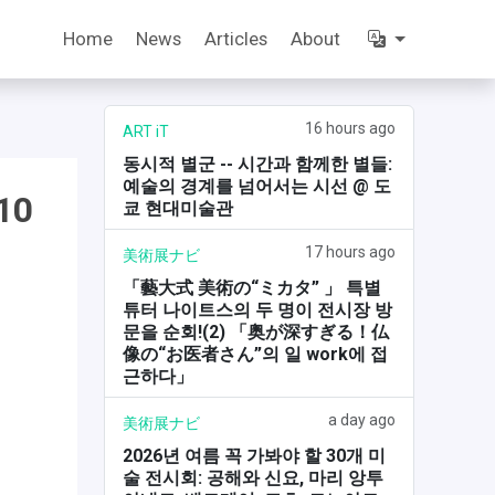
Home
News
Articles
About
16 hours ago
ART iT
동시적 별군 -- 시간과 함께한 별들:
예술의 경계를 넘어서는 시선 @ 도
10
쿄 현대미술관
17 hours ago
美術展ナビ
「藝大式 美術の“ミカタ” 」 특별
튜터 나이트스의 두 명이 전시장 방
문을 순회!(2) 「奥が深すぎる！仏
像の“お医者さん”의 일 work에 접
근하다」
a day ago
美術展ナビ
2026년 여름 꼭 가봐야 할 30개 미
술 전시회: 공해와 신요, 마리 앙투