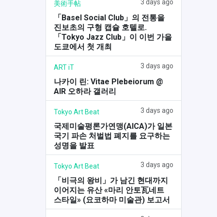
3 days ago
美術手帖
「Basel Social Club」의 전통을
진보초의 구형 캡슐 호텔로.
「Tokyo Jazz Club」이 이번 가을
도쿄에서 첫 개최
3 days ago
ART iT
나카이 린: Vitae Plebeiorum @
AIR 오하라 갤러리
3 days ago
Tokyo Art Beat
국제미술평론가연맹(AICA)가 일본
국기 파손 처벌법 폐지를 요구하는
성명을 발표
3 days ago
Tokyo Art Beat
「비극의 왕비」가 남긴 현대까지
이어지는 유산 «마리 안토瓦네트
스타일» (요코하마 미술관) 보고서