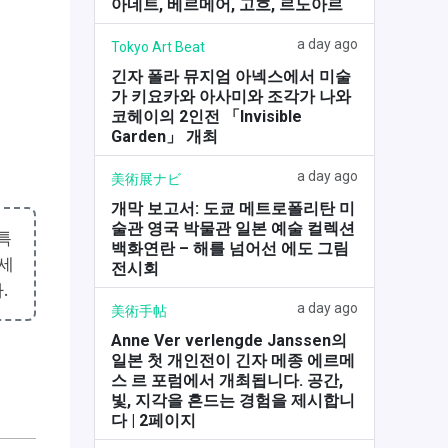
아네트, 베르메어, 고흐, 르노아르
a day ago
Tokyo Art Beat
긴자 폴라 뮤지엄 아넥스에서 미술
가 키요카와 아사미와 조각가 나와
코헤이의 2인전 「Invisible
Garden」 개최
a day ago
美術展ナビ
개막 보고서: 도쿄 메트로폴리탄 미
술관 영국 박물관 일본 예술 컬렉션
특
백화연란 – 해를 넘어선 에도 그림
근세
전시회
.
a day ago
美術手帖
Anne Ver verlengde Janssen의
일본 첫 개인전이 긴자 메종 에르메
스 르 포럼에서 개최됩니다. 공간,
빛, 지각을 흔드는 경험을 제시합니
다 | 2페이지