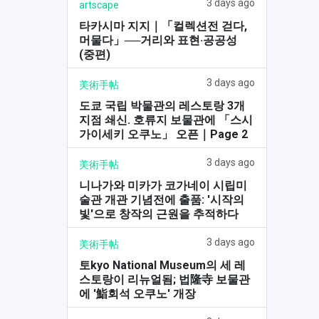
3 days ago
artscape
타카시마 지지｜「컬렉션전 걷다,
머물다」──거리와 표현·공공성
(중편)
3 days ago
美術手帖
도쿄 국립 박물관의 레스토랑 3개
지점 쇄신. 호류지 보물관에 「스시
가이세키 오쿠노」 오픈｜Page 2
3 days ago
美術手帖
니나가와 미카가 코가네이 시립미
술관 개관 기념전에 출품: '시작의
빛'으로 창작의 근원을 추적하다
3 days ago
美術手帖
토kyo National Museum의 세 레
스토랑이 리뉴얼됨; 법隆寺 보물관
에 '鮨회석 오쿠노' 개장