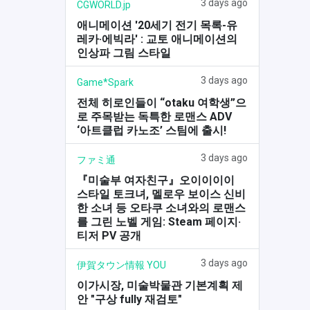
3 days ago
CGWORLD.jp
애니메이션 '20세기 전기 목록-유
레카·에빅라' : 교토 애니메이션의
인상파 그림 스타일
3 days ago
Game*Spark
전체 히로인들이 “otaku 여학생”으
로 주목받는 독특한 로맨스 ADV
‘아트클럽 카노조’ 스팀에 출시!
3 days ago
ファミ通
『미술부 여자친구』오이이이이
스타일 토크녀, 멜로우 보이스 신비
한 소녀 등 오타쿠 소녀와의 로맨스
를 그린 노벨 게임: Steam 페이지·
티저 PV 공개
3 days ago
伊賀タウン情報 YOU
이가시장, 미술박물관 기본계획 제
안 "구상 fully 재검토"