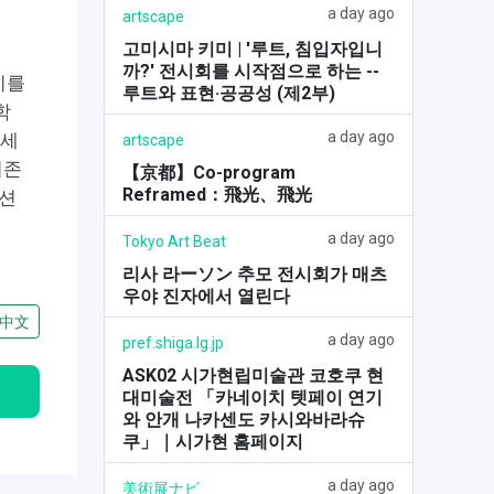
a day ago
artscape
고미시마 키미 | '루트, 침입자입니
까?' 전시회를 시작점으로 하는 --
시를
루트와 표현·공공성 (제2부)
학
a day ago
근세
artscape
기존
【京都】Co-program
Reframed：飛光、飛光
렉션
a day ago
Tokyo Art Beat
리사 라ーソン 추모 전시회가 매츠
우야 진자에서 열린다
中文
a day ago
pref.shiga.lg.jp
ASK02 시가현립미술관 코호쿠 현
대미술전 「카네이치 텟페이 연기
와 안개 나카센도 카시와바라슈
쿠」｜시가현 홈페이지
a day ago
美術展ナビ