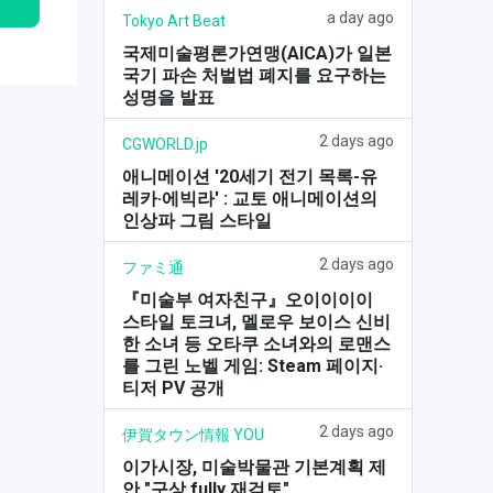
a day ago
Tokyo Art Beat
국제미술평론가연맹(AICA)가 일본
국기 파손 처벌법 폐지를 요구하는
성명을 발표
2 days ago
CGWORLD.jp
애니메이션 '20세기 전기 목록-유
레카·에빅라' : 교토 애니메이션의
인상파 그림 스타일
2 days ago
ファミ通
『미술부 여자친구』오이이이이
스타일 토크녀, 멜로우 보이스 신비
한 소녀 등 오타쿠 소녀와의 로맨스
를 그린 노벨 게임: Steam 페이지·
티저 PV 공개
2 days ago
伊賀タウン情報 YOU
이가시장, 미술박물관 기본계획 제
안 "구상 fully 재검토"