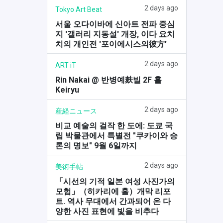
2 days ago
Tokyo Art Beat
서울 오다이바에 신아트 전파 중심
지 '갤러리 지동설' 개장, 이다 요치
치의 개인전 '포이에시스의彼方'
2 days ago
ART iT
Rin Nakai @ 반병예麸빌 2F 홀
Keiryu
2 days ago
産経ニュース
비교 예술의 걸작 한 도에: 도쿄 국
립 박물관에서 특별전 "쿠카이와 승
론의 명보" 9월 6일까지
2 days ago
美術手帖
「시선의 기적 일본 여성 사진가의
모험」（히카리에 홀）개막 리포
트. 역사 무대에서 간과되어 온 다
양한 사진 표현에 빛을 비추다