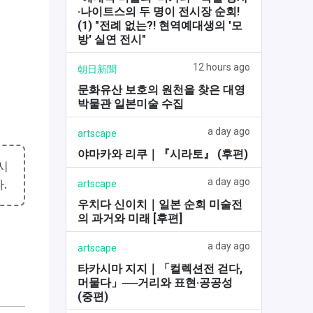
·나이트스의 두 명이 전시장 순회!
(1) "전례 없는?! 현역예대생의 '모
방' 실연 전시"
12 hours ago
朝日新聞
문화유산 보호의 원천을 찾은 대영
박물관 일본미술 수집
a day ago
artscape
야마카와 리쿠｜『시라토』 (후편)
시
a day ago
.
artscape
우치다 신이치｜일본 순회 미술전
의 과거와 미래 [후편]
a day ago
artscape
타카시마 지지｜「컬렉션전 걷다,
머물다」──거리와 표현·공공성
(중편)