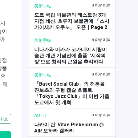
a day ago
美術手帖
도쿄 국립 박물관의 레스토랑 3개
지점 쇄신. 호류지 보물관에 「스시
 사
가이세키 오쿠노」 오픈｜Page 2
술이
작까
a day ago
美術手帖
니나가와 미카가 코가네이 시립미
술관 개관 기념전에 출품: '시작의
관점
빛'으로 창작의 근원을 추적하다
장품
a day ago
美術手帖
획으
「Basel Social Club」의 전통을
 체
진보초의 구형 캡슐 호텔로.
「Tokyo Jazz Club」이 이번 가을
도쿄에서 첫 개최
a day ago
ART iT
中文
나카이 린: Vitae Plebeiorum @
AIR 오하라 갤러리