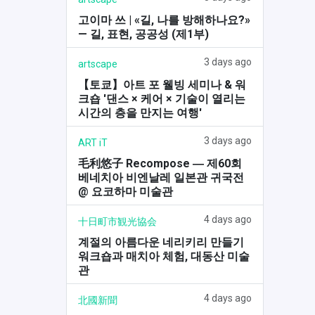
고이마 쓰 | «길, 나를 방해하나요?»
— 길, 표현, 공공성 (제1부)
3 days ago
artscape
【토쿄】아트 포 웰빙 세미나 & 워
크숍 '댄스 × 케어 × 기술이 열리는
시간의 층을 만지는 여행'
3 days ago
ART iT
毛利悠子 Recompose ― 제60회
베네치아 비엔날레 일본관 귀국전
@ 요코하마 미술관
4 days ago
十日町市観光協会
계절의 아름다운 네리키리 만들기
워크숍과 매치아 체험, 대동산 미술
관
4 days ago
北國新聞