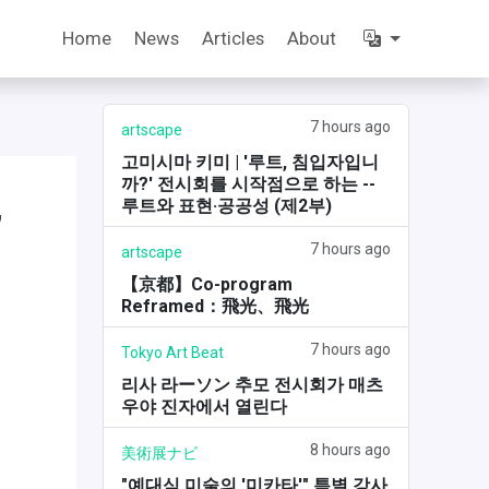
Home
News
Articles
About
7 hours ago
artscape
고미시마 키미 | '루트, 침입자입니
까?' 전시회를 시작점으로 하는 --
,
루트와 표현·공공성 (제2부)
7 hours ago
artscape
【京都】Co-program
Reframed：飛光、飛光
7 hours ago
Tokyo Art Beat
리사 라ーソン 추모 전시회가 매츠
우야 진자에서 열린다
8 hours ago
美術展ナビ
"예대식 미술의 '미카타'" 특별 강사