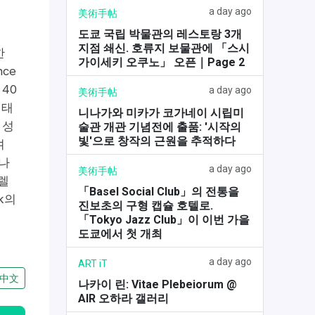
a day ago
美術手帖
도쿄 국립 박물관의 레스토랑 3개
지점 쇄신. 호류지 보물관에 「스시
한
가이세키 오쿠노」 오픈｜Page 2
ce
40
a day ago
美術手帖
 태
니나가와 미카가 코가네이 시립미
 성
술관 개관 기념전에 출품: '시작의
빛'으로 창작의 근원을 추적하다
며
나
a day ago
美術手帖
렐
「Basel Social Club」의 전통을
k의
진보초의 구형 캡슐 호텔로.
「Tokyo Jazz Club」이 이번 가을
도쿄에서 첫 개최
a day ago
ART iT
中文
나카이 린: Vitae Plebeiorum @
AIR 오하라 갤러리