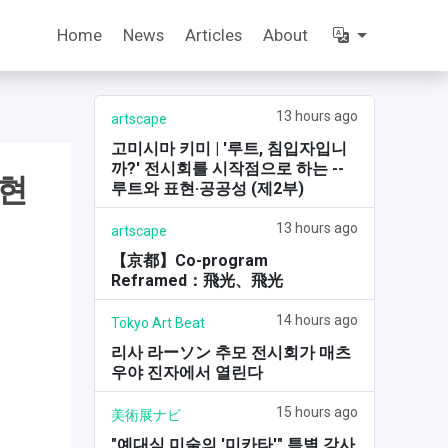
Home
News
Articles
About
13 hours ago
artscape
고미시마 키미 | '루트, 침입자입니
까?' 전시회를 시작점으로 하는 --
 현
루트와 표현·공공성 (제2부)
13 hours ago
artscape
【京都】Co-program
Reframed：飛光、飛光
14 hours ago
Tokyo Art Beat
리사 라ーソン 추모 전시회가 매츠
우야 진자에서 열린다
15 hours ago
美術展ナビ
"예대식 미술의 '미카타'" 특별 강사