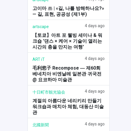
고이마 쓰 | «길, 나를 방해하나요?»
— 길, 표현, 공공성 (제1부)
4 days ago
artscape
【토쿄】아트 포 웰빙 세미나 & 워
크숍 '댄스 × 케어 × 기술이 열리는
시간의 층을 만지는 여행'
4 days ago
ART iT
毛利悠子 Recompose ― 제60회
베네치아 비엔날레 일본관 귀국전
@ 요코하마 미술관
4 days ago
十日町市観光協会
계절의 아름다운 네리키리 만들기
워크숍과 매치아 체험, 대동산 미술
관
4 days ago
北國新聞