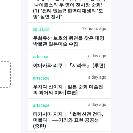
·나이트스의 두 명이 전시장 순회!
(1) "전례 없는?! 현역예대생의 '모
방' 실연 전시"
18 hours ago
朝日新聞
문화유산 보호의 원천을 찾은 대영
박물관 일본미술 수집
a day ago
artscape
야마카와 리쿠｜『시라토』 (후편)
대
a day ago
artscape
우치다 신이치｜일본 순회 미술전
의 과거와 미래 [후편]
a day ago
artscape
타카시마 지지｜「컬렉션전 걷다,
머물다」──거리와 표현·공공성
(중편)