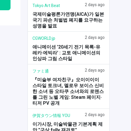
2 days ago
Tokyo Art Beat
국제미술평론가연맹(AICA)가 일본
국기 파손 처벌법 폐지를 요구하는
성명을 발표
2 days ago
CGWORLD.jp
애니메이션 '20세기 전기 목록-유
레카·에빅라' : 교토 애니메이션의
인상파 그림 스타일
2 days ago
ファミ通
『미술부 여자친구』오이이이이
스타일 토크녀, 멜로우 보이스 신비
한 소녀 등 오타쿠 소녀와의 로맨스
를 그린 노벨 게임: Steam 페이지·
티저 PV 공개
2 days ago
伊賀タウン情報 YOU
이가시장, 미술박물관 기본계획 제
안 "구상 fully 재검토"