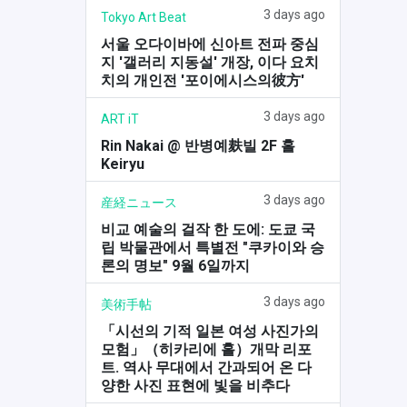
3 days ago
Tokyo Art Beat
서울 오다이바에 신아트 전파 중심
지 '갤러리 지동설' 개장, 이다 요치
치의 개인전 '포이에시스의彼方'
3 days ago
ART iT
Rin Nakai @ 반병예麸빌 2F 홀
Keiryu
3 days ago
産経ニュース
비교 예술의 걸작 한 도에: 도쿄 국
립 박물관에서 특별전 "쿠카이와 승
론의 명보" 9월 6일까지
3 days ago
美術手帖
「시선의 기적 일본 여성 사진가의
모험」（히카리에 홀）개막 리포
트. 역사 무대에서 간과되어 온 다
양한 사진 표현에 빛을 비추다