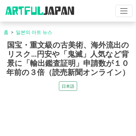
홈
일본의 아트 뉴스
国宝・重文級の古美術、海外流出の
リスク…円安や「鬼滅」人気など背
景に「輸出鑑査証明」申請数が１０
年前の３倍（読売新聞オンライン）
日本語