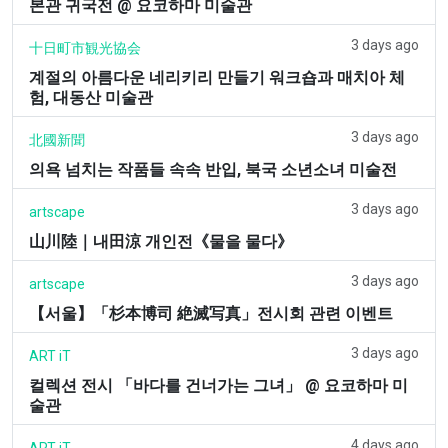
본관 귀국전 @ 요코하마 미술관
3 days ago
十日町市観光協会
계절의 아름다운 네리키리 만들기 워크숍과 매치아 체
험, 대동산 미술관
3 days ago
北國新聞
의욕 넘치는 작품들 속속 반입, 북국 소년소녀 미술전
3 days ago
artscape
山川陸｜내田涼 개인전《물을 물다》
3 days ago
artscape
【서울】「杉本博司 絶滅写真」전시회 관련 이벤트
3 days ago
ART iT
컬렉션 전시 「바다를 건너가는 그녀」 @ 요코하마 미
술관
4 days ago
ART iT