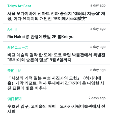
a day ago
Tokyo Art Beat
서울 오다이바에 신아트 전파 중심지 '갤러리 지동설' 개
장, 이다 요치치의 개인전 '포이에시스의彼方'
a day ago
ART iT
Rin Nakai @ 반병예麸빌 2F 홀Keiryu
a day ago
産経ニュース
비교 예술의 걸작 한 도에: 도쿄 국립 박물관에서 특별전
"쿠카이와 승론의 명보" 9월 6일까지
a day ago
美術手帖
「시선의 기적 일본 여성 사진가의 모험」（히카리에
홀）개막 리포트. 역사 무대에서 간과되어 온 다양한 사
진 표현에 빛을 비추다
2 days ago
朝日新聞
수호전 입구, 고미술의 매력 오사카시립미술관에서 전
시회