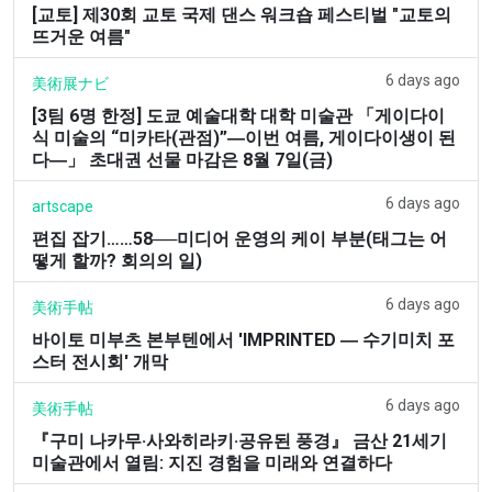
[교토] 제30회 교토 국제 댄스 워크숍 페스티벌 "교토의
뜨거운 여름"
6 days ago
美術展ナビ
[3팀 6명 한정] 도쿄 예술대학 대학 미술관 「게이다이
식 미술의 “미카타(관점)”―이번 여름, 게이다이생이 된
다―」 초대권 선물 마감은 8월 7일(금)
6 days ago
artscape
편집 잡기……58──미디어 운영의 케이 부분(태그는 어
떻게 할까? 회의의 일)
6 days ago
美術手帖
바이토 미부츠 본부텐에서 'IMPRINTED ― 수기미치 포
스터 전시회' 개막
6 days ago
美術手帖
『구미 나카무·사와히라키·공유된 풍경』 금산 21세기
미술관에서 열림: 지진 경험을 미래와 연결하다